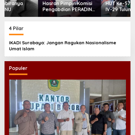
Hasran Pimpin Komisi
HUT Ke-57, TK Kartika
Pengabdian PERADIN
IV-29 Tulungagung
Jatim, Siapkan Lima
Perkuat Pendidikan
Program Perluas
Karakter Anak
Akses Bantuan Hukum
4 Pilar
IKADI Surabaya: Jangan Ragukan Nasionalisme
Umat Islam
Populer