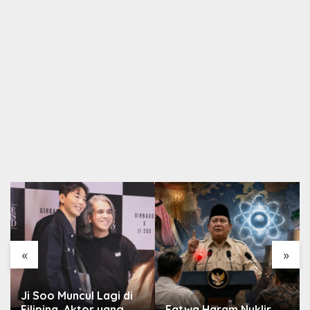
«
»
Ji Soo Muncul Lagi di
Filipina, Aktor yang
Fatwa Haram Nuklir