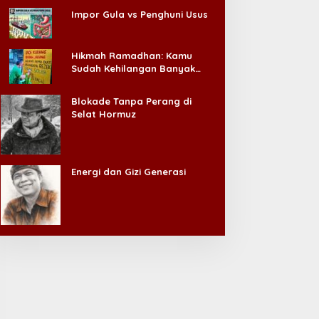
Impor Gula vs Penghuni Usus
Hikmah Ramadhan: Kamu
Sudah Kehilangan Banyak
Hal, Jangan Sampai
Kehilangan Diri Sendiri!
Blokade Tanpa Perang di
Selat Hormuz
Energi dan Gizi Generasi