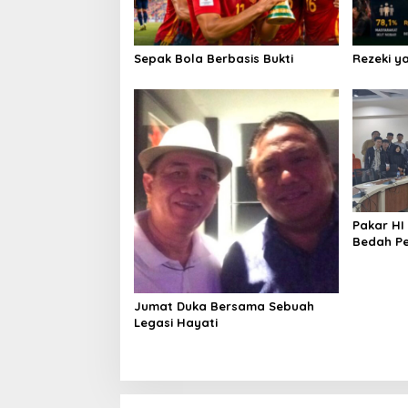
t
i
o
Sepak Bola Berbasis Bukti
Rezeki y
n
Pakar HI
Bedah P
Dunia Aki
Jumat Duka Bersama Sebuah
Legasi Hayati