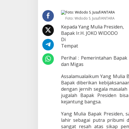
r
b
u
k
Foto: Widodo S. Jusuf/ANTARA
a
Kepada Yang Mulia Presiden,
U
Bapak Ir.H. JOKO WIDODO
n
t
Di
u
Tempat
k
P
Perihal : Pemerintahan Bapa
r
dan Migas
e
s
i
Assalamualaikum Yang Mulia B
d
Bapak diberikan kebijaksanaa
e
dengan jernih segala masalah 
n
jugalah Bapak Presiden bis
J
o
kejantung bangsa.
k
o
Yang Mulia Bapak Presiden, s
w
lahir sebagai putra pribumi 
i
sangat resah atas sikap pem