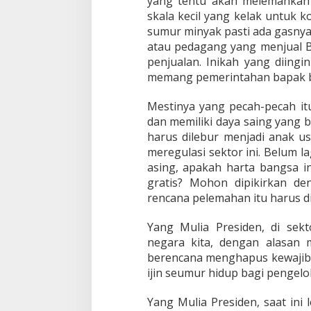
yang tentu akan melemahkan 
skala kecil yang kelak untuk ko
sumur minyak pasti ada gasnya,
atau pedagang yang menjual B
penjualan. Inikah yang diing
memang pemerintahan bapak be
Mestinya yang pecah-pecah it
dan memiliki daya saing yang 
harus dilebur menjadi anak u
meregulasi sektor ini. Belum 
asing, apakah harta bangsa i
gratis? Mohon dipikirkan d
rencana pelemahan itu harus di
Yang Mulia Presiden, di sek
negara kita, dengan alasan
berencana menghapus kewaji
ijin seumur hidup bagi pengel
Yang Mulia Presiden, saat ini 