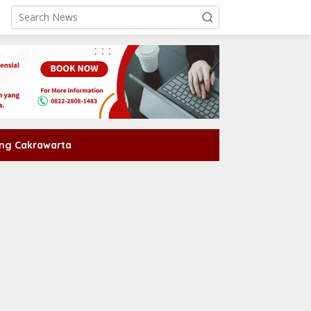
ng Cakrawarta