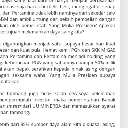
daya saing kita karena hanya menjadi perusahaan
rdinasi saja harus berbelit-belit, mengingat di setiap
 dan Pertamina tidak lebih nantinya dari sekedar calo
BM dan ambil untung dari selisih pembelian dengan
inkan oleh pemerintah Yang Mulia Presiden? Apakah
rtujuan melemahkan daya saing kita?
u digabungkan menjadi satu, supaya besar dan kuat
besar dan kuat pula. Hemat kami, PGN dan SKK MIGAS
saha Pertamina dan Pertamina menjadi holding yang
lagi keberadaan PGN yang sahamnya hampir 50% milik
ni akan bapak serahkan kepada pihak asing dengan
engan seksama wahai Yang Mulia Presiden supaya
batalkan.
tor tambang juga tidak kalah derasnya pelemahan
 mempermudah investor maka pemerintahan Bapak
ban
smelter
dari UU MINERBA dan memasukkan syarat
olaan tambang.
lebih dari 85% sumber daya alam kita dikuasai asing,