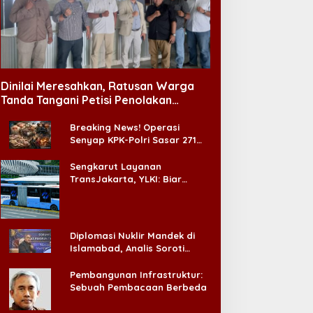
Dinilai Meresahkan, Ratusan Warga
Tanda Tangani Petisi Penolakan
Tempat Hiburan Malam di CitraLand
Breaking News! Operasi
Senyap KPK-Polri Sasar 271
Pabrik di Madura dan Akan
Ada ‘Badai Pemeriksaan’
Sengkarut Layanan
TransJakarta, YLKI: Biar
Cepat, Adakan Forum Dialog
Konsumen!
Diplomasi Nuklir Mandek di
Islamabad, Analis Soroti
Standar Ganda Washington
Pembangunan Infrastruktur:
Sebuah Pembacaan Berbeda