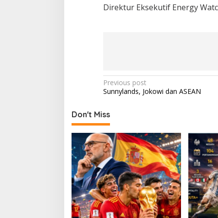
Direktur Eksekutif Energy Watc
P
Previous post
Sunnylands, Jokowi dan ASEAN
o
s
Don't Miss
t
n
a
v
i
g
a