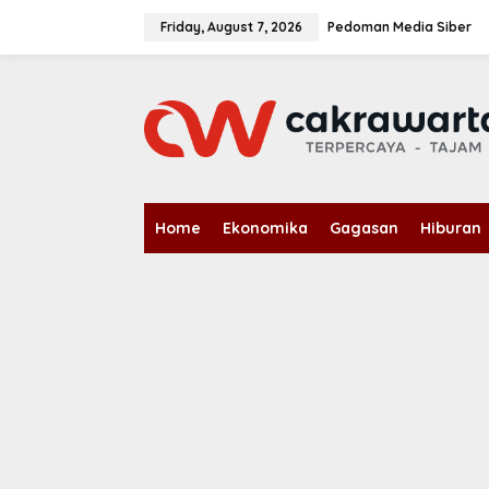
S
k
Friday, August 7, 2026
Pedoman Media Siber
i
p
t
o
c
o
n
t
e
n
Home
Ekonomika
Gagasan
Hiburan
t