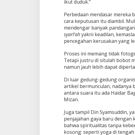
ikut duduk.”
Perbedaan mendasar mereka bu
cara keputusan itu diambil. 
mendengar banyak pandangan,
syarī‘ah
yakni keadilan, kemasla
pencegahan kerusakan yang leb
Proses ini memang tidak fotogen
Tetapi justru di situlah bobot
namun jauh lebih dapat diperta
Di luar gedung-gedung organisa
artikel bermunculan, nadanya be
antara suara itu ada Haidar Ba
Mizan.
Juga tampil Din Syamsuddin, y
penjajahan gaya baru dengan
bahwa spiritualitas tanpa kebe
kosong: seperti yoga di tengah