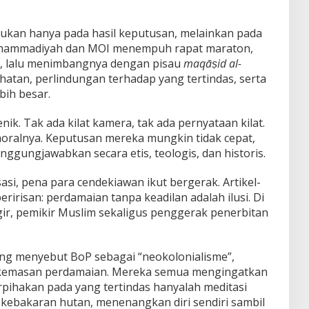
kan hanya pada hasil keputusan, melainkan pada
Muhammadiyah dan MOI menempuh rapat maraton,
 lalu menimbangnya dengan pisau
maqāṣid al-
hatan, perlindungan terhadap yang tertindas, serta
ih besar.
ik. Tak ada kilat kamera, tak ada pernyataan kilat.
 moralnya. Keputusan mereka mungkin tidak cepat,
nggungjawabkan secara etis, teologis, dan historis.
si, pena para cendekiawan ikut bergerak. Artikel-
ririsan: perdamaian tanpa keadilan adalah ilusi. Di
gir, pemikir Muslim sekaligus penggerak penerbitan
ang menyebut BoP sebagai “neokolonialisme”,
 kemasan perdamaian. Mereka semua mengingatkan
rpihakan pada yang tertindas hanyalah meditasi
 kebakaran hutan, menenangkan diri sendiri sambil