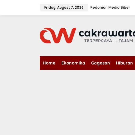
S
k
Friday, August 7, 2026
Pedoman Media Siber
i
p
t
o
c
o
n
t
e
n
Home
Ekonomika
Gagasan
Hiburan
t