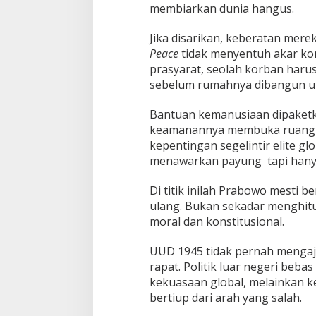
membiarkan dunia hangus.
Jika disarikan, keberatan mer
Peace
tidak menyentuh akar konf
prasyarat, seolah korban haru
sebelum rumahnya dibangun u
Bantuan kemanusiaan dipaketka
keamanannya membuka ruang p
kepentingan segelintir elite gl
menawarkan payung tapi hanya j
Di titik inilah Prabowo mesti b
ulang. Bukan sekadar menghitu
moral dan konstitusional.
UUD 1945 tidak pernah mengaj
rapat. Politik luar negeri beba
kekuasaan global, melainkan ke
bertiup dari arah yang salah.