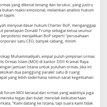
mas yang dikenal tenang dan terukur, yang justru
a bukan reaksi emosional, melainkan analisis hukum
n tajam.
diyah menyoal dasar hukum Charter BoP, menganggap
ut penetapan Donald Trump sebagai ketua seumur
 berpotensi menjadikan BoP seperti “perusahaan
 korporasi: satu CEO, banyak cabang, minim
a sikap Muhammadiyah, empat puluh pimpinan ormas
is Ormas Islam (MOI) di kantor DDII Kramat Raya.
gan jamuan Istana untuk puluhan ormas. Jika ini
ksikan dua panggung paralel: satu di ruang
rapat yang lebih sederhana namun sarat kegelisahan
 di forum MOI berasal dari ormas yang wakilnya juga
 mereka tegas dan bulat: menolak keikutsertaan
rkata, “Kami datang ke Istana, tapi suara kami tidak