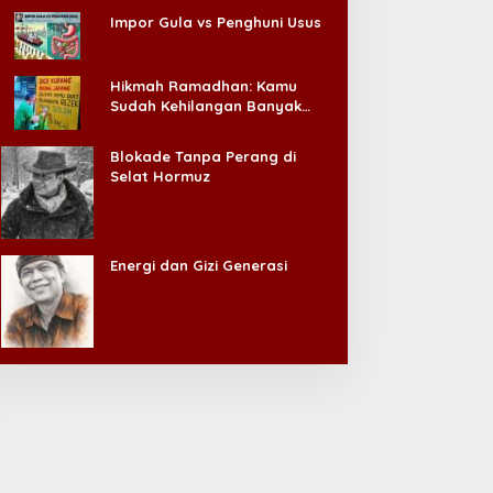
Impor Gula vs Penghuni Usus
Hikmah Ramadhan: Kamu
Sudah Kehilangan Banyak
Hal, Jangan Sampai
Kehilangan Diri Sendiri!
Blokade Tanpa Perang di
Selat Hormuz
Energi dan Gizi Generasi