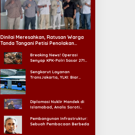
Dinilai Meresahkan, Ratusan Warga
Tanda Tangani Petisi Penolakan
Tempat Hiburan Malam di CitraLand
Breaking News! Operasi
Senyap KPK-Polri Sasar 271
Pabrik di Madura dan Akan
Ada ‘Badai Pemeriksaan’
Sengkarut Layanan
TransJakarta, YLKI: Biar
Cepat, Adakan Forum Dialog
Konsumen!
Diplomasi Nuklir Mandek di
Islamabad, Analis Soroti
Standar Ganda Washington
Pembangunan Infrastruktur:
Sebuah Pembacaan Berbeda