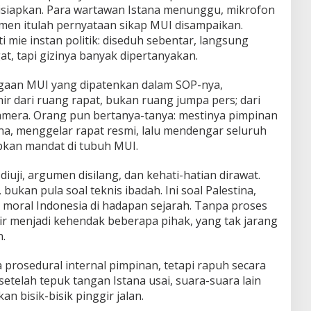
isiapkan. Para wartawan Istana menunggu, mikrofon
omen itulah pernyataan sikap MUI disampaikan.
i mie instan politik: diseduh sebentar, langsung
gat, tapi gizinya banyak dipertanyakan.
agaan MUI yang dipatenkan dalam SOP-nya,
ir dari ruang rapat, bukan ruang jumpa pers; dari
mera. Orang pun bertanya-tanya: mestinya pimpinan
ana, menggelar rapat resmi, lalu mendengar seluruh
kan mandat di tubuh MUI.
iuji, argumen disilang, dan kehati-hatian dirawat.
 bukan pula soal teknis ibadah. Ini soal Palestina,
si moral Indonesia di hadapan sejarah. Tanpa proses
ir menjadi kehendak beberapa pihak, yang tak jarang
.
a prosedural internal pimpinan, tetapi rapuh secara
 setelah tepuk tangan Istana usai, suara-suara lain
n bisik-bisik pinggir jalan.