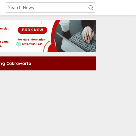
ng Cakrawarta