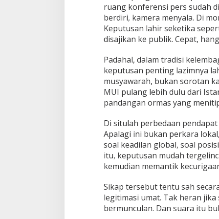
ruang konferensi pers sudah d
berdiri, kamera menyala. Di m
Keputusan lahir seketika sepert
disajikan ke publik. Cepat, han
Padahal, dalam tradisi kelemb
keputusan penting lazimnya lah
musyawarah, bukan sorotan ka
MUI pulang lebih dulu dari Ist
pandangan ormas yang menitip
Di situlah perbedaan pendapat d
Apalagi ini bukan perkara lokal,
soal keadilan global, soal posi
itu, keputusan mudah tergelinc
kemudian memantik kecurigaan
Sikap tersebut tentu sah secar
legitimasi umat. Tak heran jika
bermunculan. Dan suara itu buka