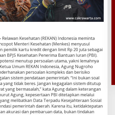
–
Relawan Kesehatan (REKAN) Indonesia meminta
ncopot Menteri Kesehatan (Menkes) menyusul
emilik kartu kredit dengan limit Rp 20 juta sebagai
aan BPJS Kesehatan Penerima Bantuan Iuran (PBI).
erpotensi menutup persoalan utama, yakni lemahnya
al. Ketua Umum REKAN Indonesia, Agung Nugroho
nyederhanakan persoalan kompleks dan berisiko
lan sistem pendataan pemerintah. “Ini bukan soal
ara yang tidak beres. Jangan kegagalan sistem ditutup
yat yang bermasalah,” kata Agung dalam keterangan
Menurut Agung, kepesertaan PBI ditetapkan melalui
 yang melibatkan Data Terpadu Kesejahteraan Sosial
mendasi pemerintah daerah. Karena itu, ketidaktepatan
an akurasi dan pembaruan data, bukan tindakan