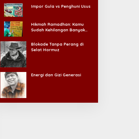
Impor Gula vs Penghuni Usus
Hikmah Ramadhan: Kamu
Sudah Kehilangan Banyak
Hal, Jangan Sampai
Kehilangan Diri Sendiri!
Blokade Tanpa Perang di
Selat Hormuz
Energi dan Gizi Generasi