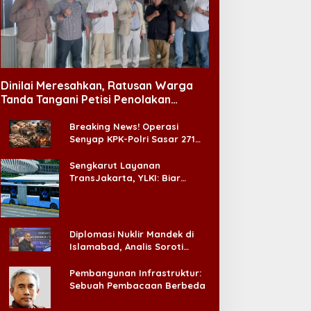
Dinilai Meresahkan, Ratusan Warga
Tanda Tangani Petisi Penolakan
Tempat Hiburan Malam di CitraLand
Breaking News! Operasi
Senyap KPK-Polri Sasar 271
Pabrik di Madura dan Akan
Ada ‘Badai Pemeriksaan’
Sengkarut Layanan
TransJakarta, YLKI: Biar
Cepat, Adakan Forum Dialog
Konsumen!
Diplomasi Nuklir Mandek di
Islamabad, Analis Soroti
Standar Ganda Washington
Pembangunan Infrastruktur:
Sebuah Pembacaan Berbeda