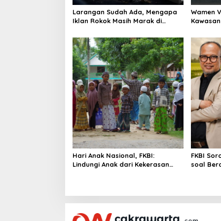
o
Larangan Sudah Ada, Mengapa
Wamen Vi
n
Iklan Rokok Masih Marak di
Kawasan 
Medsos?
pada Ris
Hari Anak Nasional, FKBI:
FKBI Sor
Lindungi Anak dari Kekerasan
soal Ber
Digital dan Produk Adiktif
Tata Ni