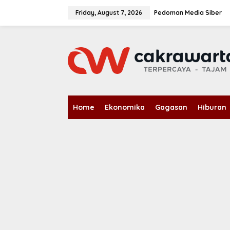
S
k
Friday, August 7, 2026
Pedoman Media Siber
i
p
t
o
c
o
n
t
e
n
Home
Ekonomika
Gagasan
Hiburan
t