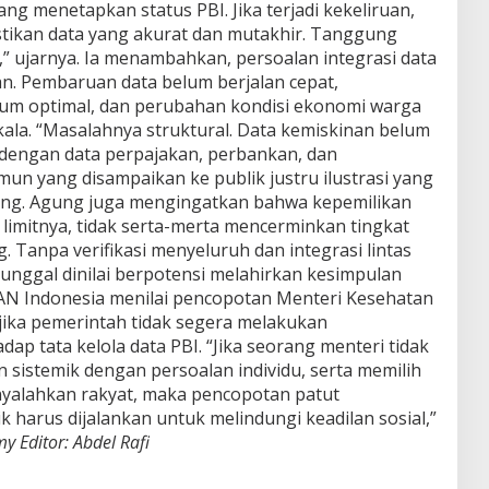
ng menetapkan status PBI. Jika terjadi kekeliruan,
stikan data yang akurat dan mutakhir. Tanggung
” ujarnya. Ia menambahkan, persoalan integrasi data
tan. Pembaruan data belum berjalan cepat,
lum optimal, dan perubahan kondisi ekonomi warga
rkala. “Masalahnya struktural. Data kemiskinan belum
 dengan data perpajakan, perbankan, dan
un yang disampaikan ke publik justru ilustrasi yang
ng. Agung juga mengingatkan bahwa kepemilikan
 limitnya, tidak serta-merta mencerminkan tingkat
. Tanpa verifikasi menyeluruh dan integrasi lintas
unggal dinilai berpotensi melahirkan kesimpulan
EKAN Indonesia menilai pencopotan Menteri Kesehatan
 jika pemerintah tidak segera melakukan
 tata kelola data PBI. “Jika seorang menteri tidak
istemik dengan persoalan individu, serta memilih
alahkan rakyat, maka pencopotan patut
k harus dijalankan untuk melindungi keadilan sosial,”
my
Editor: Abdel Rafi