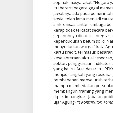
sepihak masyarakat. “Negara ya
M
e
itu berarti negara gagal mema
n
jawabnya ada pada pemerintah,
y
sosial telah lama menjadi cata
a
sinkronisasi antar-lembaga be
l
kerap tidak tercatat secara be
a
h
sepenuhnya dinamis. Integrasi
k
kependudukan belum solid. Nam
a
menyudutkan warga,” kata Agu
n
kartu kredit, termasuk besaran
R
a
kesejahteraan aktual seseorang
k
sektor, penggunaan indikator t
y
yang keliru. Atas dasar itu, R
a
menjadi langkah yang rasional
t
pembenahan menyeluruh terhadap
!
mampu membedakan persoalan s
membangun framing yang meny
dipertimbangkan. Jabatan publi
ujar Agung.(*)
Kontributor: Tom