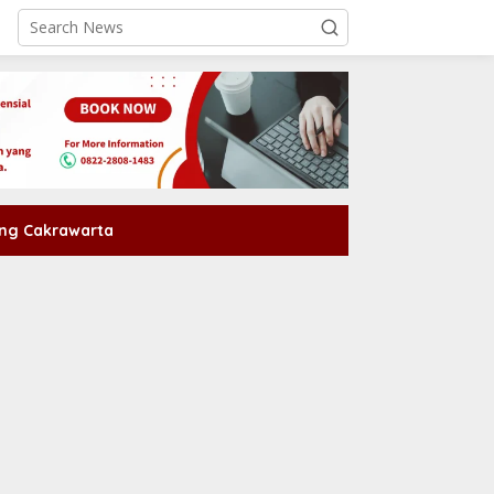
ng Cakrawarta