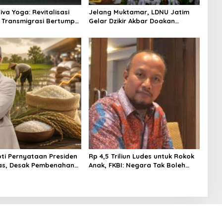
va Yoga: Revitalisasi
Jelang Muktamar, LDNU Jatim
Transmigrasi Bertumpu
Gelar Dzikir Akbar Doakan
et dan Kolaborasi
Persatuan NU dan Keselamatan
Indonesia
oti Pernyataan Presiden
Rp 4,5 Triliun Ludes untuk Rokok
as, Desak Pembenahan
Anak, FKBI: Negara Tak Boleh
aga Pangan
Biarkan Generasi Emas
Tersandera Nikotin