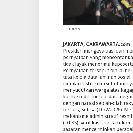
n
T
u
t
u
p
Ilustrasi.
i
K
JAKARTA, CAKRAWARTA.com 
a
Presiden mengevaluasi dan me
c
a
pernyataan yang mencontohkan p
u
tidak layak menerima kepesert
D
Pernyataan tersebut dinilai b
a
tata kelola data jaminan sosi
t
a
menilai ilustrasi tersebut me
P
menyudutkan warga atas kegaga
B
kartu kredit. Ini soal data neg
I
dengan narasi seolah-olah rak
d
tertulis, Selasa (10/2/2026). 
e
n
mekanisme administratif resmi
g
(DTKS), verifikasi , serta reko
a
sasaran mencerminkan persoal
n