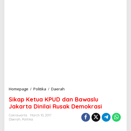
Homepage
/
Politika
/
Daerah
S
i
Sikap Ketua KPUD dan Bawaslu
k
a
Jakarta Dinilai Rusak Demokrasi
p
K
Cakrawarta
March 10, 2017
Daerah
,
Politika
e
t