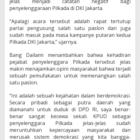
jelas menjadi catatan negatif bagi
n
i
penyelenggaraan Pilkada di DKI Jakarta.
l
a
“Apalagi acara tersebut adalah rapat tertutup
i
partai pengusung salah satu paslon dan juga
R
sudah masuk pada masa kampanye putaran kedua
u
s
Pilkada DKI Jakarta,” ujarnya.
a
k
Bang Dailami menambahkan bahwa kehadiran
D
pejabat penyelenggara Pilkada tersebut jelas
e
makin menajamkan opini masyarakat bahwa terjadi
m
o
sebuah pemufakatan untuk memenangkan salah
k
satu paslon.
r
a
“Ini adalah sebuah kejahatan dalam berdemokrasi.
s
Secara pribadi sebagai putra daerah yang
i
diamanahi untuk duduk di DPD RI, saya benar-
benar sangat kecewa sekali. KPUD sebagai
penyelenggara Pilkada jelas-jelas sudah
meruntuhkan kepercayaan masyarakat dan
merusak sistem demokrasi yang kita bangga-