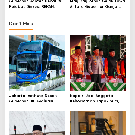
Gubernur Banten Pecat 20
May Day Penuh Gelak Tawa
o
Covid-19
Pejabat Dinkes, REKAN
Antara Gubernur Ganjar
n
Indonesia: Kami Dukung!
dan Buruh Jateng
Don't Miss
Jakarta Institute Desak
Kapolri Jadi Anggota
Gubernur DKI Evaluasi
Kehormatan Tapak Suci, Ini
Transjakarta soal
Pesannya untuk Kader
Penumpang Diturunkan