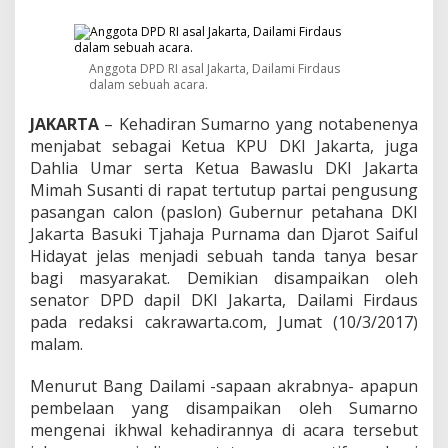
u
a
K
P
Anggota DPD RI asal Jakarta, Dailami Firdaus
U
dalam sebuah acara.
D
d
JAKARTA
– Kehadiran Sumarno yang notabenenya
a
menjabat sebagai Ketua KPU DKI Jakarta, juga
n
B
Dahlia Umar serta Ketua Bawaslu DKI Jakarta
a
Mimah Susanti di rapat tertutup partai pengusung
w
pasangan calon (paslon) Gubernur petahana DKI
a
Jakarta Basuki Tjahaja Purnama dan Djarot Saiful
s
l
Hidayat jelas menjadi sebuah tanda tanya besar
u
bagi masyarakat. Demikian disampaikan oleh
J
senator DPD dapil DKI Jakarta, Dailami Firdaus
a
pada redaksi cakrawarta.com, Jumat (10/3/2017)
k
malam.
a
r
t
Menurut Bang Dailami -sapaan akrabnya- apapun
a
pembelaan yang disampaikan oleh Sumarno
D
mengenai ikhwal kehadirannya di acara tersebut
i