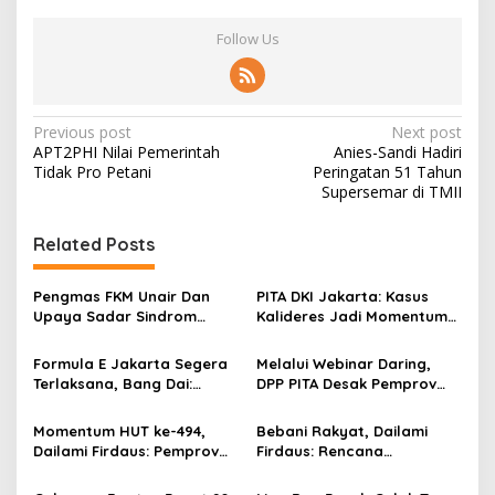
Follow Us
P
Previous post
Next post
APT2PHI Nilai Pemerintah
Anies-Sandi Hadiri
o
Tidak Pro Petani
Peringatan 51 Tahun
s
Supersemar di TMII
t
Related Posts
n
a
Pengmas FKM Unair Dan
PITA DKI Jakarta: Kasus
v
Upaya Sadar Sindrom
Kalideres Jadi Momentum
Metabolik
Bangun Kepedulian Sosial!
i
Formula E Jakarta Segera
Melalui Webinar Daring,
g
Terlaksana, Bang Dai:
DPP PITA Desak Pemprov
Libatkan Semua Pihak!
DKI Eksekusi Perda No
a
2/2018 Untuk Bangkitkan
Momentum HUT ke-494,
Bebani Rakyat, Dailami
t
Sektor UMKM
Dailami Firdaus: Pemprov
Firdaus: Rencana
i
DKI Jakarta dan Pusat
Pemajakan Sembako
Harus Selaras Lawan
Sebaiknya Dibatalkan!