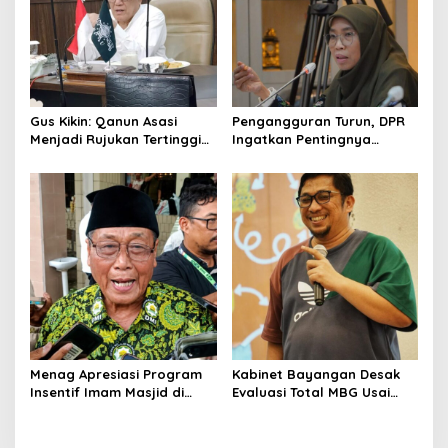
Gus Kikin: Qanun Asasi
Pengangguran Turun, DPR
Menjadi Rujukan Tertinggi
Ingatkan Pentingnya
NU, Melampaui AD/ART
Menciptakan Pekerjaan
yang Layak
Menag Apresiasi Program
Kabinet Bayangan Desak
Insentif Imam Masjid di
Evaluasi Total MBG Usai
Jatim, DMI Dorong Jadi
Rentetan Keracunan
Model Nasional
Massal