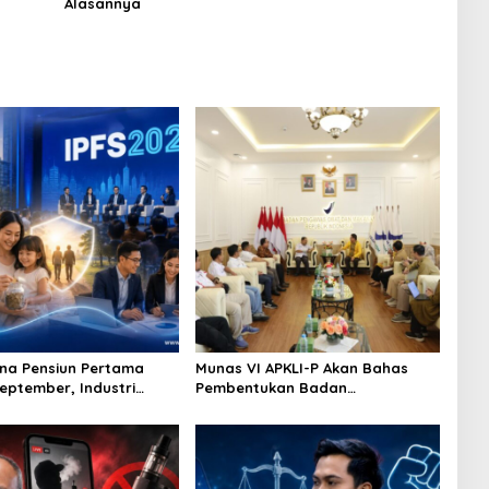
Alasannya
na Pensiun Pertama
Munas VI APKLI-P Akan Bahas
September, Industri
Pembentukan Badan
Ekosistem Pensiun
Perekonomian UMKM RI, Dinilai
jutan
Penting Hadapi Bonus Demografi