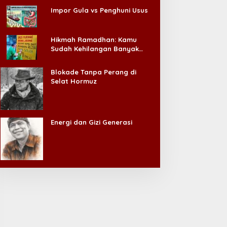
Impor Gula vs Penghuni Usus
Hikmah Ramadhan: Kamu
Sudah Kehilangan Banyak
Hal, Jangan Sampai
Kehilangan Diri Sendiri!
Blokade Tanpa Perang di
Selat Hormuz
Energi dan Gizi Generasi