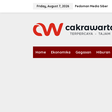
S
k
Friday, August 7, 2026
Pedoman Media Siber
i
p
t
o
c
o
n
t
e
n
Home
Ekonomika
Gagasan
Hiburan
t