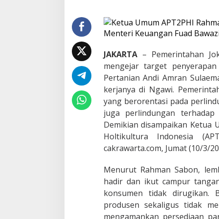
N
i
l
a
i
P
JAKARTA
–
Pemerintahan Jo
e
m
mengejar target penyerapan
e
Pertanian Andi Amran Sulaema
r
kerjanya di Ngawi. Pemerinta
i
n
yang berorentasi pada perlin
t
juga perlindungan terhadap
a
Demikian disampaikan Ketua
h
T
Holtikultura Indonesia (
i
cakrawarta.com, Jumat (10/3/20
d
a
Menurut Rahman Sabon, lemb
k
P
hadir dan ikut campur tanga
r
konsumen tidak dirugikan. 
o
produsen sekaligus tidak m
P
e
mengamankan persediaan pan