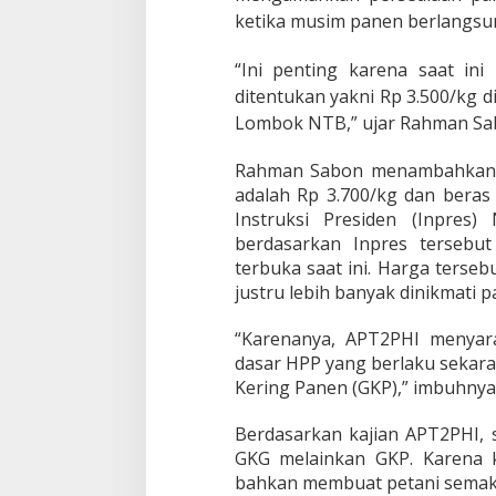
t
ketika musim panen berlangsun
a
n
“Ini penting karena saat in
i
ditentukan yakni Rp 3.500/kg d
Lombok NTB,” ujar Rahman Sab
Rahman Sabon menambahkan b
adalah Rp 3.700/kg dan beras
Instruksi Presiden (Inpre
berdasarkan Inpres tersebut
terbuka saat ini. Harga terseb
justru lebih banyak dinikmati p
“Karenanya, APT2PHI menyar
dasar HPP yang berlaku sekara
Kering Panen (GKP),” imbuhnya
Berdasarkan kajian APT2PHI, 
GKG melainkan GKP. Karena ke
bahkan membuat petani semaki