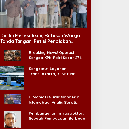
Dinilai Meresahkan, Ratusan Warga
Tanda Tangani Petisi Penolakan
Tempat Hiburan Malam di CitraLand
Breaking News! Operasi
Senyap KPK-Polri Sasar 271
Pabrik di Madura dan Akan
Ada ‘Badai Pemeriksaan’
Sengkarut Layanan
TransJakarta, YLKI: Biar
Cepat, Adakan Forum Dialog
Konsumen!
Diplomasi Nuklir Mandek di
Islamabad, Analis Soroti
Standar Ganda Washington
Pembangunan Infrastruktur:
Sebuah Pembacaan Berbeda