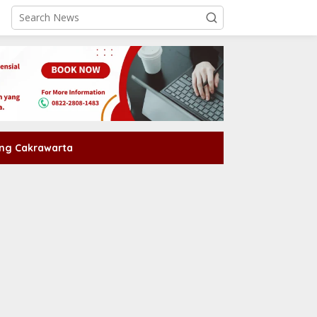
ng Cakrawarta