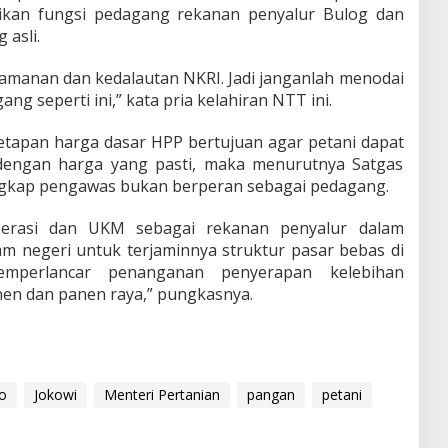
ikan fungsi pedagang rekanan penyalur Bulog dan
asli.
amanan dan kedalautan NKRI. Jadi janganlah menodai
g seperti ini,” kata pria kelahiran NTT ini.
etapan harga dasar HPP bertujuan agar petani dapat
 dengan harga yang pasti, maka menurutnya Satgas
ngkap pengawas bukan berperan sebagai pedagang.
perasi dan UKM sebagai rekanan penyalur dalam
 negeri untuk terjaminnya struktur pasar bebas di
mperlancar penanganan penyerapan kelebihan
nen dan panen raya,” pungkasnya.
o
Jokowi
Menteri Pertanian
pangan
petani