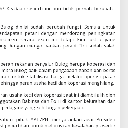
h? Keadaan seperti ini pun tidak pernah berubah,”
ulog dinilai sudah berubah fungsi. Semula untuk
pendapatan petani dengan mendorong peningkatan
nsumen secara ekonomi, tetapi kini justru yang
ung dengan mengorbankan petani. “Ini sudah salah
peran rekanan penyalur Bulog berupa koperasi dan
adi mitra Bulog baik dalam pengadaan gabah dan beras
an untuk stabilisasi harga melalui operasi pasar
s sehingga peran usaha kecil dan koperasi menghilang.
an usaha kecil dan koperasi saat ini diambil alih oleh
ggotakan Babinsa dan Polri di kantor kelurahan dan
ak pedagang yang kehilangan pekerjaan.
Sabon, pihak APT2PHI menyarankan agar Presiden
si penertiban untuk meluruskan kesalahan prosedur