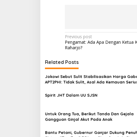
P
Previous post
Pengamat: Ada Apa Dengan Ketua 
o
Raharjo?
s
t
Related Posts
n
Jokowi Sebut Sulit Stabilisasikan Harga Gab
a
APT2PHI: Tidak Sulit, Asal Ada Kemauan Seriu
v
Spirit JHT Dalam UU SJSN
i
g
a
Untuk Orang Tua, Berikut Tanda Dan Gejala
Gangguan Ginjal Akut Pada Anak
t
i
Bantu Petani, Gubernur Ganjar Dukung Penu