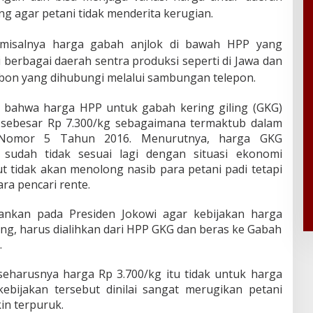
g agar petani tidak menderita kerugian.
i misalnya harga gabah anjlok di bawah HPP yang
i berbagai daerah sentra produksi seperti di Jawa dan
on yang dihubungi melalui sambungan telepon.
ahwa harga HPP untuk gabah kering giling (GKG)
 sebesar Rp 7.300/kg sebagaimana termaktub dalam
s) Nomor 5 Tahun 2016. Menurutnya, harga GKG
 sudah tidak sesuai lagi dengan situasi ekonomi
ut tidak akan menolong nasib para petani padi tetapi
ara pencari rente.
ankan pada Presiden Jokowi agar kebijakan harga
ng, harus dialihkan dari HPP GKG dan beras ke Gabah
.
seharusnya harga Rp 3.700/kg itu tidak untuk harga
bijakan tersebut dinilai sangat merugikan petani
n terpuruk.