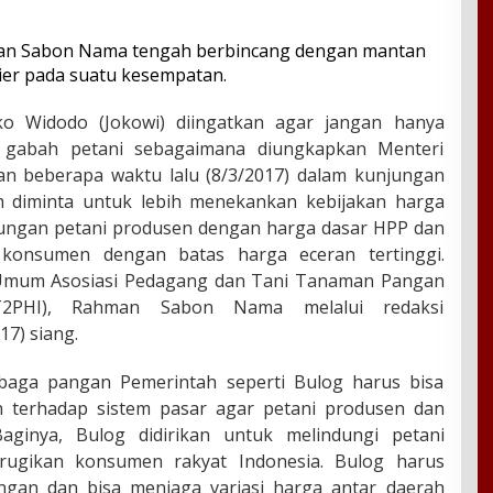
ko Widodo (Jokowi) diingatkan agar jangan hanya
 gabah petani sebagaimana diungkapkan Menteri
n beberapa waktu lalu (8/3/2017) dalam kunjungan
h diminta untuk lebih menekankan kebijakan harga
dungan petani produsen dengan harga dasar HPP dan
 konsumen dengan batas harga eceran tertinggi.
 Umum Asosiasi Pedagang dan Tani Tanaman Pangan
APT2PHI), Rahman Sabon Nama melalui redaksi
17) siang.
aga pangan Pemerintah seperti Bulog harus bisa
n terhadap sistem pasar agar petani produsen dan
Baginya, B
ulog didirikan untuk melindungi petani
erugikan konsumen rakyat Indonesia. Bulog harus
gan dan bisa menjaga variasi harga antar daerah