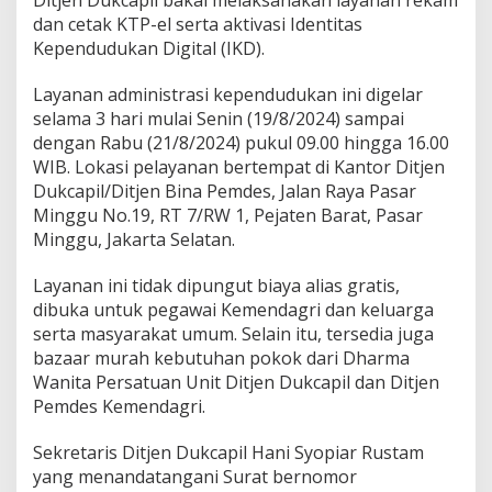
Ditjen Dukcapil bakal melaksanakan layanan rekam
n
dan cetak KTP-el serta aktivasi Identitas
a
n
Kependudukan Digital (IKD).
R
e
Layanan administrasi kependudukan ini digelar
k
selama 3 hari mulai Senin (19/8/2024) sampai
a
dengan Rabu (21/8/2024) pukul 09.00 hingga 16.00
m
C
WIB. Lokasi pelayanan bertempat di Kantor Ditjen
e
Dukcapil/Ditjen Bina Pemdes, Jalan Raya Pasar
t
Minggu No.19, RT 7/RW 1, Pejaten Barat, Pasar
a
Minggu, Jakarta Selatan.
k
K
T
Layanan ini tidak dipungut biaya alias gratis,
P
dibuka untuk pegawai Kemendagri dan keluarga
-
serta masyarakat umum. Selain itu, tersedia juga
e
bazaar murah kebutuhan pokok dari Dharma
l
d
Wanita Persatuan Unit Ditjen Dukcapil dan Ditjen
a
Pemdes Kemendagri.
n
A
Sekretaris Ditjen Dukcapil Hani Syopiar Rustam
k
yang menandatangani Surat bernomor
t