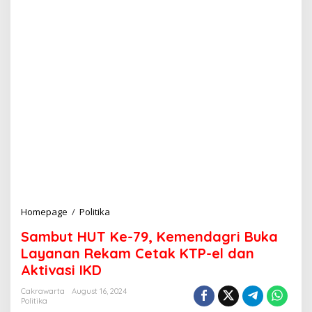
Homepage
/
Politika
S
a
Sambut HUT Ke-79, Kemendagri Buka
m
b
Layanan Rekam Cetak KTP-el dan
u
Aktivasi IKD
t
H
Cakrawarta
August 16, 2024
U
Politika