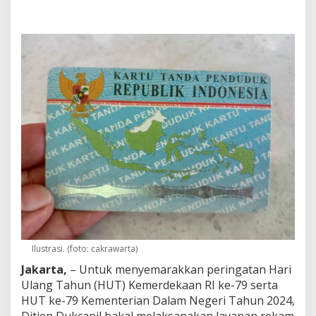
T
K
e
-
7
9
,
K
e
m
e
n
d
a
g
r
i
B
u
k
Ilustrasi. (foto: cakrawarta)
a
L
Jakarta,
– Untuk menyemarakkan peringatan Hari
a
Ulang Tahun (HUT) Kemerdekaan RI ke-79 serta
y
HUT ke-79 Kementerian Dalam Negeri Tahun 2024,
a