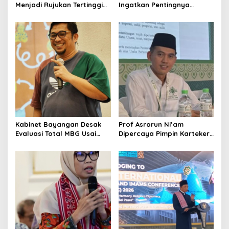
Menjadi Rujukan Tertinggi
Ingatkan Pentingnya
n
NU, Melampaui AD/ART
Menciptakan Pekerjaan
yang Layak
Kabinet Bayangan Desak
Prof Asrorun Ni’am
Evaluasi Total MBG Usai
Dipercaya Pimpin Karteker
Rentetan Keracunan
PWNU Jambi, Dinilai Simbol
Massal
Regenerasi Kepemimpinan
NU