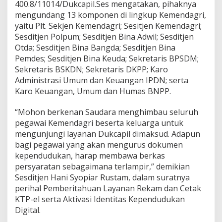
i
400.8/11014/Dukcapil.Ses mengatakan, pihaknya
v
mengundang 13 komponen di lingkup Kemendagri,
a
yaitu Plt. Sekjen Kemendagri; Sesitjen Kemendagri;
s
Sesditjen Polpum; Sesditjen Bina Adwil; Sesditjen
i
Otda; Sesditjen Bina Bangda; Sesditjen Bina
I
K
Pemdes; Sesditjen Bina Keuda; Sekretaris BPSDM;
D
Sekretaris BSKDN; Sekretaris DKPP; Karo
Administrasi Umum dan Keuangan IPDN; serta
Karo Keuangan, Umum dan Humas BNPP.
“Mohon berkenan Saudara menghimbau seluruh
pegawai Kemendagri beserta keluarga untuk
mengunjungi layanan Dukcapil dimaksud. Adapun
bagi pegawai yang akan mengurus dokumen
kependudukan, harap membawa berkas
persyaratan sebagaimana terlampir,” demikian
Sesditjen Hani Syopiar Rustam, dalam suratnya
perihal Pemberitahuan Layanan Rekam dan Cetak
KTP-el serta Aktivasi Identitas Kependudukan
Digital.