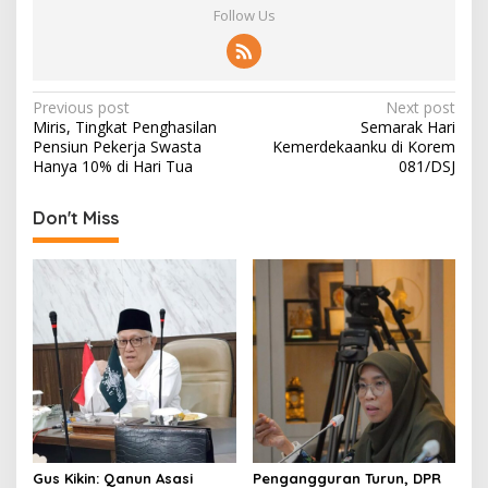
Follow Us
P
Previous post
Next post
Miris, Tingkat Penghasilan
Semarak Hari
o
Pensiun Pekerja Swasta
Kemerdekaanku di Korem
s
Hanya 10% di Hari Tua
081/DSJ
t
Don't Miss
n
a
v
i
g
a
t
i
o
Gus Kikin: Qanun Asasi
Pengangguran Turun, DPR