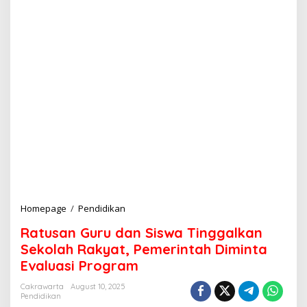
Homepage
/
Pendidikan
R
a
Ratusan Guru dan Siswa Tinggalkan
t
u
Sekolah Rakyat, Pemerintah Diminta
s
Evaluasi Program
a
n
Cakrawarta
August 10, 2025
G
Pendidikan