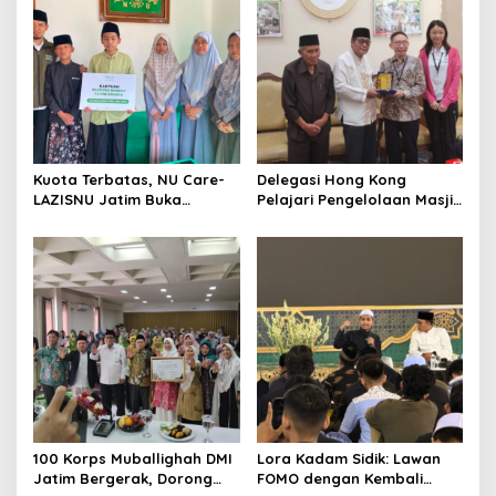
Kuota Terbatas, NU Care-
Delegasi Hong Kong
LAZISNU Jatim Buka
Pelajari Pengelolaan Masjid
Beasiswa Tahfidz 2026
Al-Akbar Surabaya
100 Korps Muballighah DMI
Lora Kadam Sidik: Lawan
Jatim Bergerak, Dorong
FOMO dengan Kembali