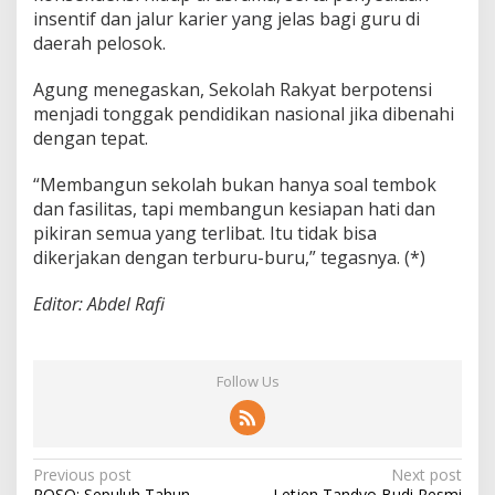
insentif dan jalur karier yang jelas bagi guru di
daerah pelosok.
Agung menegaskan, Sekolah Rakyat berpotensi
menjadi tonggak pendidikan nasional jika dibenahi
dengan tepat.
“Membangun sekolah bukan hanya soal tembok
dan fasilitas, tapi membangun kesiapan hati dan
pikiran semua yang terlibat. Itu tidak bisa
dikerjakan dengan terburu-buru,” tegasnya. (*)
Editor: Abdel Rafi
Follow Us
P
Previous post
Next post
POSO: Sepuluh Tahun
Letjen Tandyo Budi Resmi