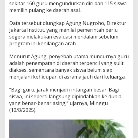
l
sekitar 160 guru mengundurkan diri dan 115 siswa
a
memilih pulang ke daerah asal.
h
R
Data tersebut diungkap Agung Nugroho, Direktur
a
k
Jakarta Institut, yang menilai pemerintah perlu
y
segera melakukan evaluasi mendalam sebelum
a
program ini kehilangan arah.
t
,
Menurut Agung, penyebab utama mundurnya guru
P
e
adalah penempatan di daerah terpencil yang sulit
m
diakses, sementara banyak siswa belum siap
e
menjalani kehidupan di asrama jauh dari keluarga.
r
i
“Bagi guru, jarak menjadi rintangan besar. Bagi
n
t
siswa, ini seperti langsung dipindahkan ke dunia
a
yang benar-benar asing,” ujarnya, Minggu
h
(10/8/2025).
D
i
m
i
n