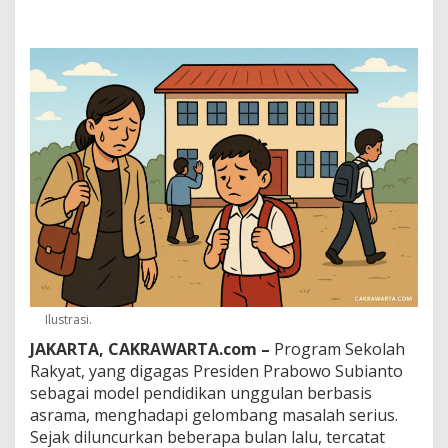
u
r
u
d
a
n
S
i
s
w
a
T
i
n
g
g
a
l
Ilustrasi.
k
a
JAKARTA, CAKRAWARTA.com –
Program Sekolah
n
Rakyat, yang digagas Presiden Prabowo Subianto
S
sebagai model pendidikan unggulan berbasis
e
asrama, menghadapi gelombang masalah serius.
k
o
Sejak diluncurkan beberapa bulan lalu, tercatat