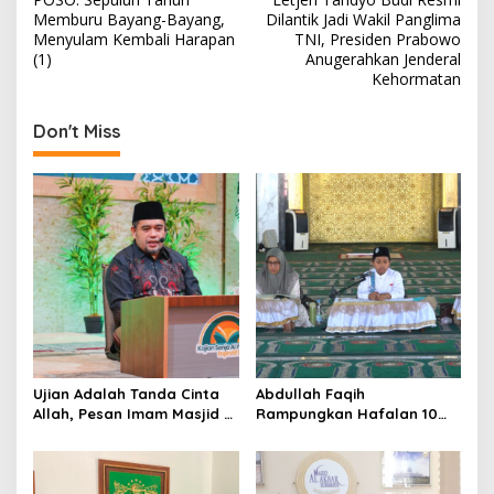
o
Memburu Bayang-Bayang,
Dilantik Jadi Wakil Panglima
s
Menyulam Kembali Harapan
TNI, Presiden Prabowo
(1)
Anugerahkan Jenderal
t
Kehormatan
n
Don't Miss
a
v
i
g
a
t
i
o
n
Ujian Adalah Tanda Cinta
Abdullah Faqih
Allah, Pesan Imam Masjid Al
Rampungkan Hafalan 10
Akbar Surabaya
Juz, Jadi Inspirasi Siswa
Tahfidz