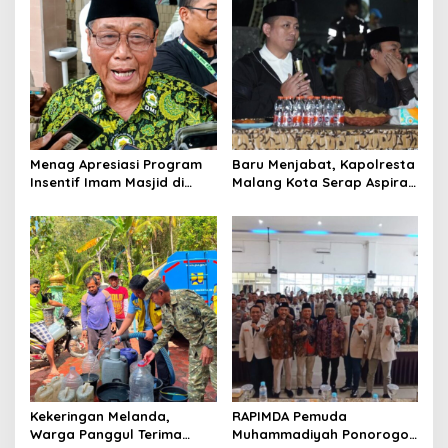
i
g
a
t
i
o
Menag Apresiasi Program
Baru Menjabat, Kapolresta
n
Insentif Imam Masjid di
Malang Kota Serap Aspirasi
Jatim, DMI Dorong Jadi
Warga Lewat Dialog
Model Nasional
Kamtibmas
Kekeringan Melanda,
RAPIMDA Pemuda
Warga Panggul Terima
Muhammadiyah Ponorogo