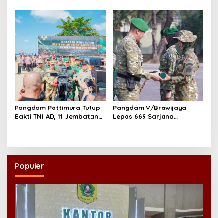
8.000 Liter Air
Teguhkan Politik
Kebangsaan Berbasis
Integritas
Pangdam Pattimura Tutup
Pangdam V/Brawijaya
Bakti TNI AD, 11 Jembatan
Lepas 669 Sarjana
dan 58 Rumah Tuntas
Penggerak, Perkuat Desa
Dibangun
hingga Kampung Nelayan
Populer