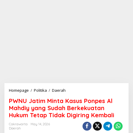
Homepage
/
Politika
/
Daerah
P
W
PWNU Jatim Minta Kasus Ponpes Al
N
U
Mahdiy yang Sudah Berkekuatan
J
Hukum Tetap Tidak Digiring Kembali
a
t
Cakrawarta
May 14, 2026
i
Daerah