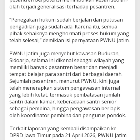
T
olah terjadi generalisasi terhadap pesantren.
e
t
a
“Penegakan hukum sudah berjalan dan putusan
p
pengadilan juga sudah ada. Karena itu, semua
T
pihak sebaiknya menghormati proses hukum yang
i
telah selesai,” demikian isi pernyataan PWNU Jatim.
d
a
k
PWNU Jatim juga menyebut kawasan Buduran,
D
Sidoarjo, selama ini dikenal sebagai wilayah yang
i
memiliki banyak pesantren besar dan menjadi
g
tempat belajar para santri dari berbagai daerah.
i
r
Sejumlah pesantren, menurut PWNU, kini juga
i
telah menerapkan sistem pengawasan internal
n
yang lebih ketat, termasuk pembatasan jumlah
g
santri dalam kamar, keberadaan santri senior
K
sebagai pembina, hingga pengawasan berlapis
e
m
oleh koordinator pembina dan pengurus pondok.
b
a
Terkait laporan yang kembali disampaikan ke
l
DPRD Jawa Timur pada 21 April 2026, PWNU Jatim
i