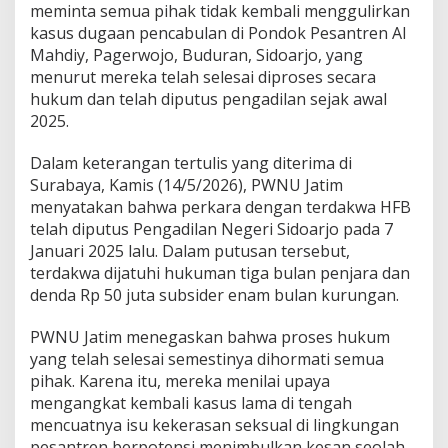
y
meminta semua pihak tidak kembali menggulirkan
a
kasus dugaan pencabulan di Pondok Pesantren Al
n
Mahdiy, Pagerwojo, Buduran, Sidoarjo, yang
g
S
menurut mereka telah selesai diproses secara
u
hukum dan telah diputus pengadilan sejak awal
d
2025.
a
h
Dalam keterangan tertulis yang diterima di
B
e
Surabaya, Kamis (14/5/2026), PWNU Jatim
r
menyatakan bahwa perkara dengan terdakwa HFB
k
telah diputus Pengadilan Negeri Sidoarjo pada 7
e
Januari 2025 lalu. Dalam putusan tersebut,
k
terdakwa dijatuhi hukuman tiga bulan penjara dan
u
a
denda Rp 50 juta subsider enam bulan kurungan.
t
a
PWNU Jatim menegaskan bahwa proses hukum
n
yang telah selesai semestinya dihormati semua
H
pihak. Karena itu, mereka menilai upaya
u
k
mengangkat kembali kasus lama di tengah
u
mencuatnya isu kekerasan seksual di lingkungan
m
pesantren berpotensi menimbulkan kesan seolah-