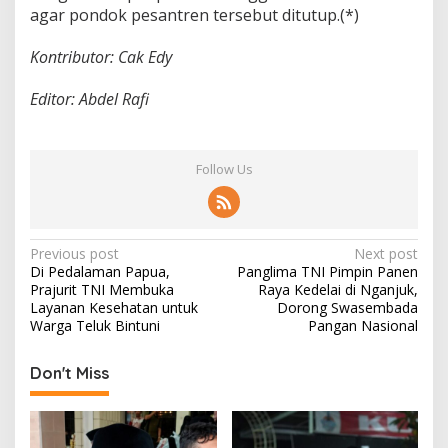
agar pondok pesantren tersebut ditutup.(*)
Kontributor: Cak Edy
Editor: Abdel Rafi
Follow Us
P
Previous post
Next post
Di Pedalaman Papua,
Panglima TNI Pimpin Panen
o
Prajurit TNI Membuka
Raya Kedelai di Nganjuk,
s
Layanan Kesehatan untuk
Dorong Swasembada
Warga Teluk Bintuni
Pangan Nasional
t
n
Don't Miss
a
v