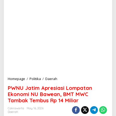
Homepage
/
Politika
/
Daerah
P
W
PWNU Jatim Apresiasi Lompatan
N
U
Ekonomi NU Bawean, BMT MWC
J
Tambak Tembus Rp 14 Miliar
a
t
Cakrawarta
May 16, 2026
i
Daerah