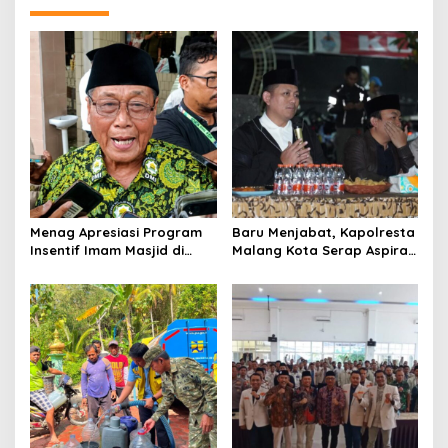
a
v
i
g
a
t
i
o
n
Menag Apresiasi Program
Baru Menjabat, Kapolresta
Insentif Imam Masjid di
Malang Kota Serap Aspirasi
Jatim, DMI Dorong Jadi
Warga Lewat Dialog
Model Nasional
Kamtibmas