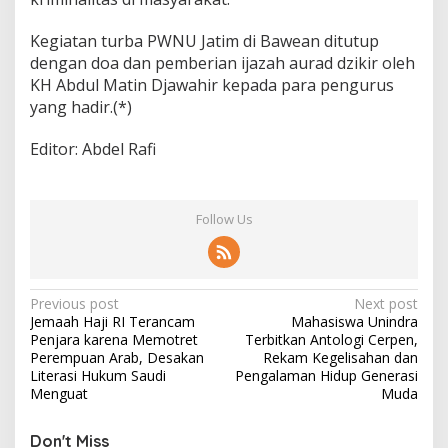
Kegiatan turba PWNU Jatim di Bawean ditutup
dengan doa dan pemberian ijazah aurad dzikir oleh
KH Abdul Matin Djawahir kepada para pengurus
yang hadir.(*)
Editor: Abdel Rafi
Follow Us
P
Previous post
Next post
Jemaah Haji RI Terancam
Mahasiswa Unindra
o
Penjara karena Memotret
Terbitkan Antologi Cerpen,
s
Perempuan Arab, Desakan
Rekam Kegelisahan dan
Literasi Hukum Saudi
Pengalaman Hidup Generasi
t
Menguat
Muda
n
Don't Miss