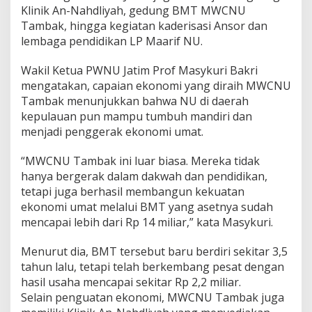
u
Klinik An-Nahdliyah, gedung BMT MWCNU
s
Tambak, hingga kegiatan kaderisasi Ansor dan
R
lembaga pendidikan LP Maarif NU.
p
1
4
Wakil Ketua PWNU Jatim Prof Masykuri Bakri
M
mengatakan, capaian ekonomi yang diraih MWCNU
i
Tambak menunjukkan bahwa NU di daerah
l
kepulauan pun mampu tumbuh mandiri dan
i
a
menjadi penggerak ekonomi umat.
r
“MWCNU Tambak ini luar biasa. Mereka tidak
hanya bergerak dalam dakwah dan pendidikan,
tetapi juga berhasil membangun kekuatan
ekonomi umat melalui BMT yang asetnya sudah
mencapai lebih dari Rp 14 miliar,” kata Masykuri.
Menurut dia, BMT tersebut baru berdiri sekitar 3,5
tahun lalu, tetapi telah berkembang pesat dengan
hasil usaha mencapai sekitar Rp 2,2 miliar.
Selain penguatan ekonomi, MWCNU Tambak juga