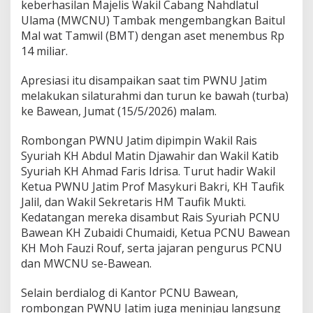
N
keberhasilan Majelis Wakil Cabang Nahdlatul
U
Ulama (MWCNU) Tambak mengembangkan Baitul
B
Mal wat Tamwil (BMT) dengan aset menembus Rp
a
14 miliar.
w
e
a
Apresiasi itu disampaikan saat tim PWNU Jatim
n
melakukan silaturahmi dan turun ke bawah (turba)
,
ke Bawean, Jumat (15/5/2026) malam.
B
M
Rombongan PWNU Jatim dipimpin Wakil Rais
T
M
Syuriah KH Abdul Matin Djawahir dan Wakil Katib
W
Syuriah KH Ahmad Faris Idrisa. Turut hadir Wakil
C
Ketua PWNU Jatim Prof Masykuri Bakri, KH Taufik
T
Jalil, dan Wakil Sekretaris HM Taufik Mukti.
a
m
Kedatangan mereka disambut Rais Syuriah PCNU
b
Bawean KH Zubaidi Chumaidi, Ketua PCNU Bawean
a
KH Moh Fauzi Rouf, serta jajaran pengurus PCNU
k
dan MWCNU se-Bawean.
T
e
m
Selain berdialog di Kantor PCNU Bawean,
b
rombongan PWNU Jatim juga meninjau langsung