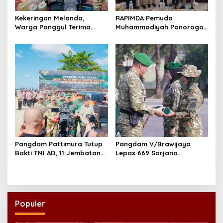
Kekeringan Melanda,
RAPIMDA Pemuda
Warga Panggul Terima
Muhammadiyah Ponorogo
8.000 Liter Air
Teguhkan Politik
Kebangsaan Berbasis
Integritas
Pangdam Pattimura Tutup
Pangdam V/Brawijaya
Bakti TNI AD, 11 Jembatan
Lepas 669 Sarjana
dan 58 Rumah Tuntas
Penggerak, Perkuat Desa
Dibangun
hingga Kampung Nelayan
Populer