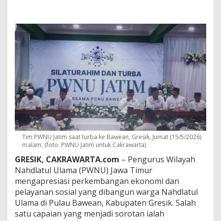
m
A
p
r
e
s
i
a
s
i
L
o
m
p
a
t
Tim PWNU Jatim saat turba ke Bawean, Gresik, Jumat (15/5/2026)
a
malam. (foto: PWNU Jatim untuk Cakrawarta)
n
GRESIK, CAKRAWARTA.com
– Pengurus Wilayah
E
k
Nahdlatul Ulama (PWNU) Jawa Timur
o
mengapresiasi perkembangan ekonomi dan
n
pelayanan sosial yang dibangun warga Nahdlatul
o
Ulama di Pulau Bawean, Kabupaten Gresik. Salah
m
satu capaian yang menjadi sorotan ialah
i