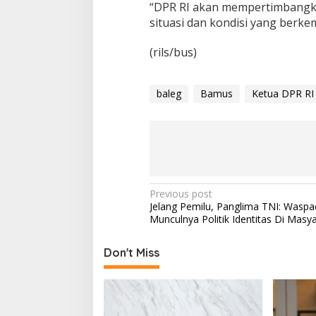
“DPR RI akan mempertimbangka
!
situasi dan kondisi yang berke
(rils/bus)
baleg
Bamus
Ketua DPR RI
P
Previous post
Jelang Pemilu, Panglima TNI: Waspa
o
Munculnya Politik Identitas Di Masya
s
t
Don't Miss
n
a
v