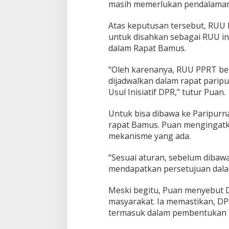
masih memerlukan pendalaman,
K
e
p
Atas keputusan tersebut, RUU
u
untuk disahkan sebagai RUU in
t
dalam Rapat Bamus.
u
s
“Oleh karenanya, RUU PPRT b
a
n
dijadwalkan dalam rapat parip
R
Usul Inisiatif DPR,” tutur Puan.
a
p
Untuk bisa dibawa ke Paripurn
a
rapat Bamus. Puan mengingatk
t
P
mekanisme yang ada.
i
m
“Sesuai aturan, sebelum dibawa
p
mendapatkan persetujuan dala
i
n
Meski begitu, Puan menyebut
a
n
masyarakat. Ia memastikan, DP
D
termasuk dalam pembentukan le
P
R