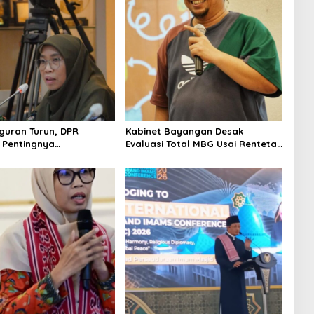
uran Turun, DPR
Kabinet Bayangan Desak
 Pentingnya
Evaluasi Total MBG Usai Rentetan
kan Pekerjaan yang
Keracunan Massal