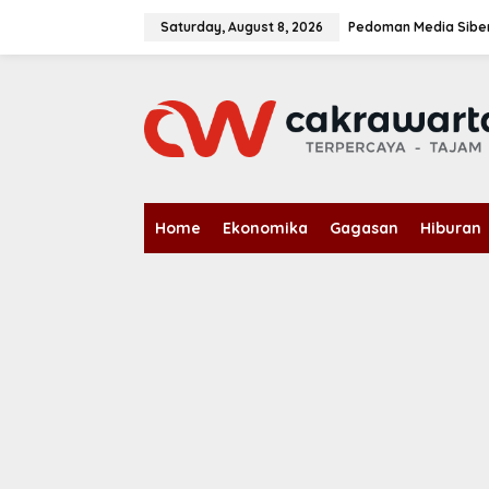
S
k
Saturday, August 8, 2026
Pedoman Media Sibe
i
p
t
o
c
o
n
t
e
n
Home
Ekonomika
Gagasan
Hiburan
t