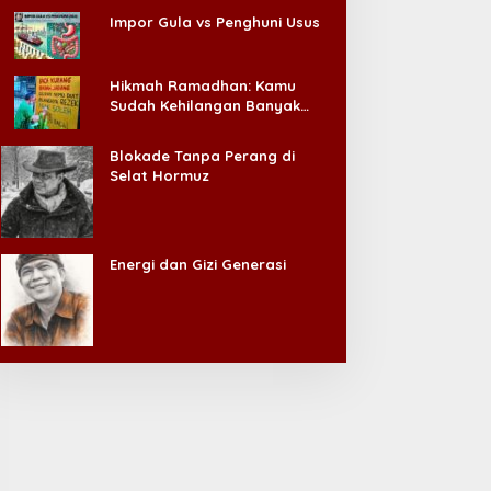
Impor Gula vs Penghuni Usus
Hikmah Ramadhan: Kamu
Sudah Kehilangan Banyak
Hal, Jangan Sampai
Kehilangan Diri Sendiri!
Blokade Tanpa Perang di
Selat Hormuz
Energi dan Gizi Generasi