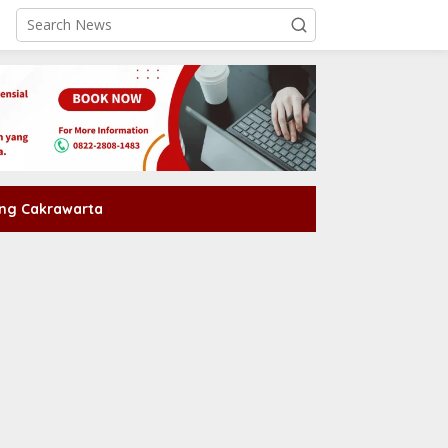
ng Cakrawarta