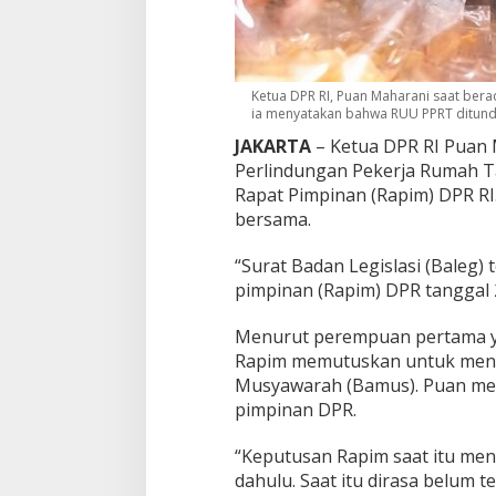
r
j
a
R
u
Ketua DPR RI, Puan Maharani saat berada
m
ia menyatakan bahwa RUU PPRT ditunda
a
JAKARTA
– Ketua DPR RI Puan
h
Perlindungan Pekerja Rumah T
T
a
Rapat Pimpinan (Rapim) DPR RI
n
bersama.
g
g
“Surat Badan Legislasi (Baleg
a
pimpinan (Rapim) DPR tanggal 2
D
i
t
Menurut perempuan pertama ya
u
Rapim memutuskan untuk men
n
Musyawarah (Bamus). Puan men
d
pimpinan DPR.
a
A
t
“Keputusan Rapim saat itu menye
a
dahulu. Saat itu dirasa belum
s