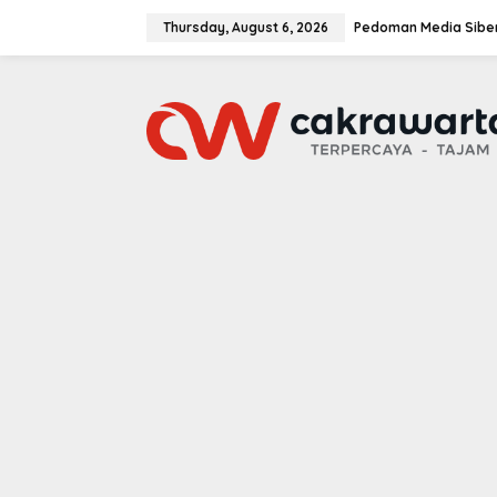
S
k
Thursday, August 6, 2026
Pedoman Media Sibe
i
p
t
o
c
o
n
t
e
n
t