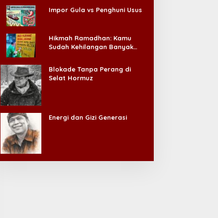
Impor Gula vs Penghuni Usus
Hikmah Ramadhan: Kamu
Sudah Kehilangan Banyak
Hal, Jangan Sampai
Kehilangan Diri Sendiri!
Blokade Tanpa Perang di
Selat Hormuz
Energi dan Gizi Generasi