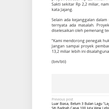
Sakti sekitar Rp 2,2 miliar, 
kata Jajang.
Selain ada kejanggalan dalam 
ternyata ada masalah. Proy
diselesaikan oleh pemenang te
“Kami mendorong penegak huk
Jangan sampai proyek pemba
13,2 miliar lebih ini disalahgun
(bm/bti)
P
Previous post
Luar Biasa, Belum 3 Bulan Lagu “Lag
o
Siti Badriah Capai 100 Juta View Leb