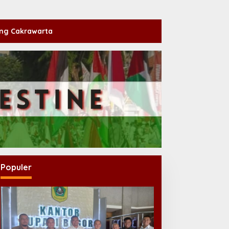
ng Cakrawarta
Populer