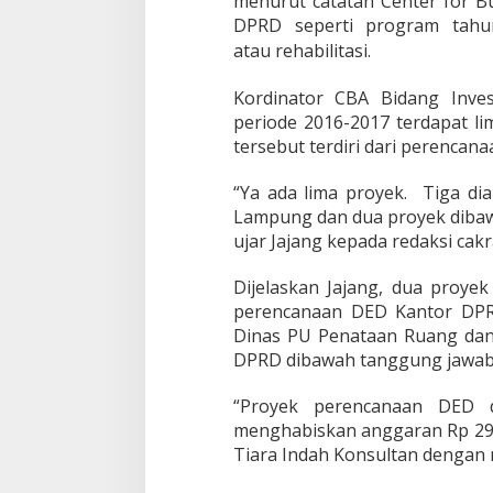
menurut catatan Center for Bu
1
DPRD seperti program tahu
3
atau
rehabilitasi.
,
2
M
Kordinator CBA Bidang Inve
T
periode 2016-2017 terdapat l
e
tersebut terdiri dari perencana
r
i
n
“Ya ada lima proyek. Tiga d
d
Lampung dan dua proyek dibaw
i
ujar Jajang kepada redaksi cakr
k
a
Dijelaskan Jajang, dua proye
s
i
perencanaan DED Kantor DPR
B
Dinas PU Penataan Ruang da
e
DPRD dibawah tanggung jawab
r
m
“Proyek perencanaan DED 
a
s
menghabiskan anggaran Rp 296
a
Tiara Indah Konsultan dengan n
l
a