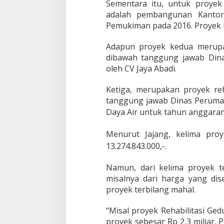
Sementara itu, untuk proye
h
adalah pembangunan Kantor
Pemukiman pada 2016. Proyek 
Adapun proyek kedua merup
dibawah tanggung jawab Din
oleh CV Jaya Abadi.
Ketiga, merupakan proyek re
tanggung jawab Dinas Perum
Daya Air untuk tahun anggaran
Menurut Jajang, kelima pro
13.274.843.000,-.
Namun, dari kelima proyek te
misalnya dari harga yang di
proyek terbilang mahal.
“Misal proyek Rehabilitasi G
proyek sebesar Rp 2,3 miliar.