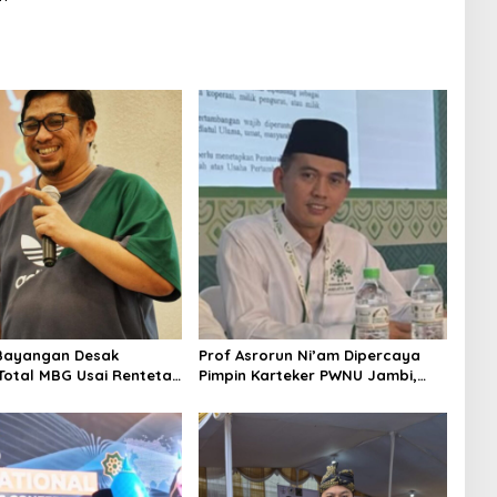
Bayangan Desak
Prof Asrorun Ni’am Dipercaya
 Total MBG Usai Rentetan
Pimpin Karteker PWNU Jambi,
an Massal
Dinilai Simbol Regenerasi
Kepemimpinan NU