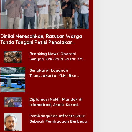
Dinilai Meresahkan, Ratusan Warga
Tanda Tangani Petisi Penolakan
Tempat Hiburan Malam di CitraLand
Breaking News! Operasi
Senyap KPK-Polri Sasar 271
Pabrik di Madura dan Akan
Ada ‘Badai Pemeriksaan’
Sengkarut Layanan
TransJakarta, YLKI: Biar
Cepat, Adakan Forum Dialog
Konsumen!
Diplomasi Nuklir Mandek di
Islamabad, Analis Soroti
Standar Ganda Washington
Pembangunan Infrastruktur:
Sebuah Pembacaan Berbeda