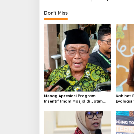
s
t
Don't Miss
n
a
v
i
g
a
t
i
o
Menag Apresiasi Program
Kabinet 
n
Insentif Imam Masjid di Jatim,
Evaluasi
DMI Dorong Jadi Model Nasional
Keracun