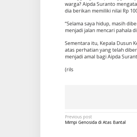
warga? Aipda Suranto mengata
dia berikan memiliki nilai Rp 10
“Selama saya hidup, masih dib
menjadi jalan mencari pahala di
Sementara itu, Kepala Dusun K
atas perhatian yang telah di
menjadi amal bagi Aipda Surant
(rils
P
Previous post
Mimpi Genosida di Atas Bantal
o
s