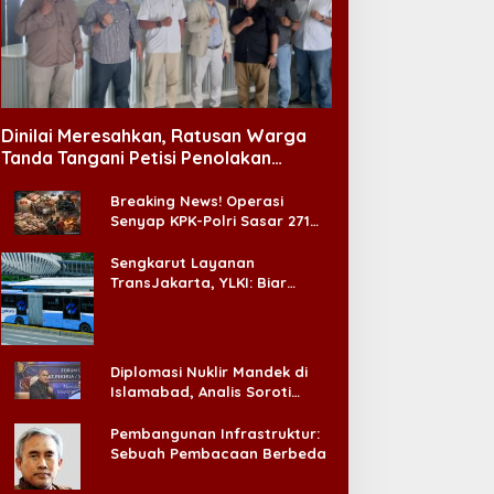
Dinilai Meresahkan, Ratusan Warga
Tanda Tangani Petisi Penolakan
Tempat Hiburan Malam di CitraLand
Breaking News! Operasi
Senyap KPK-Polri Sasar 271
Pabrik di Madura dan Akan
Ada ‘Badai Pemeriksaan’
Sengkarut Layanan
TransJakarta, YLKI: Biar
Cepat, Adakan Forum Dialog
Konsumen!
Diplomasi Nuklir Mandek di
Islamabad, Analis Soroti
Standar Ganda Washington
Pembangunan Infrastruktur:
Sebuah Pembacaan Berbeda