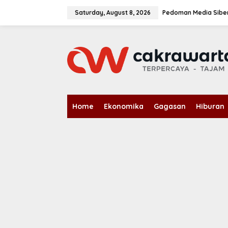
S
k
Saturday, August 8, 2026
Pedoman Media Sibe
i
p
t
o
c
o
n
t
e
n
Home
Ekonomika
Gagasan
Hiburan
t