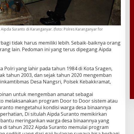
ipda Suranto di Karanganyar. (foto: Polres Karanganyar for
bagi tidak harus memiliki lebih. Sebaik-baiknya orang
rang lain. Pedoman ini yang terus dipegang Aipda
 Polri yang lahir pada tahun 1984 di Kota Sragen,
sejak tahun 2003, dan sejak tahun 2020 mengemban
nkamtibmas Desa Nangsri, Polsek Kebakkramat,
mpinan untuk mengemban amanat sebagai
o melaksanakan program Door to Door sistem atau
ranto mengetahui kondisi warga desa binaannya
rhatian, Di situlah Aipda Suranto memikirkan
bantu meringankan warga desa binaannya yang
a di tahun 2022 Aipda Suranto memulai program
n sedikit uang dari gaji bulanan supaya bisa berbagi