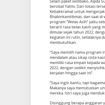
Selain paket sembako, Aipda Su
berobat Yatmi, Dari lokasi ter
Kebakkramat untuk mengerjaka
Bhabinkamtibmas, dan saat di 
program “Welas Asih” yaitu seb
berarti rasa belas kasih yang 
dimulai sejak tahun 2022, den
kegiatan ini rutin, setidaknya
membutuhkan.
”Saya memilih nama program ini
mendalam atau sikap cinta ka
memiliki rasa empati kepada wa
2022, dengan sedikit menyisihk
berjalan hingga saat ini”.
”Saya ingin bantu, tapi bagaim
Makanya saya memutuskan untu
mereka. Istri saya juga mendu
Disinggung berapa anggaran y