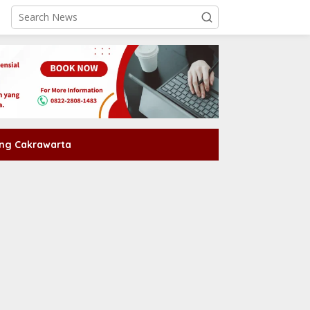
ng Cakrawarta