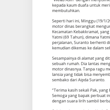
g
kepada kaum duafa untuk mer
a
membutuhkan.
n
y
a
Seperti hari ini, Minggu (19/1
r
motor dinas berangkat mengunj
y
Kecamatan Kebakkramat, yang d
a
Yatmi (69 Tahun), dimana Yatmi
n
perjalanan, Suranto berhenti 
g
T
kemudian dikemas ke dalam seb
a
k
Sesampainya di alamat yang di
K
sebuah rumah. Dia lantas meng
e
motor dinasnya. Tanpa ragu m
n
a
lansia yang tidak bisa menyem
l
sembako dari Aipda Suranto.
P
a
“Terima kasih sekali Pak, yang
m
Semoga yang bapak perbuat ini
r
i
dengan suara lirih sambil berba
h