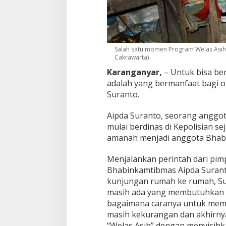
i
s
a
h
C
i
Salah satu momen Program Welas Asih A
Cakrawarta)
n
t
Karanganyar,
– Untuk bisa ber
a
adalah yang bermanfaat bagi o
K
Suranto.
a
s
i
Aipda Suranto, seorang anggota
h
mulai berdinas di Kepolisian 
P
amanah menjadi anggota Bhabi
o
l
Menjalankan perintah dari pi
i
s
Bhabinkamtibmas Aipda Surant
i
kunjungan rumah ke rumah, Su
K
masih ada yang membutuhkan pe
a
bagaimana caranya untuk mem
r
a
masih kekurangan dan akhirny
n
“Welas Asih” dengan menyisihka