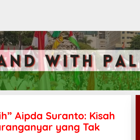
h” Aipda Suranto: Kisah
 Karanganyar yang Tak