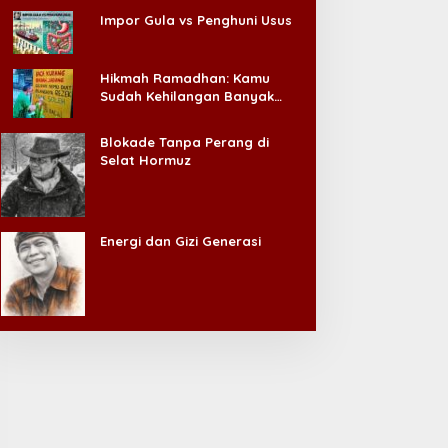
Impor Gula vs Penghuni Usus
Hikmah Ramadhan: Kamu
Sudah Kehilangan Banyak
Hal, Jangan Sampai
Kehilangan Diri Sendiri!
Blokade Tanpa Perang di
Selat Hormuz
Energi dan Gizi Generasi