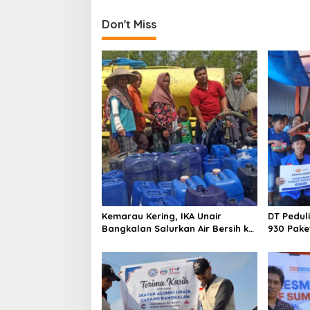
t
Don't Miss
n
a
v
i
g
a
t
i
o
n
Kemarau Kering, IKA Unair
DT Pedul
Bangkalan Salurkan Air Bersih ke
930 Pake
Dua Desa
Kebakara