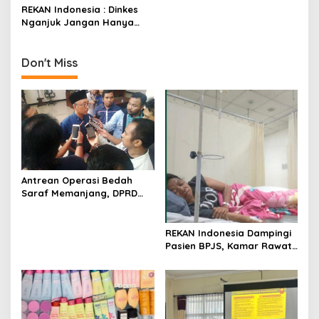
a
REKAN Indonesia : Dinkes
v
Nganjuk Jangan Hanya
Fokus Fogging Atasi
i
Demam Berdarah!
g
Don't Miss
a
t
i
o
n
Antrean Operasi Bedah
Saraf Memanjang, DPRD
Jatim Minta Layanan RSUD
Dr. Soetomo Dievaluasi
REKAN Indonesia Dampingi
Pasien BPJS, Kamar Rawat
Inap Akhirnya Tersedia