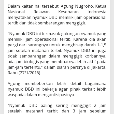
a
i
Dalam kaitan hal tersebut, Agung Nugroho, Ketua
T
Nasional Relawan Kesehatan Indonesia
i
menyatakan nyamuk DBD memiliki jam operasional
d
tertib dan tidak sembarangan menggigit.
a
k
E
“Nyamuk DBD ini termasuk golongan nyamuk yang
f
memiliki jam operasional tertib. Karena dia akan
e
pergi dari sarangnya untuk menghisap darah 1-1,5
k
jam setelah matahari terbit. Nyamuk DBD ini juga
t
tidak sembarangan dalam menggigit korbannya,
i
f
ada jam biologis yang membuatnya lebih aktif pada
jam-jam tertentu,” dalam siaran persnya di Jakarta,
Rabu (27/1/2016).
Agung membeberkan lebih detail bagaimana
nyamuk DBD ini bekerja agar pihak terkait lebih
waspada dalam mengantisipasinya.
“Nyamuk DBD paling sering menggigit 2 jam
setelah matahari terbit dan 3 jam sebelum