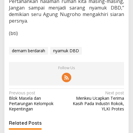
Pertahankan halaman rumah kita masing-masing,
Jangan sampai menjadi sarang nyamuk DBD,”
demikian seru Agung Nugroho mengakhiri siaran
persnya.
(bti)
demam berdarah
nyamuk DBD
Follow Us
P
Previous post
Next post
Blok Masela dan
Menkeu Ucapkan Terima
o
Pertarungan Kelompok
Kasih Pada Industri Rokok,
s
Kepentingan
YLKI Protes
t
Related Posts
n