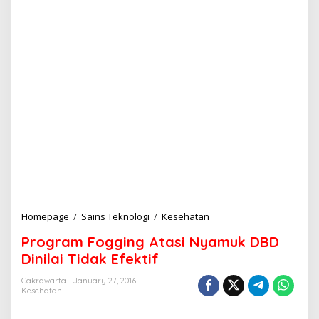
Homepage
/
Sains Teknologi
/
Kesehatan
P
r
Program Fogging Atasi Nyamuk DBD
o
g
Dinilai Tidak Efektif
r
a
Cakrawarta
January 27, 2016
Kesehatan
m
F