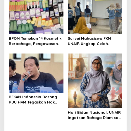
BPOM Temukan 14 Kosmetik
Survei Mahasiswa FKM
Berbahaya, Pengawasan
UNAIR Ungkap Celah
Penjualan Daring Didesak
Pencegahan DBD di
Diperketat
Permukiman Surabaya
REKAN Indonesia Dorong
RUU HAM Tegaskan Hak
atas Kesehatan
Hari Bidan Nasional, UNAIR
Ingatkan Bahaya Diam soal
Kesehatan Reproduksi
Remaja