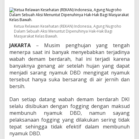
o
g
g
i
n
Ketua Relawan Kesehatan (REKAN) Indonesia, Agung Nugroho
g
Dalam Sebuah Aksi Menuntut Dipenuhinya Hak-Hak Bagi
A
Masyarakat Kelas Bawah.
t
JAKARTA
– Musim penghujan yang tengah
a
s
menerpa saat ini banyak menyebabkan terjadinya
i
wabah demam berdarah, hal ini terjadi karena
N
banyaknya genang air setelah hujan yang dapat
y
menjadi sarang nyamuk DBD mengingat nyamuk
a
m
tersebut hanya suka bersarang di air jernih dan
u
bersih.
k
D
Dan setiap datang wabah demam berdarah DKI
B
selalu disibukan dengan fogging dengan maksud
D
D
membunuh nyamuk DBD, namun sayang
i
pelaksanaan fogging yang dilakukan sering tidak
n
tepat sehingga tidak efektif dalam membunuh
i
nyamuk DBD.
l