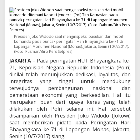
J
o
k
o
w
i
:
Presiden Joko Widodo saat menginspeksi pasukan dari mobil
K
komando pada puncak peringatan Hari Bhayangkara ke-71 di
e
Lapangan Monumen Nasional (Monas), Jakarta, Senin (10/7/2017).
p
(Foto: Rusman/Biro Pers Setpres)
e
JAKARTA
– Pada peringatan HUT Bhayangkara ke-
r
71, Kepolisian Negara Republik Indonesia (Polri)
c
a
dinilai telah menunjukkan dedikasi, loyalitas, dan
y
integritas yang tinggi untuk mendukung
a
terwujudnya pembangunan nasional dan
a
pemerataan ekonomi yang berkeadilan. Hal itu
n
merupakan buah dari upaya keras yang telah
P
u
dilakukan oleh Polri selama ini. Hal tersebut
b
disampaikan oleh Presiden Joko Widodo (Jokowi)
l
saat memberikan pidato pada Peringatan Hari
i
Bhayangkara ke-71 di Lapangan Monas, Jakarta,
k
P
Senin (10/7/2017) siang.