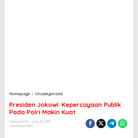
Homepage
/
Uncategorized
P
r
Presiden Jokowi: Kepercayaan Publik
e
s
Pada Polri Makin Kuat
i
d
Cakrawarta
July 10, 2017
Uncategorized
e
n