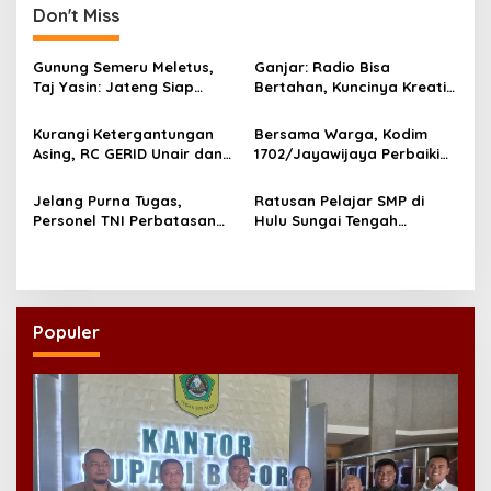
t
Don't Miss
n
a
Gunung Semeru Meletus,
Ganjar: Radio Bisa
v
Taj Yasin: Jateng Siap
Bertahan, Kuncinya Kreatif
Bantu Jatim!
dan Inovatif!
i
Kurangi Ketergantungan
Bersama Warga, Kodim
g
Asing, RC GERID Unair dan
1702/Jayawijaya Perbaiki
Laboratorium Hepatika
Jembatan Sahayu Yalimo
a
NTB Kerjasama
Pasca Dirusak
Jelang Purna Tugas,
Ratusan Pelajar SMP di
t
Kembangkan Rapid Test
Personel TNI Perbatasan
Hulu Sungai Tengah
Mandiri
i
RI-Timor Leste Jalani Swab
Mendapat Vaksin Sinovac
Antigen
o
n
Populer