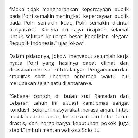
a
d
“Maka tidak mengherankan kepercayaan publik
a
pada Polri semakin meningkat, kepercayaan publik
P
pada Polri semakin kuat, Polri semakin dicintai
o
l
masyarakat. Karena itu saya ucapkan selamat
r
untuk seluruh keluarga besar Kepolisian Negara
i
Republik Indonesia,” ujar Jokowi.
M
a
Dalam pidatonya, Jokowi menyebut sejumlah kerja
k
i
nyata Polri yang hasilnya dapat dilihat dan
n
dirasakan oleh seluruh kalangan. Pengamanan dan
K
stabilitas saat Lebaran beberapa waktu lalu
u
merupakan salah satu di antaranya.
a
t
“Sebagai contoh, di bulan suci Ramadan dan
Lebaran tahun ini, situasi kamtibmas sangat
kondusif. Seluruh masyarakat merasa aman, lintas
mudik lebaran lancar, kecelakaan lalu lintas turun
drastis, dan harga-harga kebutuhan pokok juga
stabil,” imbuh mantan walikota Solo itu.