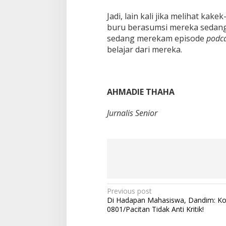
Jadi, lain kali jika melihat ka
buru berasumsi mereka sedang 
sedang merekam episode
podc
belajar dari mereka.
AHMADIE THAHA
Jurnalis Senior
P
Previous post
Di Hadapan Mahasiswa, Dandim: K
o
0801/Pacitan Tidak Anti Kritik!
s