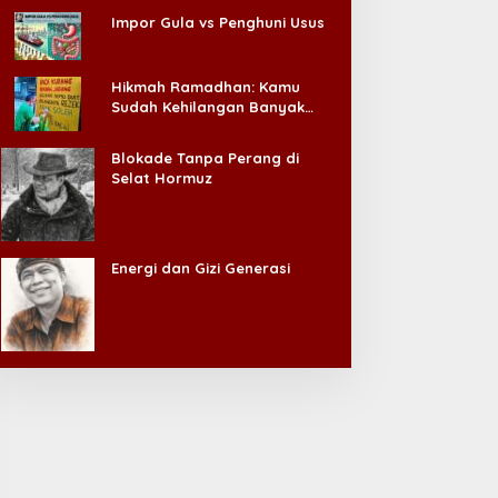
Impor Gula vs Penghuni Usus
Hikmah Ramadhan: Kamu
Sudah Kehilangan Banyak
Hal, Jangan Sampai
Kehilangan Diri Sendiri!
Blokade Tanpa Perang di
Selat Hormuz
Energi dan Gizi Generasi