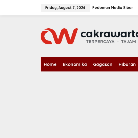
S
k
Friday, August 7, 2026
Pedoman Media Siber
i
p
t
o
c
o
n
t
e
n
Home
Ekonomika
Gagasan
Hiburan
t