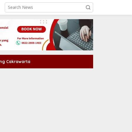
ng Cakrawarta