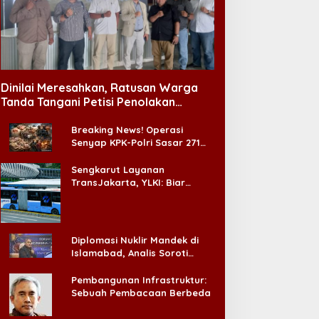
Dinilai Meresahkan, Ratusan Warga
Tanda Tangani Petisi Penolakan
Tempat Hiburan Malam di CitraLand
Breaking News! Operasi
Senyap KPK-Polri Sasar 271
Pabrik di Madura dan Akan
Ada ‘Badai Pemeriksaan’
Sengkarut Layanan
TransJakarta, YLKI: Biar
Cepat, Adakan Forum Dialog
Konsumen!
Diplomasi Nuklir Mandek di
Islamabad, Analis Soroti
Standar Ganda Washington
Pembangunan Infrastruktur:
Sebuah Pembacaan Berbeda