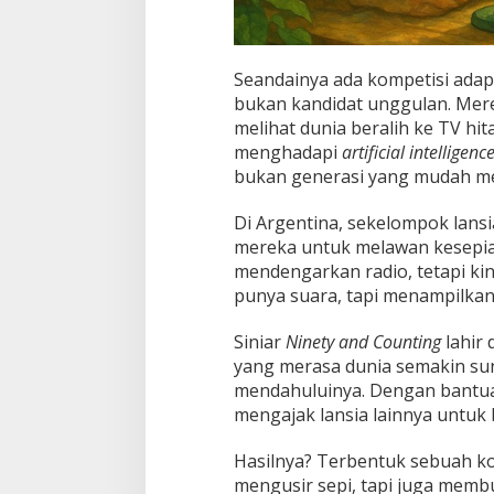
Seandainya ada kompetisi adapt
bukan kandidat unggulan. Mer
melihat dunia beralih ke TV hi
menghadapi
artificial intelligenc
bukan generasi yang mudah m
Di Argentina, sekelompok lans
mereka untuk melawan kesepi
mendengarkan radio, tetapi kin
punya suara, tapi menampilkan
Siniar
Ninety and Counting
lahir 
yang merasa dunia semakin sun
mendahuluinya. Dengan bantuan
mengajak lansia lainnya untuk
Hasilnya? Terbentuk sebuah ko
mengusir sepi, tapi juga membu