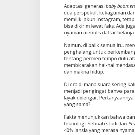
Adaptasi generasi
baby boomer
dua perspektif: kekaguman da
memiliki akun Instagram, teta
bisa dikirim lewat faks. Ada ju
nyaman menulis daftar belanja 
Namun, di balik semua itu, me
penghalang untuk berkemban
tentang permen tempo dulu ata
membicarakan hal-hal mendasar
dan makna hidup.
Di era di mana suara sering ka
menjadi pengingat bahwa para l
layak didengar. Pertanyaannya
yang sama?
Fakta menunjukkan bahwa bany
teknologi. Sebuah studi dari
Pe
40% lansia yang merasa nyaman