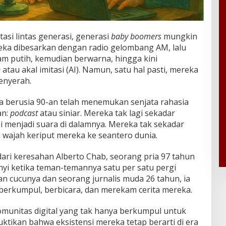
asi lintas generasi, generasi
baby boomers
mungkin
eka dibesarkan dengan radio gelombang AM, lalu
tam putih, kemudian berwarna, hingga kini
e
atau akal imitasi (AI). Namun, satu hal pasti, mereka
enyerah.
ia berusia 90-an telah menemukan senjata rahasia
an:
podcast
atau siniar. Mereka tak lagi sekadar
i menjadi suara di dalamnya. Mereka tak sekadar
 wajah keriput mereka ke seantero dunia.
dari keresahan Alberto Chab, seorang pria 97 tahun
yi ketika teman-temannya satu per satu pergi
 cucunya dan seorang jurnalis muda 26 tahun, ia
 berkumpul, berbicara, dan merekam cerita mereka.
munitas digital yang tak hanya berkumpul untuk
ktikan bahwa eksistensi mereka tetap berarti di era