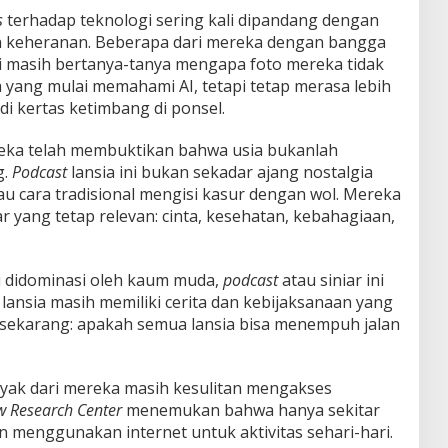
s
terhadap teknologi sering kali dipandang dengan
n keheranan. Beberapa dari mereka dengan bangga
pi masih bertanya-tanya mengapa foto mereka tidak
ga yang mulai memahami AI, tetapi tetap merasa lebih
di kertas ketimbang di ponsel.
reka telah membuktikan bahwa usia bukanlah
g.
Podcast
lansia ini bukan sekadar ajang nostalgia
u cara tradisional mengisi kasur dengan wol. Mereka
 yang tetap relevan: cinta, kesehatan, kebahagiaan,
li didominasi oleh kaum muda,
podcast
atau siniar ini
ansia masih memiliki cerita dan kebijaksanaan yang
 sekarang: apakah semua lansia bisa menempuh jalan
ak dari mereka masih kesulitan mengakses
w Research Center
menemukan bahwa hanya sekitar
 menggunakan internet untuk aktivitas sehari-hari.