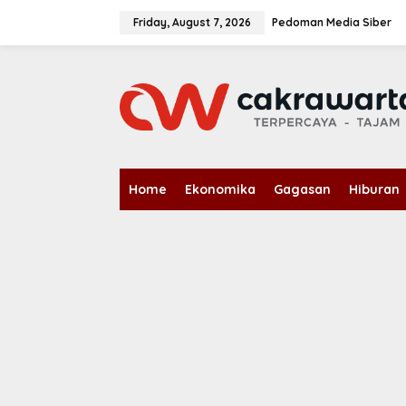
S
k
Friday, August 7, 2026
Pedoman Media Siber
i
p
t
o
c
o
n
t
e
n
Home
Ekonomika
Gagasan
Hiburan
t