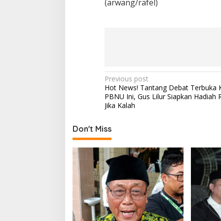
(arwang/rafel)
P
Previous post
Hot News! Tantang Debat Terbuka 
o
PBNU Ini, Gus Lilur Siapkan Hadiah 
s
Jika Kalah
t
Don't Miss
n
a
v
i
g
a
t