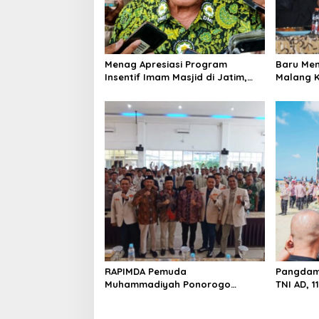
i
o
n
Menag Apresiasi Program
Baru Men
Insentif Imam Masjid di Jatim,
Malang K
DMI Dorong Jadi Model Nasional
Warga L
RAPIMDA Pemuda
Pangdam 
Muhammadiyah Ponorogo
TNI AD, 
Teguhkan Politik Kebangsaan
Rumah T
Berbasis Integritas