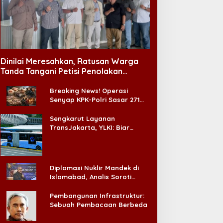
Dinilai Meresahkan, Ratusan Warga
Tanda Tangani Petisi Penolakan
Tempat Hiburan Malam di CitraLand
Breaking News! Operasi
Senyap KPK-Polri Sasar 271
Pabrik di Madura dan Akan
Ada ‘Badai Pemeriksaan’
Sengkarut Layanan
TransJakarta, YLKI: Biar
Cepat, Adakan Forum Dialog
Konsumen!
Diplomasi Nuklir Mandek di
Islamabad, Analis Soroti
Standar Ganda Washington
Pembangunan Infrastruktur:
Sebuah Pembacaan Berbeda