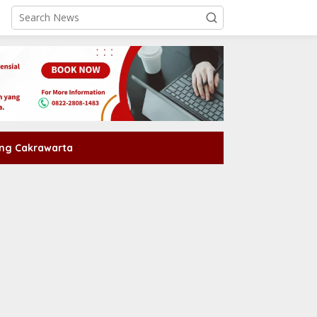
ng Cakrawarta