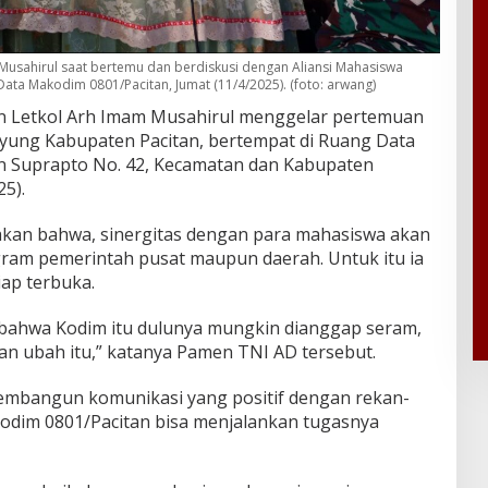
Musahirul saat bertemu dan berdiskusi dengan Aliansi Mahasiswa
ata Makodim 0801/Pacitan, Jumat (11/4/2025). (foto: arwang)
n Letkol Arh Imam Musahirul menggelar pertemuan
yung Kabupaten Pacitan, bertempat di Ruang Data
jen Suprapto No. 42, Kecamatan dan Kabupaten
25).
an bahwa, sinergitas dengan para mahasiswa akan
am pemerintah pusat maupun daerah. Untuk itu ia
ap terbuka.
bahwa Kodim itu dulunya mungkin dianggap seram,
 akan ubah itu,” katanya Pamen TNI AD tersebut.
p membangun komunikasi yang positif dengan rekan-
odim 0801/Pacitan bisa menjalankan tugasnya