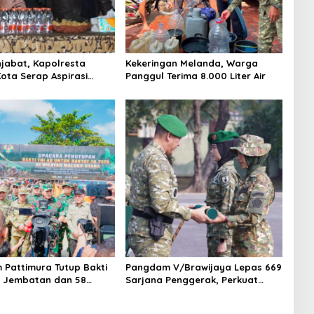
jabat, Kapolresta
Kekeringan Melanda, Warga
ota Serap Aspirasi
Panggul Terima 8.000 Liter Air
ewat Dialog Kamtibmas
Pattimura Tutup Bakti
Pangdam V/Brawijaya Lepas 669
11 Jembatan dan 58
Sarjana Penggerak, Perkuat
untas Dibangun
Desa hingga Kampung Nelayan