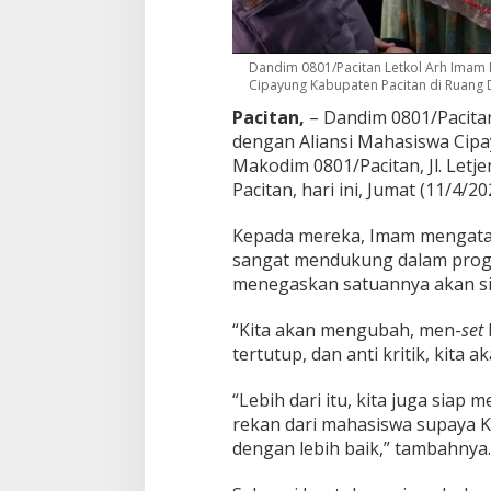
8
0
1
/
Dandim 0801/Pacitan Letkol Arh Imam 
Cipayung Kabupaten Pacitan di Ruang D
P
a
Pacitan,
– Dandim 0801/Pacita
c
dengan Aliansi Mahasiswa Cipa
i
Makodim 0801/Pacitan, Jl. Let
t
a
Pacitan, hari ini, Jumat (11/4/20
n
T
Kepada mereka, Imam mengatak
i
sangat mendukung dalam progr
d
menegaskan satuannya akan si
a
k
A
“Kita akan mengubah, men-
set
n
tertutup, dan anti kritik, kita
t
i
“Lebih dari itu, kita juga sia
K
rekan dari mahasiswa supaya K
r
i
dengan lebih baik,” tambahnya.
t
i