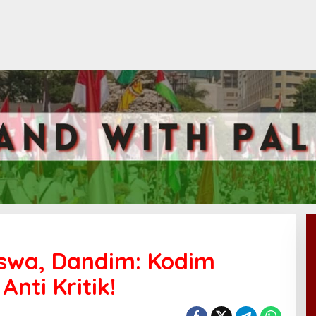
swa, Dandim: Kodim
nti Kritik!