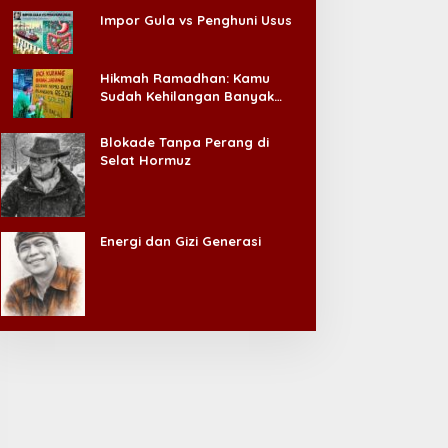
Impor Gula vs Penghuni Usus
Hikmah Ramadhan: Kamu
Sudah Kehilangan Banyak
Hal, Jangan Sampai
Kehilangan Diri Sendiri!
Blokade Tanpa Perang di
Selat Hormuz
Energi dan Gizi Generasi