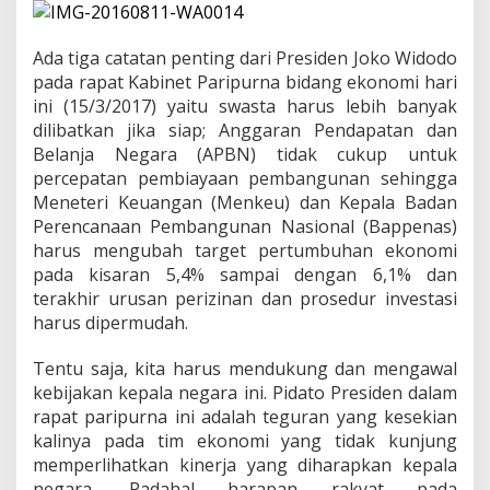
n
S
i
Ada tiga catatan penting dari Presiden Joko Widodo
n
e
pada rapat Kabinet Paripurna bidang ekonomi hari
r
ini (15/3/2017) yaitu swasta harus lebih banyak
g
dilibatkan jika siap; Anggaran Pendapatan dan
i
Belanja Negara (APBN) tidak cukup untuk
P
percepatan pembiayaan pembangunan sehingga
e
r
Meneteri Keuangan (Menkeu) dan Kepala Badan
t
Perencanaan Pembangunan Nasional (Bappenas)
u
harus mengubah target pertumbuhan ekonomi
m
pada kisaran 5,4% sampai dengan 6,1% dan
b
u
terakhir urusan perizinan dan prosedur investasi
h
harus dipermudah.
a
n
Tentu saja, kita harus mendukung dan mengawal
kebijakan kepala negara ini. Pidato Presiden dalam
rapat paripurna ini adalah teguran yang kesekian
kalinya pada tim ekonomi yang tidak kunjung
memperlihatkan kinerja yang diharapkan kepala
negara. Padahal harapan rakyat pada