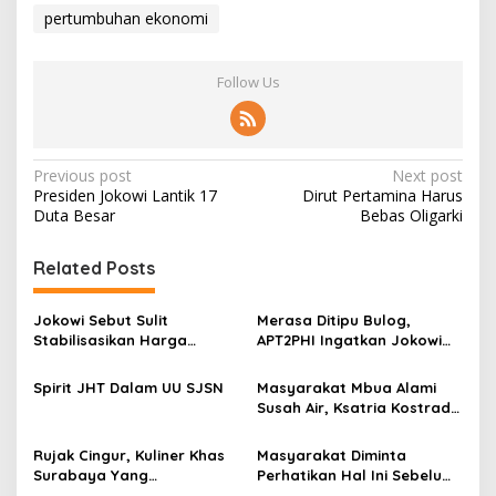
pertumbuhan ekonomi
Follow Us
P
Previous post
Next post
Presiden Jokowi Lantik 17
Dirut Pertamina Harus
o
Duta Besar
Bebas Oligarki
s
t
Related Posts
n
Jokowi Sebut Sulit
Merasa Ditipu Bulog,
a
Stabilisasikan Harga
APT2PHI Ingatkan Jokowi
v
Gabah, APT2PHI: Tidak Sulit,
Akan Gagalnya Stabilisasi
Asal Ada Kemauan Serius!
Harga Beras Nasional
Spirit JHT Dalam UU SJSN
Masyarakat Mbua Alami
i
Susah Air, Ksatria Kostrad
g
Bilang: “Sumber Air Su
Dekat!”
a
Rujak Cingur, Kuliner Khas
Masyarakat Diminta
Surabaya Yang
Perhatikan Hal Ini Sebelum
t
Menggugah Selera
Membeli Obat