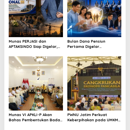
Munas PERJASI dan
Bulan Dana Pensiun
APTAKSINDO Siap Digelar,
Pertama Digelar
Bahas Regenerasi hingga
September, Industri
Revisi AD/ART
Perkuat Ekosistem Pensiun
Berkelanjutan
Munas VI APKLI-P Akan
PWNU Jatim Perkuat
Bahas Pembentukan Badan
Keberpihakan pada UMKM
Perekonomian UMKM RI,
Lewat Ekonomi Pancasila