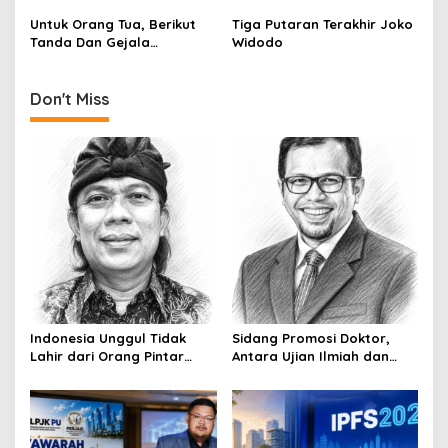
i
Untuk Orang Tua, Berikut
Tiga Putaran Terakhir Joko
Tanda Dan Gejala
Widodo
o
Gangguan Ginjal Akut Pada
n
Anak
Don't Miss
Indonesia Unggul Tidak
Sidang Promosi Doktor,
Lahir dari Orang Pintar
Antara Ujian Ilmiah dan
Saja
Pesta Prestise