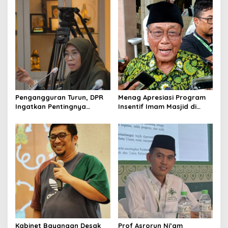
Pengangguran Turun, DPR
Menag Apresiasi Program
Ingatkan Pentingnya
Insentif Imam Masjid di
Menciptakan Pekerjaan
Jatim, DMI Dorong Jadi
yang Layak
Model Nasional
Kabinet Bayangan Desak
Prof Asrorun Ni’am