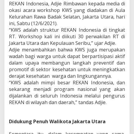
n
REKAN Indonesia, Adjie Rimbawan kepada media di
,
okasi acara workshop KWS yang diadakan di Aula
R
Kelurahan Rawa Badak Selatan, Jakarta Utara, hari
E
K
ini, Sabtu (12/6/2021).
A
“KWS adalah struktur REKAN Indonesia di tingkat
N
RT. Workshop kali ini diikuti 30 perwakilan RT di
I
Jakarta Utara dan Kepulauan Seribu,” ujar Adjie.
n
Adjie menambahkan bahwa KWS juga merupakan
d
o
wadah bagi warga untuk dapat berpartisipasi aktif
n
dalam upaya membangun langkah preventif dan
e
promotif di sektor kesehatan untuk meningkatkan
s
derajat kesehatan warga dan lingkungannya.
i
a
“KWS adalah mimpi besar REKAN Indonesia, dan
G
sekarang menjadi program nasional yang akan
a
dijalankan di seluruh Indonesia melalui pengurus
g
REKAN di wilayah dan daerah,” tandas Adjie.
a
s
K
W
Didukung Penuh Walikota Jakarta Utara
S