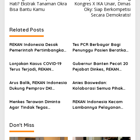
o
Hati? Ekstrak Tanaman Okra
Kongres X IKA Unair, Dimas
s
Bisa Bantu Kamu
Oky: Siap Berkompetisi
Secara Demokratis!
t
n
Related Posts
a
v
REKAN Indonesia Desak
Tes PCR Berbayar Bagi
Pemerintah Pertimbangkan
Penunggu Pasien Beratkan
i
Ulang Rencana Vaccinated
Warga, Kemenkes Diminta
g
Travel Lane Bagi WNA
Cabut Aturan Tersebut
Lonjakan Kasus COVID-19
Gubernur Banten Pecat 20
Terus Terjadi, REKAN
Pejabat Dinkes, REKAN
a
Indonesia: Masyarakat Ayo
Indonesia: Kami Dukung!
t
Disiplin Terapkan Prokes!
Arus Balik, REKAN Indonesia
Anies Baswedan:
i
Dukung Pemprov DKI
Kolaborasi Semua Pihak
Lakukan Tes PCR Gratis
Kunci Turunkan Kasus
o
Covid-19
Menkes Terawan Diminta
REKAN Indonesia Kecam
n
Agar Tindak Tegas
Lambannya Pelayanan
Peredaran Herbal Yang
Untuk Penyintas Gagal
Klaim Bisa Sembuhkan
Ginjal
Covid19
Don't Miss