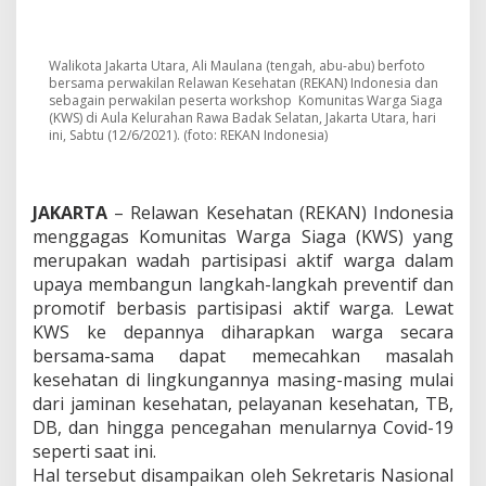
W
a
r
g
Walikota Jakarta Utara, Ali Maulana (tengah, abu-abu) berfoto
a
bersama perwakilan Relawan Kesehatan (REKAN) Indonesia dan
A
sebagain perwakilan peserta workshop Komunitas Warga Siaga
t
(KWS) di Aula Kelurahan Rawa Badak Selatan, Jakarta Utara, hari
ini, Sabtu (12/6/2021). (foto: REKAN Indonesia)
a
s
i
M
JAKARTA
– Relawan Kesehatan (REKAN) Indonesia
a
menggagas Komunitas Warga Siaga (KWS) yang
s
a
merupakan wadah partisipasi aktif warga dalam
l
upaya membangun langkah-langkah preventif dan
a
promotif berbasis partisipasi aktif warga. Lewat
h
KWS ke depannya diharapkan warga secara
K
e
bersama-sama dapat memecahkan masalah
s
kesehatan di lingkungannya masing-masing mulai
e
dari jaminan kesehatan, pelayanan kesehatan, TB,
h
DB, dan hingga pencegahan menularnya Covid-19
a
seperti saat ini.
t
a
Hal tersebut disampaikan oleh Sekretaris Nasional