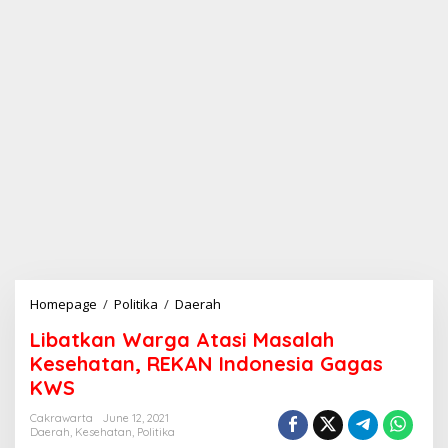
Homepage
/
Politika
/
Daerah
L
i
Libatkan Warga Atasi Masalah
b
a
Kesehatan, REKAN Indonesia Gagas
t
KWS
k
a
Cakrawarta
June 12, 2021
n
Daerah
,
Kesehatan
,
Politika