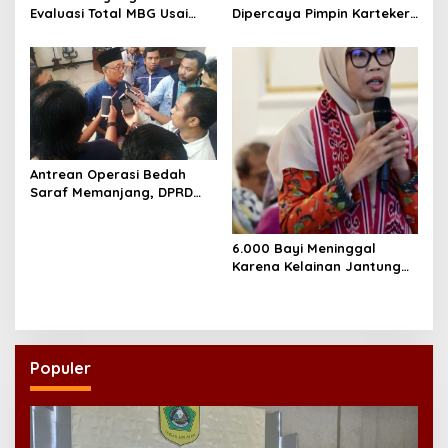
Evaluasi Total MBG Usai
Dipercaya Pimpin Karteker
Rentetan Keracunan
PWNU Jambi, Dinilai Simbol
Massal
Regenerasi Kepemimpinan
NU
Antrean Operasi Bedah
Saraf Memanjang, DPRD
Jatim Minta Layanan RSUD
Dr. Soetomo Dievaluasi
6.000 Bayi Meninggal
Karena Kelainan Jantung
Bawaan, DPR Desak
Pemerataan Operasi
Jantung Anak
Populer