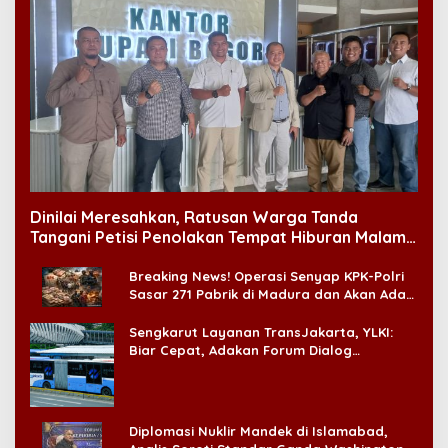
Dinilai Meresahkan, Ratusan Warga Tanda
Tangani Petisi Penolakan Tempat Hiburan Malam
di CitraLand
Breaking News! Operasi Senyap KPK-Polri
Sasar 271 Pabrik di Madura dan Akan Ada
‘Badai Pemeriksaan’
Sengkarut Layanan TransJakarta, YLKI:
Biar Cepat, Adakan Forum Dialog
Konsumen!
Diplomasi Nuklir Mandek di Islamabad,