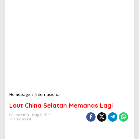
Homepage
/
Internasional
L
a
Laut China Selatan Memanas Lagi
u
t
Cakrawarta
May 2, 2015
C
Internasional
h
i
n