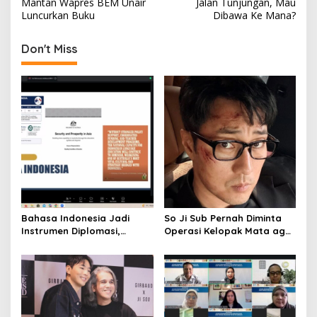
Mantan Wapres BEM Unair
Jalan Tunjungan, Mau
o
Luncurkan Buku
Dibawa Ke Mana?
s
t
Don't Miss
n
a
v
i
g
a
t
i
Bahasa Indonesia Jadi
So Ji Sub Pernah Diminta
o
Instrumen Diplomasi,
Operasi Kelopak Mata agar
Atdikbud Perluas Jejak
Bisa Jadi Aktor, Kini Justru
n
Budaya di Australia hingga
Jadi Ikonnya
Rusia