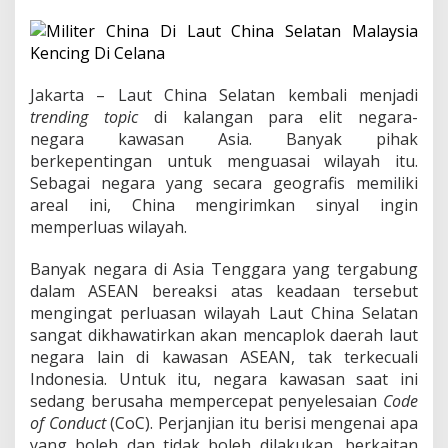
a
S
e
l
a
t
Jakarta – Laut China Selatan kembali menjadi
a
trending topic
di kalangan para elit negara-
n
negara kawasan Asia. Banyak pihak
M
berkepentingan untuk menguasai wilayah itu.
e
m
Sebagai negara yang secara geografis memiliki
a
areal ini, China mengirimkan sinyal ingin
n
memperluas wilayah.
a
s
Banyak negara di Asia Tenggara yang tergabung
L
a
dalam ASEAN bereaksi atas keadaan tersebut
g
mengingat perluasan wilayah Laut China Selatan
i
sangat dikhawatirkan akan mencaplok daerah laut
negara lain di kawasan ASEAN, tak terkecuali
Indonesia. Untuk itu, negara kawasan saat ini
sedang berusaha mempercepat penyelesaian
Code
of Conduct
(CoC). Perjanjian itu berisi mengenai apa
yang boleh dan tidak boleh dilakukan, berkaitan