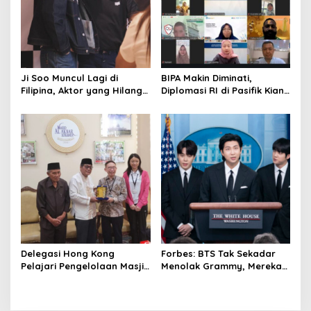
Ji Soo Muncul Lagi di
BIPA Makin Diminati,
Filipina, Aktor yang Hilang
Diplomasi RI di Pasifik Kian
dari Korea Kini Disambut
Menguat
Ribuan Fans
Delegasi Hong Kong
Forbes: BTS Tak Sekadar
Pelajari Pengelolaan Masjid
Menolak Grammy, Mereka
Al-Akbar Surabaya
Bongkar Aturan Main
‘Diskriminatif’