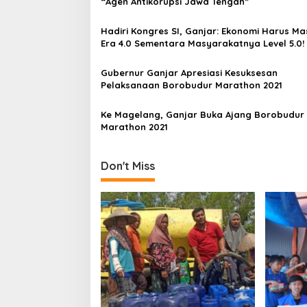
“Agen Antikorupsi Jawa Tengah”
v
Hadiri Kongres SI, Ganjar: Ekonomi Harus Ma
i
Era 4.0 Sementara Masyarakatnya Level 5.0!
g
a
Gubernur Ganjar Apresiasi Kesuksesan
Pelaksanaan Borobudur Marathon 2021
t
i
Ke Magelang, Ganjar Buka Ajang Borobudur
Marathon 2021
o
n
Don't Miss