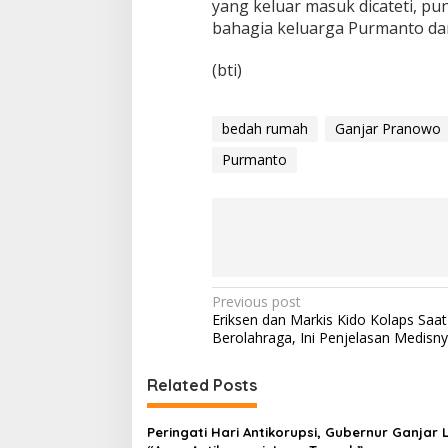
yang keluar masuk dicateti, pu
bahagia keluarga Purmanto dan
(bti)
bedah rumah
Ganjar Pranowo
Purmanto
P
Previous post
Eriksen dan Markis Kido Kolaps Saa
o
Berolahraga, Ini Penjelasan Medisn
s
t
Related Posts
n
Peringati Hari Antikorupsi, Gubernur Ganjar 
a