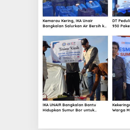
Kemarau Kering, IKA Unair
DT Pedul
Bangkalan Salurkan Air Bersih ke
930 Pake
Dua Desa
Kebakara
IKA UNAIR Bangkalan Bantu
Kekering
Hidupkan Sumur Bor untuk
Warga Ma
10.000 Pengungsi Gaza
Air Baru