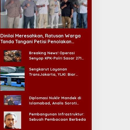
Dinilai Meresahkan, Ratusan Warga
Tanda Tangani Petisi Penolakan
Tempat Hiburan Malam di CitraLand
Breaking News! Operasi
Senyap KPK-Polri Sasar 271
Pabrik di Madura dan Akan
Ada ‘Badai Pemeriksaan’
Sengkarut Layanan
TransJakarta, YLKI: Biar
Cepat, Adakan Forum Dialog
Konsumen!
Diplomasi Nuklir Mandek di
Islamabad, Analis Soroti
Standar Ganda Washington
Pembangunan Infrastruktur:
Sebuah Pembacaan Berbeda