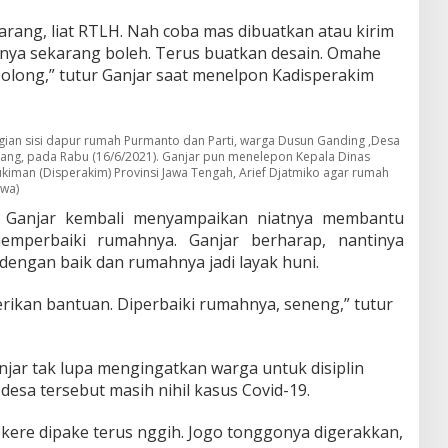
arang, liat RTLH. Nah coba mas dibuatkan atau kirim
ganya sekarang boleh. Terus buatkan desain. Omahe
olong,” tutur Ganjar saat menelpon Kadisperakim
gian sisi dapur rumah Purmanto dan Parti, warga Dusun Ganding ,Desa
ang, pada Rabu (16/6/2021). Ganjar pun menelepon Kepala Dinas
man (Disperakim) Provinsi Jawa Tengah, Arief Djatmiko agar rumah
ewa)
, Ganjar kembali menyampaikan niatnya membantu
emperbaiki rumahnya. Ganjar berharap, nantinya
engan baik dan rumahnya jadi layak huni.
rikan bantuan. Diperbaiki rumahnya, seneng,” tutur
njar tak lupa mengingatkan warga untuk disiplin
 desa tersebut masih nihil kasus Covid-19.
skere dipake terus nggih. Jogo tonggonya digerakkan,