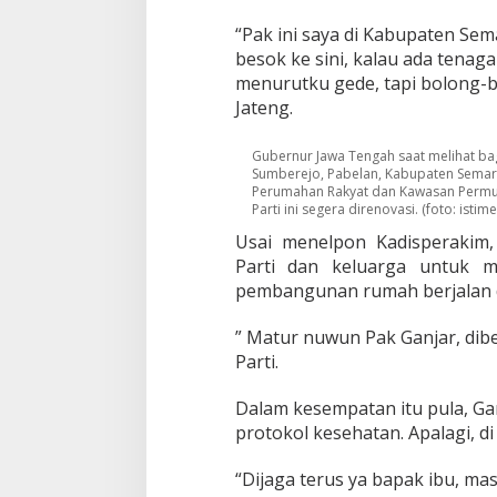
e
r
“Pak ini saya di Kabupaten Sem
n
besok ke sini, kalau ada tena
u
menurutku gede, tapi bolong-b
r
Jateng.
G
a
n
Gubernur Jawa Tengah saat melihat ba
j
Sumberejo, Pabelan, Kabupaten Semar
a
Perumahan Rakyat dan Kawasan Permuki
Parti ini segera direnovasi. (foto: istim
r
Usai menelpon Kadisperakim
Parti dan keluarga untuk m
pembangunan rumah berjalan d
” Matur nuwun Pak Ganjar, dibe
Parti.
Dalam kesempatan itu pula, Ga
protokol kesehatan. Apalagi, di
“Dijaga terus ya bapak ibu, ma