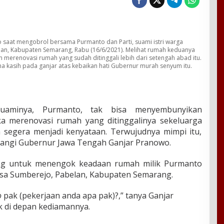
saat mengobrol bersama Purmanto dan Parti, suami istri warga
an, Kabupaten Semarang, Rabu (16/6/2021). Melihat rumah keduanya
an merenovasi rumah yang sudah ditinggali lebih dari setengah abad itu.
a kasih pada ganjar atas kebaikan hati Gubernur murah senyum itu.
aminya, Purmanto, tak bisa menyembunyikan
a merenovasi rumah yang ditinggalinya sekeluarga
n segera menjadi kenyataan. Terwujudnya mimpi itu,
atangi Gubernur Jawa Tengah Ganjar Pranowo.
ang untuk menengok keadaan rumah milik Purmanto
esa Sumberejo, Pabelan, Kabupaten Semarang.
o
pak (pekerjaan anda apa pak)?,” tanya Ganjar
 di depan kediamannya.