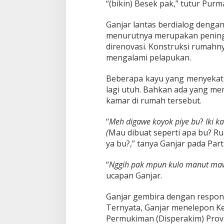
“(bikin) Besek pak,” tutur Pur
R
u
m
Ganjar lantas berdialog dengan
a
menurutnya merupakan peningg
h
direnovasi. Konstruksi rumah
n
mengalami pelapukan.
y
a
A
Beberapa kayu yang menyekat
k
lagi utuh. Bahkan ada yang me
a
kamar di rumah tersebut.
n
D
“
Meh digawe koyok piye bu
?
Iki k
i
r
(
Mau dibuat seperti apa bu? R
e
ya bu?,” tanya Ganjar pada Parti
n
o
“
Nggih pak mpun kulo manut ma
v
ucapan Ganjar.
a
s
i
Ganjar gembira dengan respon
G
Ternyata, Ganjar menelepon K
u
Permukiman (Disperakim) Provi
b