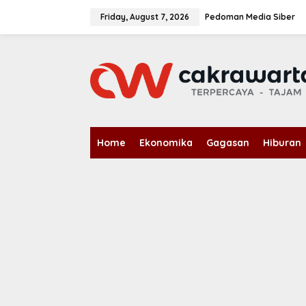
S
k
Friday, August 7, 2026
Pedoman Media Siber
i
p
t
o
c
o
n
t
e
n
Home
Ekonomika
Gagasan
Hiburan
t