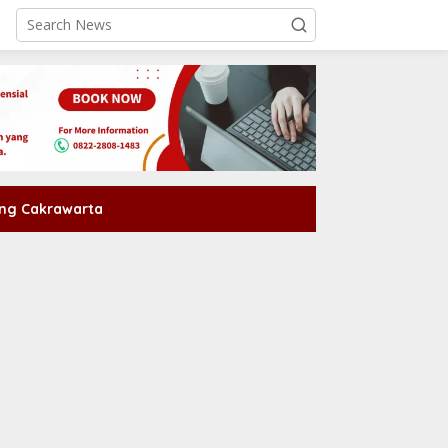
ng Cakrawarta