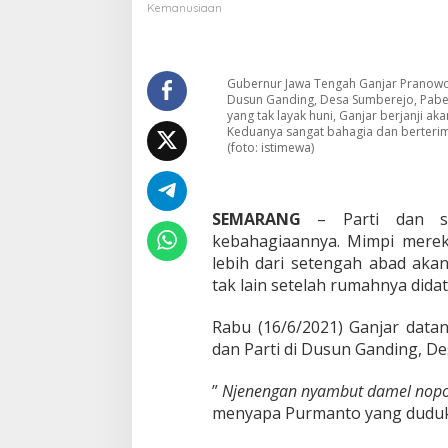
T
Kemanusiaan
a
k
L
a
Gubernur Jawa Tengah Ganjar Pranowo 
y
Dusun Ganding, Desa Sumberejo, Pabe
a
yang tak layak huni, Ganjar berjanji ak
Keduanya sangat bahagia dan berterim
k
(foto: istimewa)
H
u
n
i
SEMARANG
– Parti dan su
,
kebahagiaannya. Mimpi merek
P
a
lebih dari setengah abad aka
r
tak lain setelah rumahnya did
t
i
Rabu (16/6/2021) Ganjar dat
B
dan Parti di Dusun Ganding, D
a
h
a
”
Njenengan nyambut damel nop
g
menyapa Purmanto yang duduk
i
a