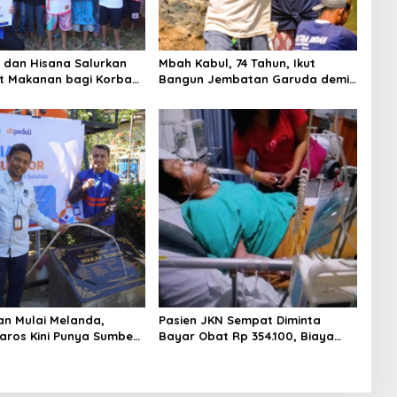
i dan Hisana Salurkan
Mbah Kabul, 74 Tahun, Ikut
t Makanan bagi Korban
Bangun Jembatan Garuda demi
n Tallo
Anak Cucu
an Mulai Melanda,
Pasien JKN Sempat Diminta
ros Kini Punya Sumber
Bayar Obat Rp 354.100, Biaya
Dikembalikan Usai Klarifikasi