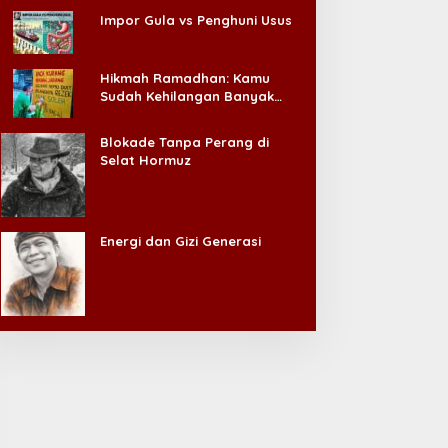
Impor Gula vs Penghuni Usus
Hikmah Ramadhan: Kamu
Sudah Kehilangan Banyak
Hal, Jangan Sampai
Kehilangan Diri Sendiri!
Blokade Tanpa Perang di
Selat Hormuz
Energi dan Gizi Generasi