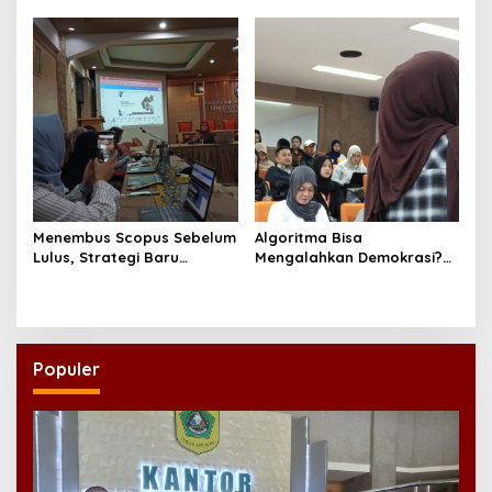
Jadi Doktor di UNAIR
Menembus Scopus Sebelum
Algoritma Bisa
Lulus, Strategi Baru
Mengalahkan Demokrasi?
Program Doktor Ilmu Sosial
Diskusi Research Week FISIP
UNAIR
UNAIR Jadi Sorotan
Populer