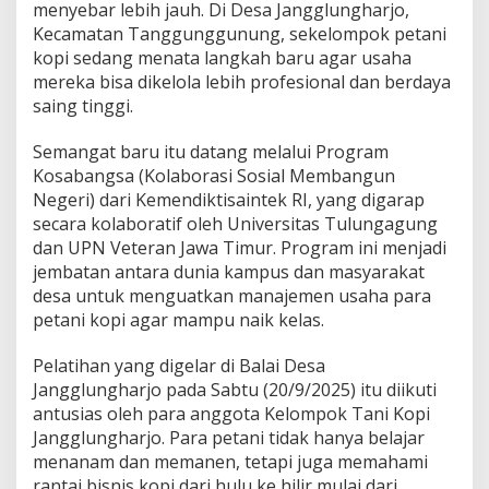
a
menyebar lebih jauh. Di Desa Jangglungharjo,
n
Kecamatan Tanggunggunung, sekelompok petani
U
kopi sedang menata langkah baru agar usaha
P
mereka bisa dikelola lebih profesional dan berdaya
N
V
saing tinggi.
e
t
Semangat baru itu datang melalui Program
e
Kosabangsa (Kolaborasi Sosial Membangun
r
Negeri) dari Kemendiktisaintek RI, yang digarap
a
n
secara kolaboratif oleh Universitas Tulungagung
J
dan UPN Veteran Jawa Timur. Program ini menjadi
a
jembatan antara dunia kampus dan masyarakat
t
desa untuk menguatkan manajemen usaha para
i
m
petani kopi agar mampu naik kelas.
D
o
Pelatihan yang digelar di Balai Desa
n
Jangglungharjo pada Sabtu (20/9/2025) itu diikuti
g
antusias oleh para anggota Kelompok Tani Kopi
k
r
Jangglungharjo. Para petani tidak hanya belajar
a
menanam dan memanen, tetapi juga memahami
k
rantai bisnis kopi dari hulu ke hilir mulai dari