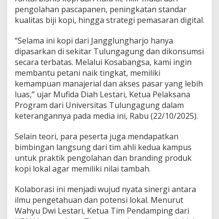
K
pengolahan pascapanen, peningkatan standar
o
kualitas biji kopi, hingga strategi pemasaran digital.
p
i
J
“Selama ini kopi dari Jangglungharjo hanya
a
dipasarkan di sekitar Tulungagung dan dikonsumsi
n
secara terbatas. Melalui Kosabangsa, kami ingin
g
membantu petani naik tingkat, memiliki
g
l
kemampuan manajerial dan akses pasar yang lebih
u
luas,” ujar Mufida Diah Lestari, Ketua Pelaksana
n
Program dari Universitas Tulungagung dalam
g
keterangannya pada media ini, Rabu (22/10/2025).
h
a
r
Selain teori, para peserta juga mendapatkan
j
bimbingan langsung dari tim ahli kedua kampus
o
untuk praktik pengolahan dan branding produk
J
kopi lokal agar memiliki nilai tambah.
a
d
i
Kolaborasi ini menjadi wujud nyata sinergi antara
K
ilmu pengetahuan dan potensi lokal. Menurut
o
Wahyu Dwi Lestari, Ketua Tim Pendamping dari
m