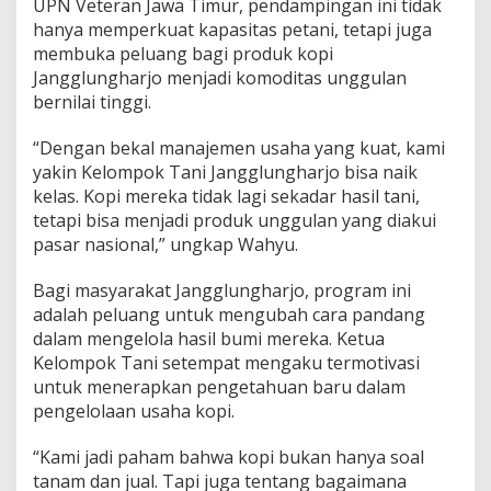
UPN Veteran Jawa Timur, pendampingan ini tidak
o
d
hanya memperkuat kapasitas petani, tetapi juga
i
membuka peluang bagi produk kopi
t
Jangglungharjo menjadi komoditas unggulan
a
bernilai tinggi.
s
B
e
“Dengan bekal manajemen usaha yang kuat, kami
r
yakin Kelompok Tani Jangglungharjo bisa naik
n
kelas. Kopi mereka tidak lagi sekadar hasil tani,
i
tetapi bisa menjadi produk unggulan yang diakui
l
pasar nasional,” ungkap Wahyu.
a
i
T
Bagi masyarakat Jangglungharjo, program ini
i
adalah peluang untuk mengubah cara pandang
n
dalam mengelola hasil bumi mereka. Ketua
g
Kelompok Tani setempat mengaku termotivasi
g
i
untuk menerapkan pengetahuan baru dalam
pengelolaan usaha kopi.
“Kami jadi paham bahwa kopi bukan hanya soal
tanam dan jual. Tapi juga tentang bagaimana