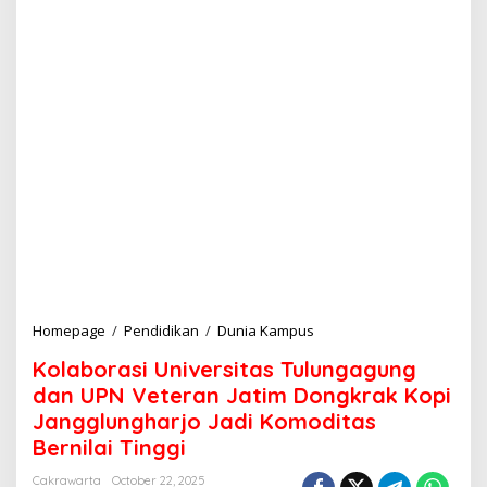
Homepage
/
Pendidikan
/
Dunia Kampus
K
o
Kolaborasi Universitas Tulungagung
l
a
dan UPN Veteran Jatim Dongkrak Kopi
b
Jangglungharjo Jadi Komoditas
o
Bernilai Tinggi
r
a
Cakrawarta
October 22, 2025