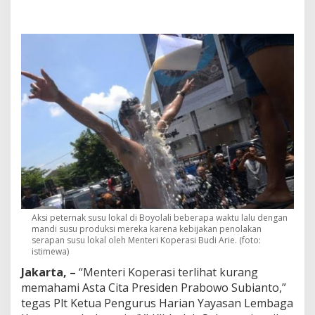
s
u
L
o
k
a
l
,
Y
L
K
I
:
M
e
n
t
e
Aksi peternak susu lokal di Boyolali beberapa waktu lalu dengan
r
mandi susu produksi mereka karena kebijakan penolakan
serapan susu lokal oleh Menteri Koperasi Budi Arie. (foto:
i
istimewa)
K
o
Jakarta, –
“Menteri Koperasi terlihat kurang
p
memahami Asta Cita Presiden Prabowo Subianto,”
e
tegas Plt Ketua Pengurus Harian Yayasan Lembaga
r