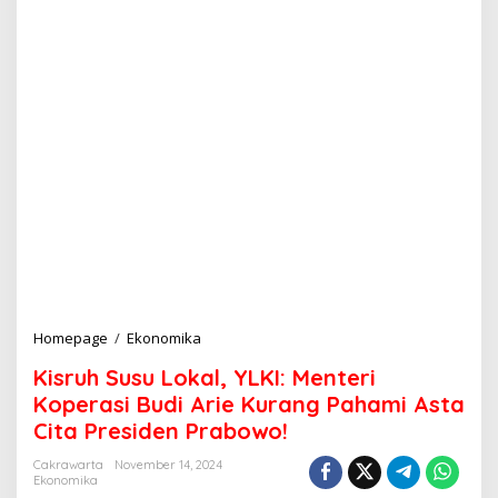
Homepage
/
Ekonomika
K
i
Kisruh Susu Lokal, YLKI: Menteri
s
r
Koperasi Budi Arie Kurang Pahami Asta
u
Cita Presiden Prabowo!
h
S
Cakrawarta
November 14, 2024
u
Ekonomika