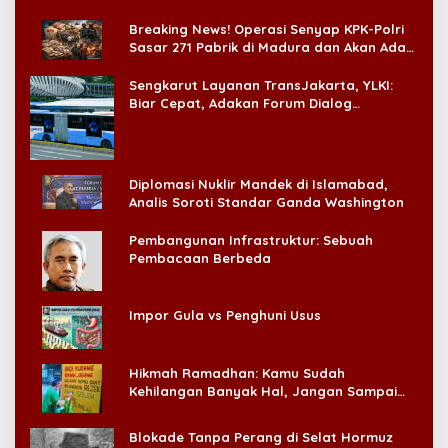
di CitraLand
Breaking News! Operasi Senyap KPK-Polri
Sasar 271 Pabrik di Madura dan Akan Ada
‘Badai Pemeriksaan’
Sengkarut Layanan TransJakarta, YLKI:
Biar Cepat, Adakan Forum Dialog
Konsumen!
Diplomasi Nuklir Mandek di Islamabad,
Analis Soroti Standar Ganda Washington
Pembangunan Infrastruktur: Sebuah
Pembacaan Berbeda
Impor Gula vs Penghuni Usus
Hikmah Ramadhan: Kamu Sudah
Kehilangan Banyak Hal, Jangan Sampai
Kehilangan Diri Sendiri!
Blokade Tanpa Perang di Selat Hormuz