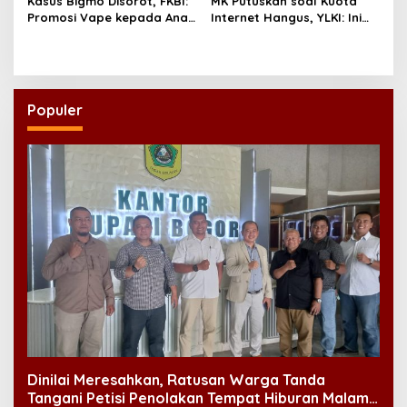
Kasus Bigmo Disorot, FKBI:
MK Putuskan soal Kuota
Promosi Vape kepada Anak
Internet Hangus, YLKI: Ini
Berpotensi Masuk Ranah
Kemenangan Konsumen
Pidana
Populer
Dinilai Meresahkan, Ratusan Warga Tanda
Tangani Petisi Penolakan Tempat Hiburan Malam