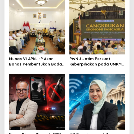
Berkelanjutan
Munas VI APKLI-P Akan
PWNU Jatim Perkuat
Bahas Pembentukan Badan
Keberpihakan pada UMKM
Perekonomian UMKM RI,
Lewat Ekonomi Pancasila
Dinilai Penting Hadapi
Bonus Demografi