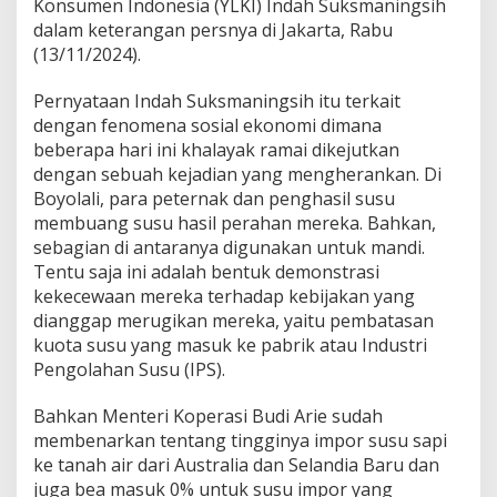
a
Konsumen Indonesia (YLKI) Indah Suksmaningsih
s
dalam keterangan persnya di Jakarta, Rabu
i
(13/11/2024).
B
u
Pernyataan Indah Suksmaningsih itu terkait
d
i
dengan fenomena sosial ekonomi dimana
A
beberapa hari ini khalayak ramai dikejutkan
r
dengan sebuah kejadian yang mengherankan. Di
i
Boyolali, para peternak dan penghasil susu
e
membuang susu hasil perahan mereka. Bahkan,
K
u
sebagian di antaranya digunakan untuk mandi.
r
Tentu saja ini adalah bentuk demonstrasi
a
kekecewaan mereka terhadap kebijakan yang
n
dianggap merugikan mereka, yaitu pembatasan
g
P
kuota susu yang masuk ke pabrik atau Industri
a
Pengolahan Susu (IPS).
h
a
Bahkan Menteri Koperasi Budi Arie sudah
m
membenarkan tentang tingginya impor susu sapi
i
A
ke tanah air dari Australia dan Selandia Baru dan
s
juga bea masuk 0% untuk susu impor yang