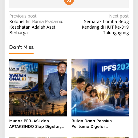
P
Previous post
Next post
Kolonel Inf Rama Pratama:
Semarak Lomba Reog
o
Kesehatan Adalah Aset
Kendang di HUT ke-819
s
Berharga!
Tulungagung
t
Don't Miss
n
a
v
i
g
a
t
i
o
Munas PERJASI dan
Bulan Dana Pensiun
APTAKSINDO Siap Digelar,
Pertama Digelar
n
Bahas Regenerasi hingga
September, Industri
Revisi AD/ART
Perkuat Ekosistem Pensiun