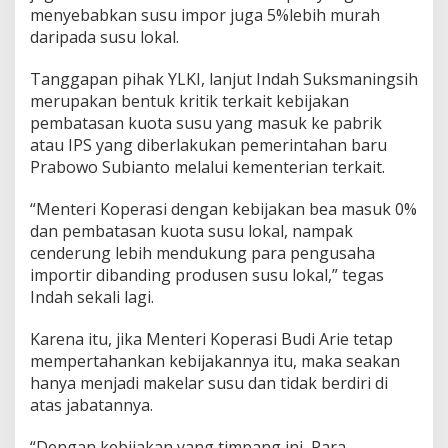
t
menyebabkan susu impor juga 5%lebih murah
a
daripada susu lokal.
C
i
t
Tanggapan pihak YLKI, lanjut Indah Suksmaningsih
a
merupakan bentuk kritik terkait kebijakan
P
pembatasan kuota susu yang masuk ke pabrik
r
atau IPS yang diberlakukan pemerintahan baru
e
Prabowo Subianto melalui kementerian terkait.
s
i
d
“Menteri Koperasi dengan kebijakan bea masuk 0%
e
dan pembatasan kuota susu lokal, nampak
n
cenderung lebih mendukung para pengusaha
P
importir dibanding produsen susu lokal,” tegas
r
a
Indah sekali lagi.
b
o
Karena itu, jika Menteri Koperasi Budi Arie tetap
w
mempertahankan kebijakannya itu, maka seakan
o
hanya menjadi makelar susu dan tidak berdiri di
!
atas jabatannya.
“Dengan kebijakan yang timpang ini, Para