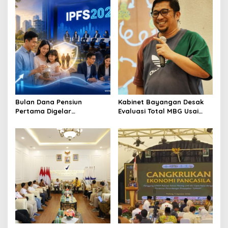
Revisi AD/ART
yang Layak
Bulan Dana Pensiun
Kabinet Bayangan Desak
Pertama Digelar
Evaluasi Total MBG Usai
September, Industri
Rentetan Keracunan
Perkuat Ekosistem Pensiun
Massal
Berkelanjutan