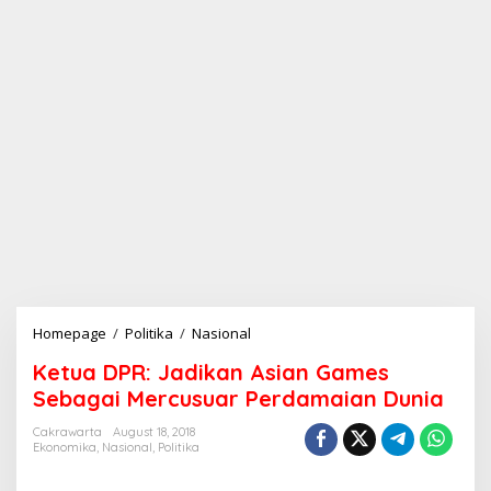
Homepage
/
Politika
/
Nasional
K
e
Ketua DPR: Jadikan Asian Games
t
u
Sebagai Mercusuar Perdamaian Dunia
a
D
Cakrawarta
August 18, 2018
Ekonomika
,
Nasional
,
Politika
P
R