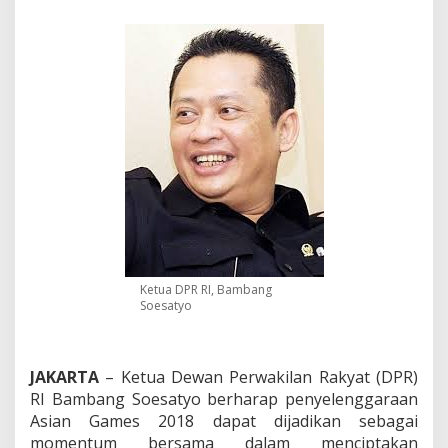
:
J
a
d
i
k
a
n
A
s
i
a
n
G
a
m
e
Ketua DPR RI, Bambang
Soesatyo
s
S
e
b
JAKARTA
– Ketua Dewan Perwakilan Rakyat (DPR)
a
g
RI Bambang Soesatyo berharap penyelenggaraan
a
Asian Games 2018 dapat dijadikan sebagai
i
momentum bersama dalam menciptakan