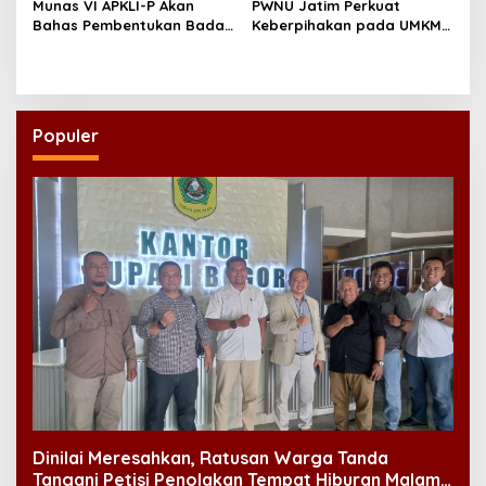
Munas VI APKLI-P Akan
PWNU Jatim Perkuat
Bahas Pembentukan Badan
Keberpihakan pada UMKM
Perekonomian UMKM RI,
Lewat Ekonomi Pancasila
Dinilai Penting Hadapi
Bonus Demografi
Populer
Dinilai Meresahkan, Ratusan Warga Tanda
Tangani Petisi Penolakan Tempat Hiburan Malam