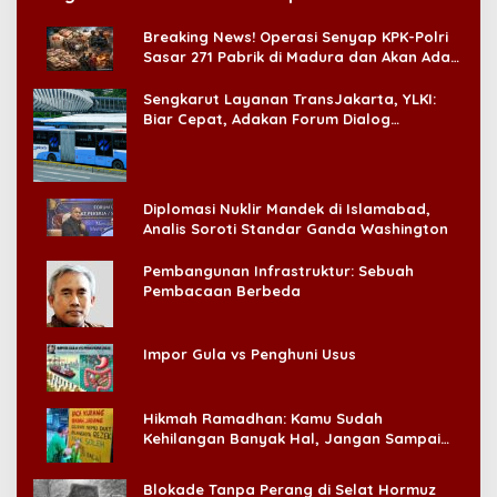
di CitraLand
Breaking News! Operasi Senyap KPK-Polri
Sasar 271 Pabrik di Madura dan Akan Ada
‘Badai Pemeriksaan’
Sengkarut Layanan TransJakarta, YLKI:
Biar Cepat, Adakan Forum Dialog
Konsumen!
Diplomasi Nuklir Mandek di Islamabad,
Analis Soroti Standar Ganda Washington
Pembangunan Infrastruktur: Sebuah
Pembacaan Berbeda
Impor Gula vs Penghuni Usus
Hikmah Ramadhan: Kamu Sudah
Kehilangan Banyak Hal, Jangan Sampai
Kehilangan Diri Sendiri!
Blokade Tanpa Perang di Selat Hormuz