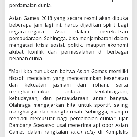
M
perdamaian dunia.
e
r
c
Asian Games 2018 yang secara resmi akan dibuka
u
beberapa jam lagi ini, harus dijadikan spirit bagi
s
negara-negara Asia dalam merekatkan
u
persaudaraan. Sehingga, bisa menjembatani dalam
a
mengatasi krisis sosial, politik, maupun ekonomi
r
P
akibat konflik dan permasalahan di berbagai
e
belahan dunia.
r
d
“Mari kita tunjukkan bahwa Asian Games memiliki
a
filosofi mendalam yang mencerminkan kesehatan
m
a
dan kekuatan jasmani dan rohani, serta
i
mengharmonikan antara keolahragaan,
a
kebudayaan, dan persaudaraan antar bangsa.
n
Olahraga mengajarkan kita untuk sportif, saling
D
u
menghargai dan menghormati. Sehingga, mampu
n
menjadi mercusuar bagi perdamaian dunia,” ujar
i
Bambang Soesatyo usai menerima api obor Asian
a
Games dalam rangkaian
torch relay
di Kompleks