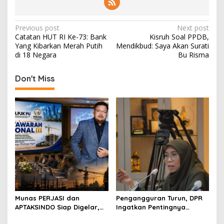
P
Previous post
Next post
Catatan HUT RI Ke-73: Bank
Kisruh Soal PPDB,
o
Yang Kibarkan Merah Putih
Mendikbud: Saya Akan Surati
s
di 18 Negara
Bu Risma
t
Don't Miss
n
a
v
i
g
a
t
i
o
Munas PERJASI dan
Pengangguran Turun, DPR
APTAKSINDO Siap Digelar,
Ingatkan Pentingnya
n
Bahas Regenerasi hingga
Menciptakan Pekerjaan