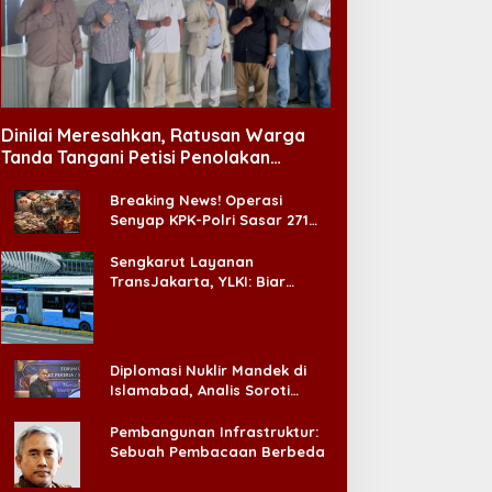
Dinilai Meresahkan, Ratusan Warga
Tanda Tangani Petisi Penolakan
Tempat Hiburan Malam di CitraLand
Breaking News! Operasi
Senyap KPK-Polri Sasar 271
Pabrik di Madura dan Akan
Ada ‘Badai Pemeriksaan’
Sengkarut Layanan
TransJakarta, YLKI: Biar
Cepat, Adakan Forum Dialog
Konsumen!
Diplomasi Nuklir Mandek di
Islamabad, Analis Soroti
Standar Ganda Washington
Pembangunan Infrastruktur:
Sebuah Pembacaan Berbeda