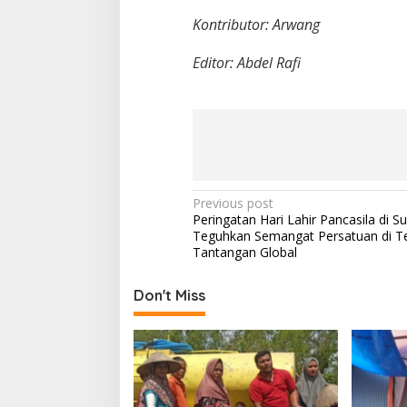
Kontributor: Arwang
Editor: Abdel Rafi
P
Previous post
Peringatan Hari Lahir Pancasila di S
o
Teguhkan Semangat Persatuan di T
s
Tantangan Global
t
Don't Miss
n
a
v
i