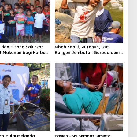
i dan Hisana Salurkan
Mbah Kabul, 74 Tahun, Ikut
t Makanan bagi Korban
Bangun Jembatan Garuda demi
n Tallo
Anak Cucu
an Mulai Melanda,
Pasien JKN Sempat Diminta