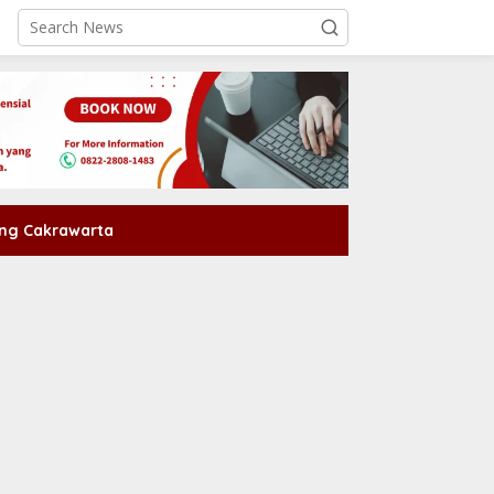
ng Cakrawarta