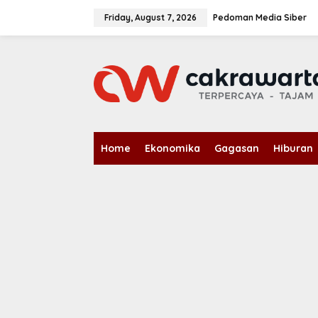
S
k
Friday, August 7, 2026
Pedoman Media Siber
i
p
t
o
c
o
n
t
e
n
Home
Ekonomika
Gagasan
Hiburan
t