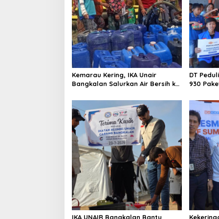
g
a
t
i
o
n
Kemarau Kering, IKA Unair
DT Pedul
Bangkalan Salurkan Air Bersih ke
930 Pake
Dua Desa
Kebakara
IKA UNAIR Bangkalan Bantu
Kekering