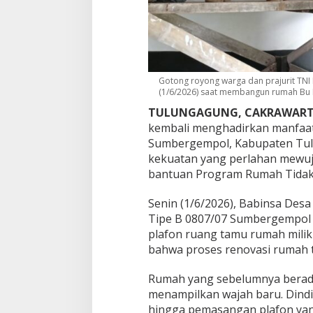
p
i
a
n
M
a
Gotong royong warga dan prajurit TNI
r
(1/6/2026) saat membangun rumah Bu 
n
i
TULUNGAGUNG, CAKRAWART
P
kembali menghadirkan manfaat
e
Sumbergempol, Kabupaten Tul
r
l
kekuatan yang perlahan mewuj
a
bantuan Program Rumah Tidak L
h
a
Senin (1/6/2026), Babinsa Des
n
Tipe B 0807/07 Sumbergempol
B
e
plafon ruang tamu rumah milik
r
bahwa proses renovasi rumah t
d
i
Rumah yang sebelumnya berada 
r
menampilkan wajah baru. Dindin
i
hingga pemasangan plafon ya