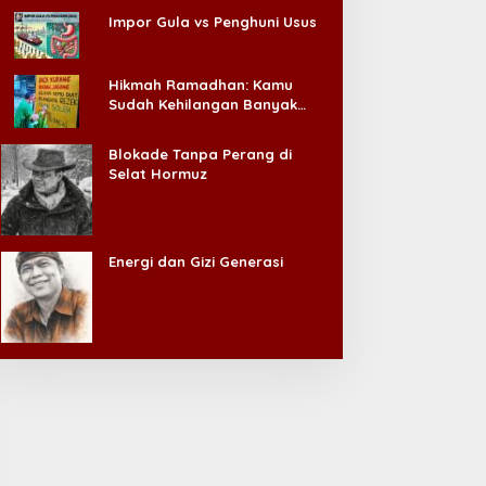
Impor Gula vs Penghuni Usus
Hikmah Ramadhan: Kamu
Sudah Kehilangan Banyak
Hal, Jangan Sampai
Kehilangan Diri Sendiri!
Blokade Tanpa Perang di
Selat Hormuz
Energi dan Gizi Generasi