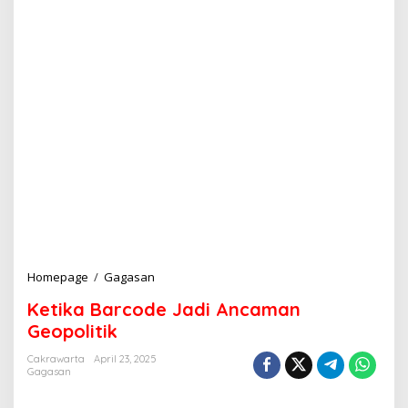
Homepage
/
Gagasan
K
e
Ketika Barcode Jadi Ancaman
t
i
Geopolitik
k
a
Cakrawarta
April 23, 2025
Gagasan
B
a