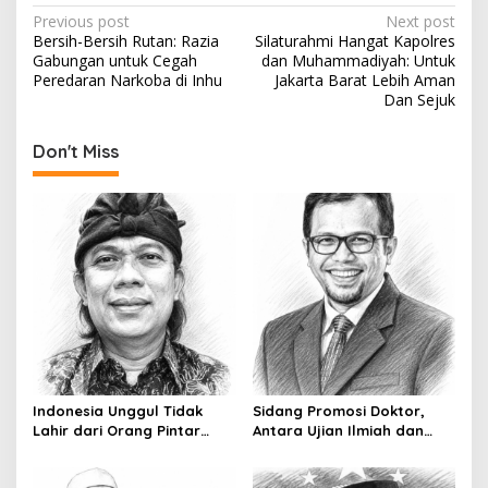
P
Previous post
Next post
Bersih-Bersih Rutan: Razia
Silaturahmi Hangat Kapolres
o
Gabungan untuk Cegah
dan Muhammadiyah: Untuk
s
Peredaran Narkoba di Inhu
Jakarta Barat Lebih Aman
Dan Sejuk
t
n
Don't Miss
a
v
i
g
a
t
i
o
Indonesia Unggul Tidak
Sidang Promosi Doktor,
n
Lahir dari Orang Pintar
Antara Ujian Ilmiah dan
Saja
Pesta Prestise