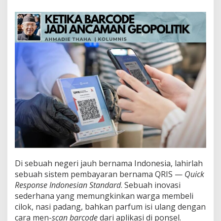
r
c
o
d
e
J
a
d
i
A
n
c
a
m
a
n
G
e
o
Di sebuah negeri jauh bernama Indonesia, lahirlah
p
sebuah sistem pembayaran bernama QRIS —
Quick
o
Response Indonesian Standard
. Sebuah inovasi
l
sederhana yang memungkinkan warga membeli
i
t
cilok, nasi padang, bahkan parfum isi ulang dengan
i
cara men-
scan
barcode
dari aplikasi di ponsel.