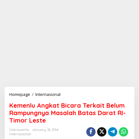
Homepage
/
Internasional
K
e
Kemenlu Angkat Bicara Terkait Belum
m
e
Rampungnya Masalah Batas Darat RI-
n
Timor Leste
l
u
Cakrawarta
January 18, 2016
A
Internasional