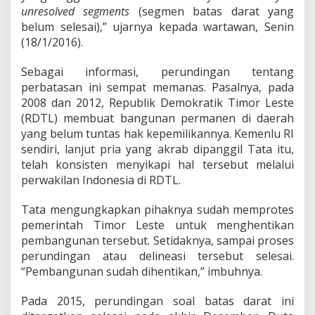
m
unresolved
segments
(segmen batas darat yang
p
belum selesai),” ujarnya kepada wartawan, Senin
u
n
(18/1/2016).
g
n
Sebagai informasi, perundingan tentang
y
perbatasan ini sempat memanas. Pasalnya, pada
a
2008 dan 2012, Republik Demokratik Timor Leste
M
a
(RDTL) membuat bangunan permanen di daerah
s
yang belum tuntas hak kepemilikannya. Kemenlu RI
a
sendiri, lanjut pria yang akrab dipanggil Tata itu,
l
telah konsisten menyikapi hal tersebut melalui
a
perwakilan Indonesia di RDTL.
h
B
a
Tata mengungkapkan pihaknya sudah memprotes
t
pemerintah Timor Leste untuk menghentikan
a
pembangunan tersebut. Setidaknya, sampai proses
s
perundingan atau delineasi tersebut selesai.
D
a
“Pembangunan sudah dihentikan,” imbuhnya.
r
a
Pada 2015, perundingan soal batas darat ini
t