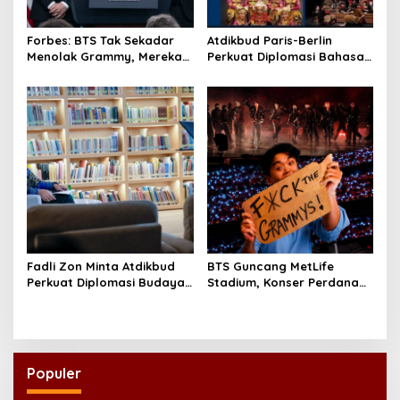
Forbes: BTS Tak Sekadar
Atdikbud Paris-Berlin
Menolak Grammy, Mereka
Perkuat Diplomasi Bahasa
Bongkar Aturan Main
Indonesia di Eropa
‘Diskriminatif’
Fadli Zon Minta Atdikbud
BTS Guncang MetLife
Perkuat Diplomasi Budaya
Stadium, Konser Perdana
Indonesia di Panggung
Tur Dunia ‘ARIRANG’
Dunia
Diselimuti Dukungan untuk
Boikot Grammy
Populer