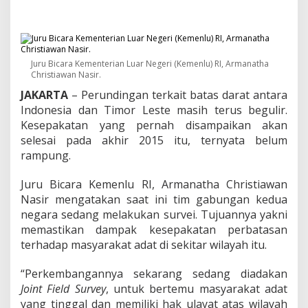
n
g
k
a
t
B
Juru Bicara Kementerian Luar Negeri (Kemenlu) RI, Armanatha
i
Christiawan Nasir.
c
JAKARTA
– Perundingan terkait batas darat antara
a
Indonesia dan Timor Leste masih terus begulir.
r
Kesepakatan yang pernah disampaikan akan
a
T
selesai pada akhir 2015 itu, ternyata belum
e
rampung.
r
k
Juru Bicara Kemenlu RI, Armanatha Christiawan
a
Nasir mengatakan saat ini tim gabungan kedua
i
t
negara sedang melakukan survei. Tujuannya yakni
B
memastikan dampak kesepakatan perbatasan
e
terhadap masyarakat adat di sekitar wilayah itu.
l
u
“Perkembangannya sekarang sedang diadakan
m
R
Joint
Field
Survey
, untuk bertemu masyarakat adat
a
yang tinggal dan memiliki hak ulayat atas wilayah