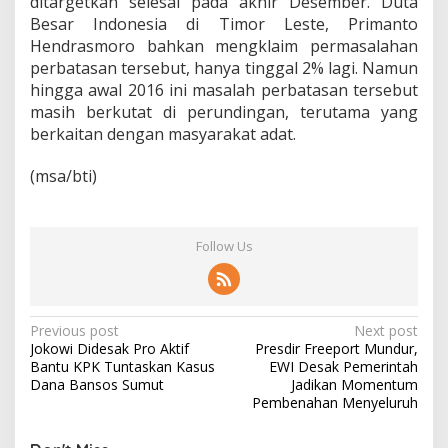
ditargetkan selesai pada akhir Desember. Duta
R
Besar Indonesia di Timor Leste, Primanto
I
-
Hendrasmoro bahkan mengklaim permasalahan
T
perbatasan tersebut, hanya tinggal 2% lagi. Namun
i
hingga awal 2016 ini masalah perbatasan tersebut
m
masih berkutat di perundingan, terutama yang
o
r
berkaitan dengan masyarakat adat.
L
e
(msa/bti)
s
t
e
Follow Us
P
Previous post
Next post
Jokowi Didesak Pro Aktif
Presdir Freeport Mundur,
o
Bantu KPK Tuntaskan Kasus
EWI Desak Pemerintah
s
Dana Bansos Sumut
Jadikan Momentum
Pembenahan Menyeluruh
t
n