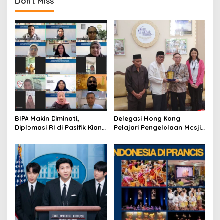
Don't Miss
a
v
i
g
a
t
i
o
BIPA Makin Diminati,
Delegasi Hong Kong
n
Diplomasi RI di Pasifik Kian
Pelajari Pengelolaan Masjid
Menguat
Al-Akbar Surabaya