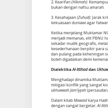
2. Kearifan
(Hikmah):
Kemampuan 
bukan dengan nafsu amarah.
3. Kesahajaan
(Zuhud):
Jarak kri
kekuasaan duniawi agar fatwan
Ketika menjelang Muktamar NU
menjadi memanas, elit PBNU har
sekadar mudik geografis, melai
kesederhanaan berpikir para sa
dan pulang pada keheningan su
boleh digadaikan demi kemenan
Dialektika
Al-Ittihad
dan
Ukhuw
Menghadapi dinamika Muktamar,
mitigasi konflik yang sangat k
ukhuwwah Jam’iyyah
(persaudara
Dalam kitab
Mawaid
karya Hadr
dengan sangat bergetar.
Al-Itti