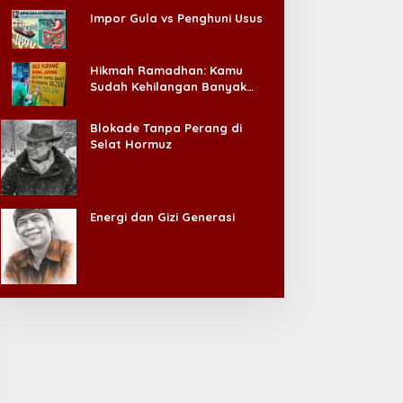
Impor Gula vs Penghuni Usus
Hikmah Ramadhan: Kamu
Sudah Kehilangan Banyak
Hal, Jangan Sampai
Kehilangan Diri Sendiri!
Blokade Tanpa Perang di
Selat Hormuz
Energi dan Gizi Generasi