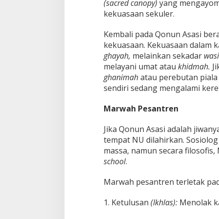
(sacred canopy)
yang mengayomi 
kekuasaan sekuler.
Kembali pada Qonun Asasi bera
kekuasaan. Kekuasaan dalam k
ghayah,
melainkan sekadar
wasi
melayani umat atau
khidmah.
Ji
ghanimah
atau perebutan piala 
sendiri sedang mengalami keret
Marwah Pesantren
Jika Qonun Asasi adalah jiwany
tempat NU dilahirkan. Sosiolo
massa, namun secara filosofis,
school
.
Marwah pesantren terletak pada
1. Ketulusan
(Ikhlas):
Menolak ka