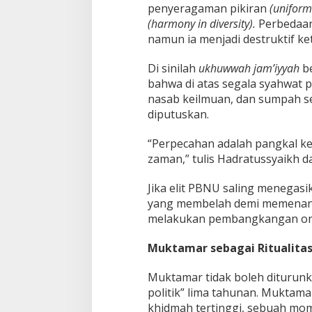
penyeragaman pikiran
(uniformi
(harmony in diversity).
Perbedaan
namun ia menjadi destruktif ke
Di sinilah
ukhuwwah jam’iyyah
b
bahwa di atas segala syahwat po
nasab keilmuan, dan sumpah se
diputuskan.
“Perpecahan adalah pangkal ke
zaman,” tulis Hadratussyaikh d
Jika elit PBNU saling menegas
yang membelah demi memenang
melakukan pembangkangan onto
Muktamar sebagai Ritualita
Muktamar tidak boleh diturunk
politik” lima tahunan. Muktam
khidmah tertinggi, sebuah mo