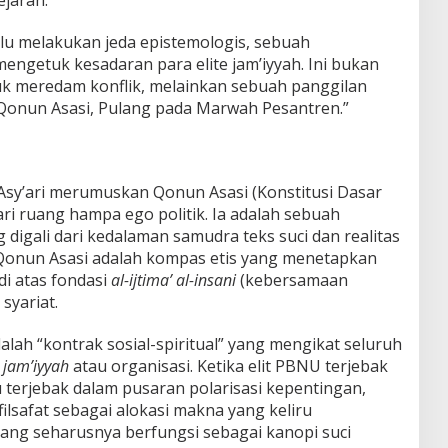
ejarah.
perlu melakukan jeda epistemologis, sebuah
getuk kesadaran para elite jam’iyyah. Ini bukan
uk meredam konflik, melainkan sebuah panggilan
 Qonun Asasi, Pulang pada Marwah Pesantren.”
Asy’ari merumuskan Qonun Asasi (Konstitusi Dasar
dari ruang hampa ego politik. Ia adalah sebuah
g digali dari kedalaman samudra teks suci dan realitas
. Qonun Asasi adalah kompas etis yang menetapkan
i atas fondasi
al-ijtima’ al-insani
(kebersamaan
syariat.
dalah “kontrak sosial-spiritual” yang mengikat seluruh
n
jam’iyyah
atau organisasi. Ketika elit PBNU terjebak
 terjebak dalam pusaran polarisasi kepentingan,
filsafat sebagai alokasi makna yang keliru
ng seharusnya berfungsi sebagai kanopi suci