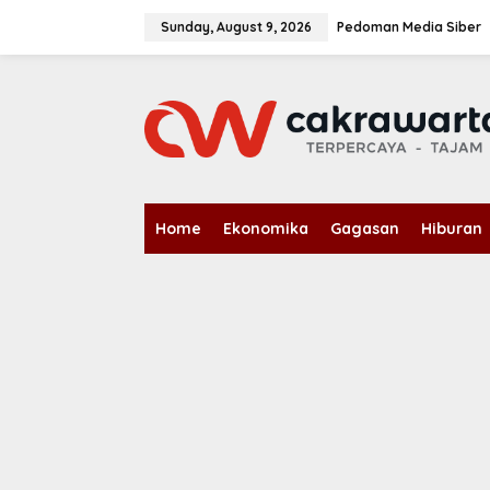
S
k
Sunday, August 9, 2026
Pedoman Media Siber
i
p
t
o
c
o
n
t
e
n
Home
Ekonomika
Gagasan
Hiburan
t