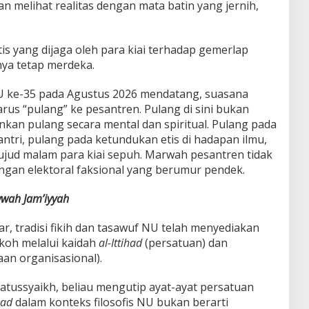
melihat realitas dengan mata batin yang jernih,
tis yang dijaga oleh para kiai terhadap gemerlap
ya tetap merdeka.
 ke-35 pada Agustus 2026 mendatang, suasana
us “pulang” ke pesantren. Pulang di sini bukan
nkan pulang secara mental dan spiritual. Pulang pada
ntri, pulang pada ketundukan etis di hadapan ilmu,
jud malam para kiai sepuh. Marwah pesantren tidak
gan elektoral faksional yang berumur pendek.
wah Jam’iyyah
 tradisi fikih dan tasawuf NU telah menyediakan
okoh melalui kaidah
al-Ittihad
(persatuan) dan
an organisasional).
atussyaikh, beliau mengutip ayat-ayat persatuan
had
dalam konteks filosofis NU bukan berarti