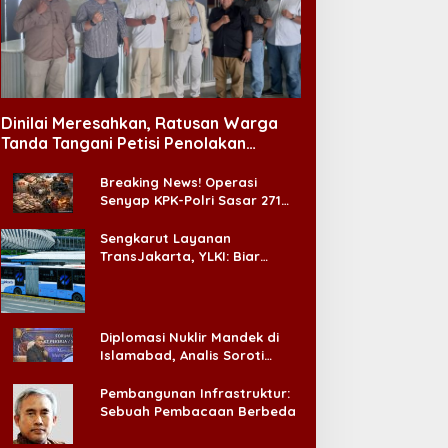
Dinilai Meresahkan, Ratusan Warga
Tanda Tangani Petisi Penolakan
Tempat Hiburan Malam di CitraLand
Breaking News! Operasi
Senyap KPK-Polri Sasar 271
Pabrik di Madura dan Akan
Ada ‘Badai Pemeriksaan’
Sengkarut Layanan
TransJakarta, YLKI: Biar
Cepat, Adakan Forum Dialog
Konsumen!
Diplomasi Nuklir Mandek di
Islamabad, Analis Soroti
Standar Ganda Washington
Pembangunan Infrastruktur:
Sebuah Pembacaan Berbeda