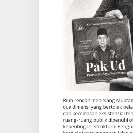
M
a
r
w
a
h
P
e
s
a
n
t
r
e
n
Riuh rendah menjelang Muktam
dua dimensi yang bertolak belak
dan kecemasan eksistensial tent
ruang-ruang publik dipenuhi ole
kepentingan, struktural Peng