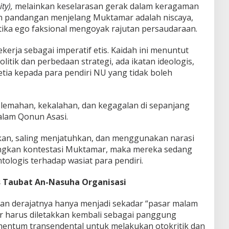
ty),
melainkan keselarasan gerak dalam keragaman
 pandangan menjelang Muktamar adalah niscaya,
tika ego faksional mengoyak rajutan persaudaraan.
ekerja sebagai imperatif etis. Kaidah ini menuntut
litik dan perbedaan strategi, ada ikatan ideologis,
tia kepada para pendiri NU yang tidak boleh
lemahan, kekalahan, dan kegagalan di sepanjang
alam Qonun Asasi.
ikan, saling menjatuhkan, dan menggunakan narasi
kan kontestasi Muktamar, maka mereka sedang
logis terhadap wasiat para pendiri.
s Taubat An-Nasuha Organisasi
an derajatnya hanya menjadi sekadar “pasar malam
ar harus diletakkan kembali sebagai panggung
mentum transendental untuk melakukan otokritik dan