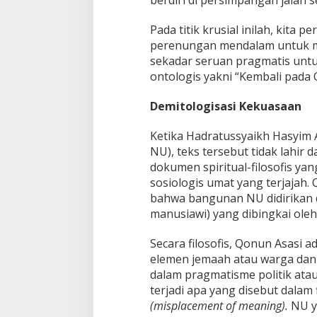
berdiri di persimpangan jalan s
Pada titik krusial inilah, kita 
perenungan mendalam untuk men
sekadar seruan pragmatis unt
ontologis yakni “Kembali pada
Demitologisasi Kekuasaan
Ketika Hadratussyaikh Hasyim 
NU), teks tersebut tidak lahir 
dokumen spiritual-filosofis yan
sosiologis umat yang terjajah
bahwa bangunan NU didirikan d
manusiawi) yang dibingkai oleh 
Secara filosofis, Qonun Asasi a
elemen jemaah atau warga da
dalam pragmatisme politik atau
terjadi apa yang disebut dalam 
(misplacement of meaning).
NU ya