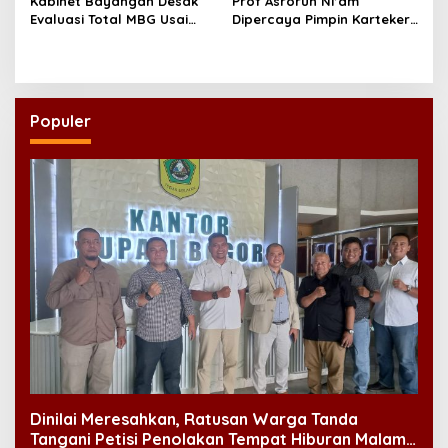
Kabinet Bayangan Desak
Prof Asrorun Ni’am
Evaluasi Total MBG Usai
Dipercaya Pimpin Karteker
Rentetan Keracunan
PWNU Jambi, Dinilai Simbol
Massal
Regenerasi Kepemimpinan
NU
Populer
Dinilai Meresahkan, Ratusan Warga Tanda
Tangani Petisi Penolakan Tempat Hiburan Malam