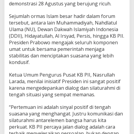
B
demonstrasi 28 Agustus yang berujung ricuh.
e
r
Sejumlah ormas Islam besar hadir dalam forum
s
tersebut, antara lain Muhammadiyah, Nahdlatul
a
m
Ulama (NU), Dewan Dakwah Islamiyah Indonesia
a
(DDII), Hidayatullah, Al Irsyad, Persis, hingga KB PII.
P
Presiden Prabowo mengajak seluruh komponen
r
umat untuk bersama pemerintah menjaga
e
s
stabilitas dan menciptakan suasana yang lebih
i
kondusif.
d
e
Ketua Umum Pengurus Pusat KB PII, Nasrullah
n
Larada, menilai inisiatif Presiden ini sangat positif
P
r
karena mengedepankan dialog dan silaturahmi di
a
tengah situasi yang sempat memanas.
b
o
“Pertemuan ini adalah sinyal positif di tengah
w
suasana yang menghangat. Justru komunikasi dan
o
silaturahmi antarelemen bangsa harus kita
perkuat. KB PII percaya jalan dialog adalah cara
terbaik menyelesaikan persoalan, bukan dengan