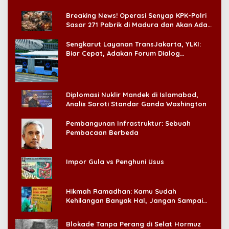
di CitraLand
Breaking News! Operasi Senyap KPK-Polri
Sasar 271 Pabrik di Madura dan Akan Ada
‘Badai Pemeriksaan’
Sengkarut Layanan TransJakarta, YLKI:
Biar Cepat, Adakan Forum Dialog
Konsumen!
Diplomasi Nuklir Mandek di Islamabad,
Analis Soroti Standar Ganda Washington
Pembangunan Infrastruktur: Sebuah
Pembacaan Berbeda
Impor Gula vs Penghuni Usus
Hikmah Ramadhan: Kamu Sudah
Kehilangan Banyak Hal, Jangan Sampai
Kehilangan Diri Sendiri!
Blokade Tanpa Perang di Selat Hormuz