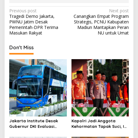
P
Previous post
Next post
Tragedi Demo Jakarta,
Canangkan Empat Program
o
PWNU Jatim Desak
Strategis, PCNU Kabupaten
s
Pemerintah-DPR Terima
Madiun Mantapkan Peran
Masukan Rakyat
NU untuk Umat
t
n
Don't Miss
a
v
i
g
a
t
i
o
Jakarta Institute Desak
Kapolri Jadi Anggota
n
Gubernur DKI Evaluasi
Kehormatan Tapak Suci, Ini
Transjakarta soal
Pesannya untuk Kader
Penumpang Diturunkan