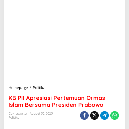
Homepage
/
Politika
K
B
KB PII Apresiasi Pertemuan Ormas
P
I
Islam Bersama Presiden Prabowo
I
A
Cakrawarta
August 30, 2025
Politika
p
r