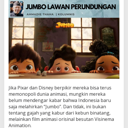
a
n
P
e
r
u
n
d
u
n
g
a
n
Jika Pixar dan Disney berpikir mereka bisa terus
memonopoli dunia animasi, mungkin mereka
belum mendengar kabar bahwa Indonesia baru
saja melahirkan “Jumbo”. Dan tidak, ini bukan
tentang gajah yang kabur dari kebun binatang,
melainkan film animasi orisinal besutan Visinema
Animation.