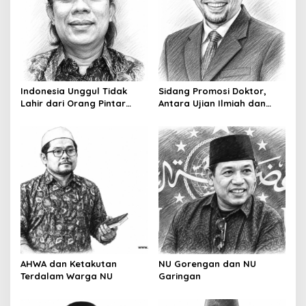
a
t
i
o
n
Indonesia Unggul Tidak
Sidang Promosi Doktor,
Lahir dari Orang Pintar
Antara Ujian Ilmiah dan
Saja
Pesta Prestise
AHWA dan Ketakutan
NU Gorengan dan NU
Terdalam Warga NU
Garingan