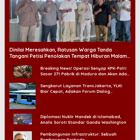
Dinilai Meresahkan, Ratusan Warga Tanda
Tangani Petisi Penolakan Tempat Hiburan Malam
di CitraLand
Breaking News! Operasi Senyap KPK-Polri
Sasar 271 Pabrik di Madura dan Akan Ada
‘Badai Pemeriksaan’
Sengkarut Layanan TransJakarta, YLKI:
Biar Cepat, Adakan Forum Dialog
Konsumen!
Diplomasi Nuklir Mandek di Islamabad,
Analis Soroti Standar Ganda Washington
Pembangunan Infrastruktur: Sebuah
Pembacaan Berbeda