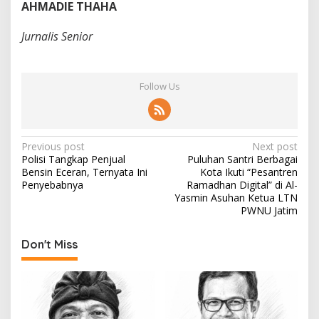
AHMADIE THAHA
Jurnalis Senior
Follow Us
P
Previous post
Next post
Polisi Tangkap Penjual
Puluhan Santri Berbagai
o
Bensin Eceran, Ternyata Ini
Kota Ikuti “Pesantren
s
Penyebabnya
Ramadhan Digital” di Al-
Yasmin Asuhan Ketua LTN
t
PWNU Jatim
n
Don't Miss
a
v
i
g