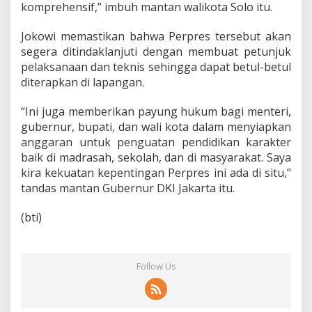
e
komprehensif,” imbuh mantan walikota Solo itu.
m
F
Jokowi memastikan bahwa Perpres tersebut akan
u
segera ditindaklanjuti dengan membuat petunjuk
l
pelaksanaan dan teknis sehingga dapat betul-betul
l
D
diterapkan di lapangan.
a
y
“Ini juga memberikan payung hukum bagi menteri,
S
gubernur, bupati, dan wali kota dalam menyiapkan
c
anggaran untuk penguatan pendidikan karakter
h
o
baik di madrasah, sekolah, dan di masyarakat. Saya
o
kira kekuatan kepentingan Perpres ini ada di situ,”
l
tandas mantan Gubernur DKI Jakarta itu.
D
i
(bti)
n
i
l
a
i
Follow Us
B
e
r