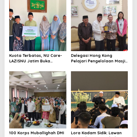
Kuota Terbatas, NU Care-
Delegasi Hong Kong
LAZISNU Jatim Buka
Pelajari Pengelolaan Masjid
Beasiswa Tahfidz 2026
Al-Akbar Surabaya
100 Korps Muballighah DMI
Lora Kadam Sidik: Lawan