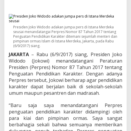
n
d
a
T
a
n
Presiden Joko Widodo adakan jumpa pers di Istana Merdeka
g
seusai menandatangai Perpres Nomor 87 Tahun 2017 tentang
Penguatan Pendidikan Karakter ditemani sejumlah menteri dan
a
pimpinan ormas Islam di Istana Merdeka, Jakarta, pada Rabu
n
(6/9/2017) siang.
i
P
JAKARTA
– Rabu (6/9/2017) siang, Presiden Joko
e
Widodo (Jokowi) menandatangani Peraturan
r
Presiden (Perpres) Nomor 87 Tahun 2017 tentang
p
Penguatan Pendidikan Karakter. Dengan adanya
r
e
Perpres tersebut, Jokowi berharap agar pendidikan
s
karakter dapat berjalan baik di sekolah-sekolah
P
umum maupun pesantren dan madrasah.
e
n
“Baru saja saya menandatangani Perpres
g
u
penguatan pendidikan karakter didampingi oleh
a
para kiai dan pimpinan ormas. Saya sangat
t
berbahagia sekali bahwa semuanya memberikan
a