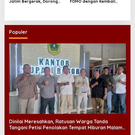
Jatim Bergerak, Dorong
FOMO dengan Kembali
Masjid Ramah Anak di
kepada Ahlinya
Seluruh Daerah
Populer
Dinilai Meresahkan, Ratusan Warga Tanda
Tangani Petisi Penolakan Tempat Hiburan Malam
di CitraLand