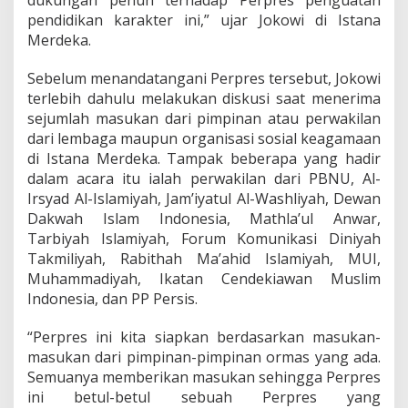
dukungan penuh terhadap Perpres penguatan
n
pendidikan karakter ini,” ujar Jokowi di Istana
P
e
Merdeka.
n
d
Sebelum menandatangani Perpres tersebut, Jokowi
i
terlebih dahulu melakukan diskusi saat menerima
d
sejumlah masukan dari pimpinan atau perwakilan
i
k
dari lembaga maupun organisasi sosial keagamaan
a
di Istana Merdeka. Tampak beberapa yang hadir
n
dalam acara itu ialah perwakilan dari PBNU, Al-
K
Irsyad Al-Islamiyah, Jam’iyatul Al-Washliyah, Dewan
a
r
Dakwah Islam Indonesia, Mathla’ul Anwar,
a
Tarbiyah Islamiyah, Forum Komunikasi Diniyah
k
Takmiliyah, Rabithah Ma’ahid Islamiyah, MUI,
t
Muhammadiyah, Ikatan Cendekiawan Muslim
e
Indonesia, dan PP Persis.
r
,
P
“Perpres ini kita siapkan berdasarkan masukan-
r
masukan dari pimpinan-pimpinan ormas yang ada.
o
Semuanya memberikan masukan sehingga Perpres
b
ini betul-betul sebuah Perpres yang
l