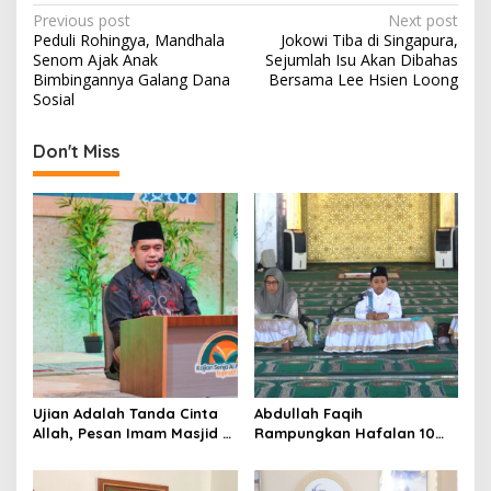
e
P
Previous post
Next post
s
Peduli Rohingya, Mandhala
Jokowi Tiba di Singapura,
o
Senom Ajak Anak
Sejumlah Isu Akan Dibahas
s
Bimbingannya Galang Dana
Bersama Lee Hsien Loong
Sosial
t
n
Don't Miss
a
v
i
g
a
t
i
o
Ujian Adalah Tanda Cinta
Abdullah Faqih
n
Allah, Pesan Imam Masjid Al
Rampungkan Hafalan 10
Akbar Surabaya
Juz, Jadi Inspirasi Siswa
Tahfidz