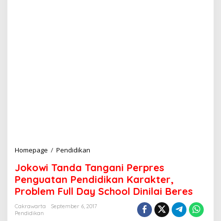
Homepage
/
Pendidikan
J
o
Jokowi Tanda Tangani Perpres
k
o
Penguatan Pendidikan Karakter,
w
Problem Full Day School Dinilai Beres
i
T
Cakrawarta
September 6, 2017
a
Pendidikan