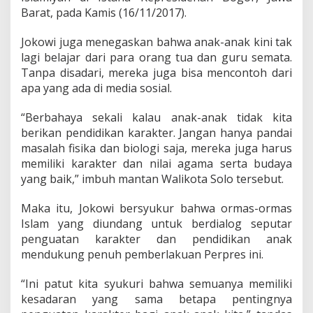
n
Barat, pada Kamis (16/11/2017).
d
i
d
Jokowi juga menegaskan bahwa anak-anak kini tak
i
lagi belajar dari para orang tua dan guru semata.
k
Tanpa disadari, mereka juga bisa mencontoh dari
a
apa yang ada di media sosial.
n
K
a
“Berbahaya sekali kalau anak-anak tidak kita
r
berikan pendidikan karakter. Jangan hanya pandai
a
masalah fisika dan biologi saja, mereka juga harus
k
memiliki karakter dan nilai agama serta budaya
t
yang baik,” imbuh mantan Walikota Solo tersebut.
e
r
Maka itu, Jokowi bersyukur bahwa ormas-ormas
Islam yang diundang untuk berdialog seputar
penguatan karakter dan pendidikan anak
mendukung penuh pemberlakuan Perpres ini.
“Ini patut kita syukuri bahwa semuanya memiliki
kesadaran yang sama betapa pentingnya