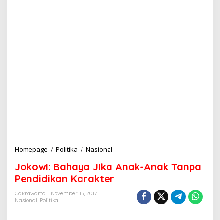
Homepage
/
Politika
/
Nasional
J
o
Jokowi: Bahaya Jika Anak-Anak Tanpa
k
o
Pendidikan Karakter
w
i
Cakrawarta
November 16, 2017
Nasional
,
Politika
:
B