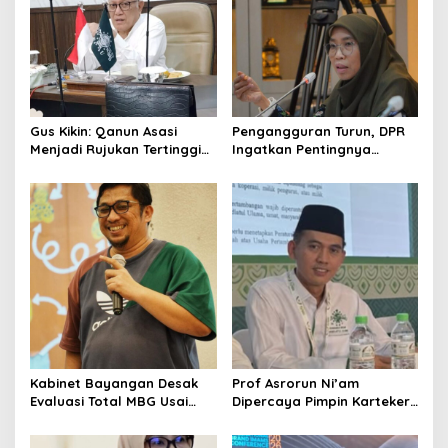
g
a
t
i
o
Gus Kikin: Qanun Asasi
Pengangguran Turun, DPR
n
Menjadi Rujukan Tertinggi
Ingatkan Pentingnya
NU, Melampaui AD/ART
Menciptakan Pekerjaan
yang Layak
Kabinet Bayangan Desak
Prof Asrorun Ni’am
Evaluasi Total MBG Usai
Dipercaya Pimpin Karteker
Rentetan Keracunan
PWNU Jambi, Dinilai Simbol
Massal
Regenerasi Kepemimpinan