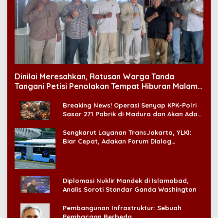
Dinilai Meresahkan, Ratusan Warga Tanda
Tangani Petisi Penolakan Tempat Hiburan Malam
di CitraLand
Breaking News! Operasi Senyap KPK-Polri
Sasar 271 Pabrik di Madura dan Akan Ada
‘Badai Pemeriksaan’
Sengkarut Layanan TransJakarta, YLKI:
Biar Cepat, Adakan Forum Dialog
Konsumen!
Diplomasi Nuklir Mandek di Islamabad,
Analis Soroti Standar Ganda Washington
Pembangunan Infrastruktur: Sebuah
Pembacaan Berbeda