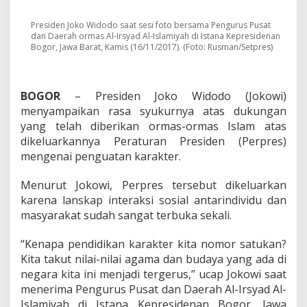
a
h
a
Presiden Joko Widodo saat sesi foto bersama Pengurus Pusat
dan Daerah ormas Al-Irsyad Al-Islamiyah di Istana Kepresidenan
y
Bogor, Jawa Barat, Kamis (16/11/2017). (Foto: Rusman/Setpres)
a
J
i
k
BOGOR
–
Presiden Joko Widodo (Jokowi)
a
menyampaikan rasa syukurnya atas dukungan
A
n
yang telah diberikan ormas-ormas Islam atas
a
dikeluarkannya Peraturan Presiden (Perpres)
k
mengenai penguatan karakter.
-
A
Menurut Jokowi, Perpres tersebut dikeluarkan
n
a
karena lanskap interaksi sosial antarindividu dan
k
masyarakat sudah sangat terbuka sekali.
T
a
“Kenapa pendidikan karakter kita nomor satukan?
n
Kita takut nilai-nilai agama dan budaya yang ada di
p
a
negara kita ini menjadi tergerus,” ucap Jokowi saat
P
menerima Pengurus Pusat dan Daerah Al-Irsyad Al-
e
Islamiyah di Istana Kepresidenan Bogor, Jawa