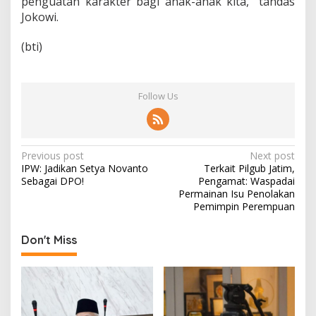
penguatan karakter bagi anak-anak kita,” tandas
Jokowi.
(bti)
Follow Us
P
Previous post
Next post
IPW: Jadikan Setya Novanto
Terkait Pilgub Jatim,
o
Sebagai DPO!
Pengamat: Waspadai
s
Permainan Isu Penolakan
Pemimpin Perempuan
t
n
Don't Miss
a
v
i