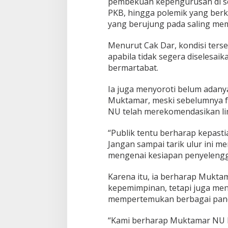
pembekuan kepengurusan di s
D
PKB, hingga polemik yang berk
i
yang berujung pada saling memb
n
a
m
Menurut Cak Dar, kondisi ters
i
apabila tidak segera diselesai
k
bermartabat.
a
I
n
Ia juga menyoroti belum adany
t
Muktamar, meski sebelumnya 
e
NU telah merekomendasikan lima
r
n
“Publik tentu berharap kepas
a
l
Jangan sampai tarik ulur ini 
mengenai kesiapan penyelengg
Karena itu, ia berharap Mukta
kepemimpinan, tetapi juga men
mempertemukan berbagai panda
“Kami berharap Muktamar NU K