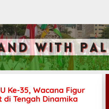
U Ke-35, Wacana Figur
 di Tengah Dinamika