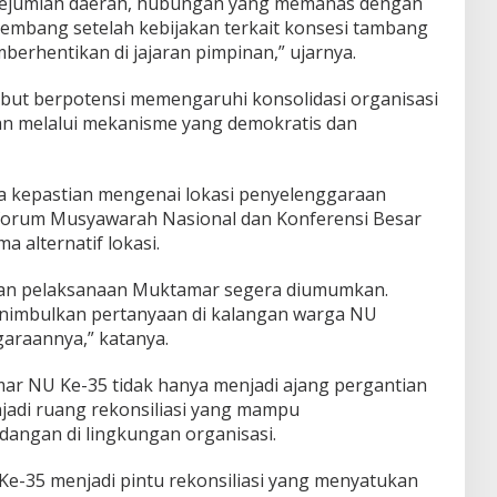
ejumlah daerah, hubungan yang memanas dengan
embang setelah kebijakan terkait konsesi tambang
erhentikan di jajaran pimpinan,” ujarnya.
ebut berpotensi memengaruhi konsolidasi organisasi
kan melalui mekanisme yang demokratis dan
a kepastian mengenai lokasi penyelenggaraan
forum Musyawarah Nasional dan Konferensi Besar
 alternatif lokasi.
tian pelaksanaan Muktamar segera diumumkan.
menimbulkan pertanyaan di kalangan warga NU
araannya,” katanya.
mar NU Ke-35 tidak hanya menjadi ajang pergantian
jadi ruang rekonsiliasi yang mampu
ngan di lingkungan organisasi.
e-35 menjadi pintu rekonsiliasi yang menyatukan