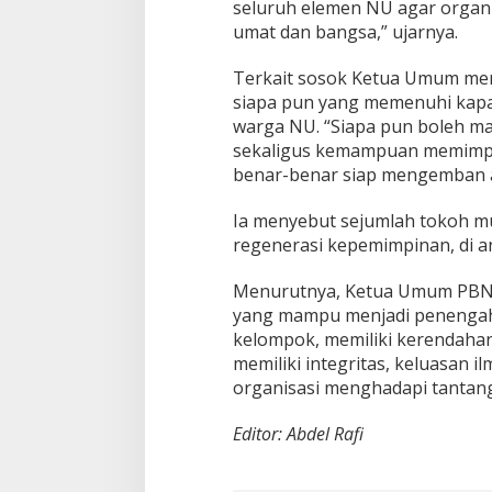
seluruh elemen NU agar organ
umat dan bangsa,” ujarnya.
Terkait sosok Ketua Umum men
siapa pun yang memenuhi kap
warga NU. “Siapa pun boleh ma
sekaligus kemampuan memimpi
benar-benar siap mengemban a
Ia menyebut sejumlah tokoh mu
regenerasi kepemimpinan, di a
Menurutnya, Ketua Umum PBNU
yang mampu menjadi penengah d
kelompok, memiliki kerendahan 
memiliki integritas, keluasan 
organisasi menghadapi tantan
Editor: Abdel Rafi