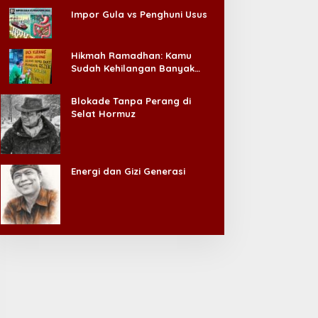
Impor Gula vs Penghuni Usus
Hikmah Ramadhan: Kamu
Sudah Kehilangan Banyak
Hal, Jangan Sampai
Kehilangan Diri Sendiri!
Blokade Tanpa Perang di
Selat Hormuz
Energi dan Gizi Generasi