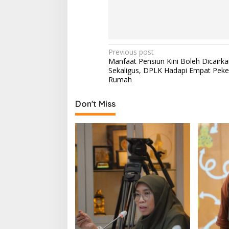
P
Previous post
Manfaat Pensiun Kini Boleh Dicairka
o
Sekaligus, DPLK Hadapi Empat Peke
s
Rumah
t
Don't Miss
n
a
v
i
g
a
t
i
o