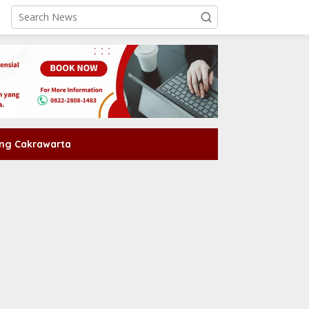
ng Cakrawarta