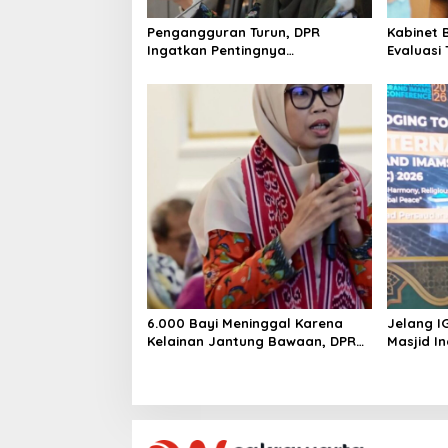
n
Pengangguran Turun, DPR
Kabinet 
Ingatkan Pentingnya
Evaluasi
Menciptakan Pekerjaan yang
Keracun
Layak
6.000 Bayi Meninggal Karena
Jelang I
Kelainan Jantung Bawaan, DPR
Masjid I
Desak Pemerataan Operasi
Jantung Anak