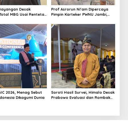
Bayangan Desak
Prof Asrorun Ni’am Dipercaya
 Total MBG Usai Rentetan
Pimpin Karteker PWNU Jambi,
an Massal
Dinilai Simbol Regenerasi
Kepemimpinan NU
GIC 2026, Menag Sebut
Soroti Hasil Survei, Himalo Desak
ndonesia Dikagumi Dunia
Prabowo Evaluasi dan Rombak
Kabinet