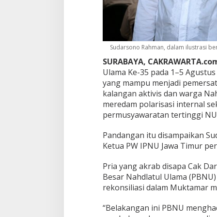
r
P
e
m
e
r
Sudarsono Rahman, dalam ilustrasi ber
s
SURABAYA, CAKRAWARTA.com
a
Ulama Ke-35 pada 1–5 Agustus
t
yang mampu menjadi pemersatu
u
M
kalangan aktivis dan warga Nah
e
meredam polarisasi internal se
n
permusyawaratan tertinggi NU
g
u
Pandangan itu disampaikan Su
a
t
Ketua PW IPNU Jawa Timur peri
d
i
Pria yang akrab disapa Cak Dar
T
Besar Nahdlatul Ulama (PBNU
e
rekonsiliasi dalam Muktamar 
n
g
a
“Belakangan ini PBNU menghada
h