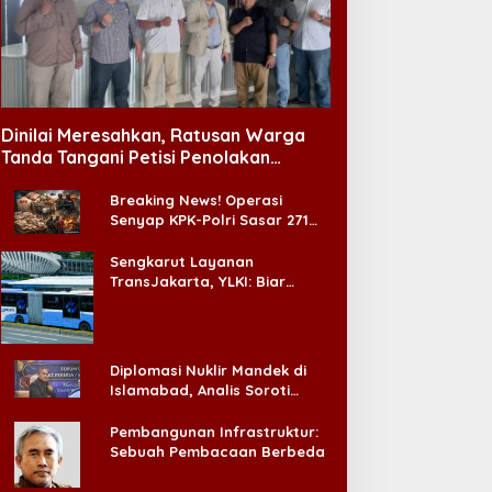
Dinilai Meresahkan, Ratusan Warga
Tanda Tangani Petisi Penolakan
Tempat Hiburan Malam di CitraLand
Breaking News! Operasi
Senyap KPK-Polri Sasar 271
Pabrik di Madura dan Akan
Ada ‘Badai Pemeriksaan’
Sengkarut Layanan
TransJakarta, YLKI: Biar
Cepat, Adakan Forum Dialog
Konsumen!
Diplomasi Nuklir Mandek di
Islamabad, Analis Soroti
Standar Ganda Washington
Pembangunan Infrastruktur:
Sebuah Pembacaan Berbeda