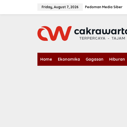
S
k
Friday, August 7, 2026
Pedoman Media Siber
i
p
t
o
c
o
n
t
e
n
Home
Ekonomika
Gagasan
Hiburan
t