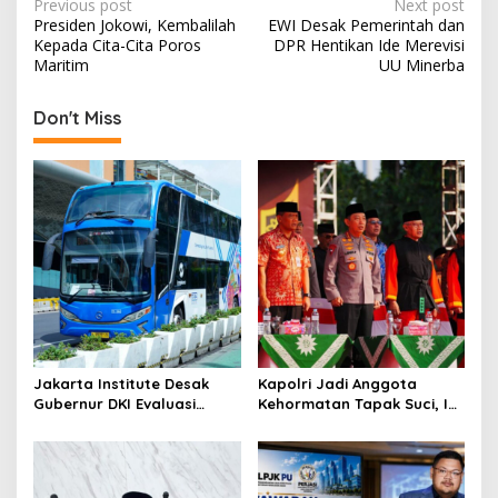
P
Previous post
Next post
Presiden Jokowi, Kembalilah
EWI Desak Pemerintah dan
o
Kepada Cita-Cita Poros
DPR Hentikan Ide Merevisi
s
Maritim
UU Minerba
t
Don't Miss
n
a
v
i
g
a
t
i
o
Jakarta Institute Desak
Kapolri Jadi Anggota
Gubernur DKI Evaluasi
Kehormatan Tapak Suci, Ini
n
Transjakarta soal
Pesannya untuk Kader
Penumpang Diturunkan