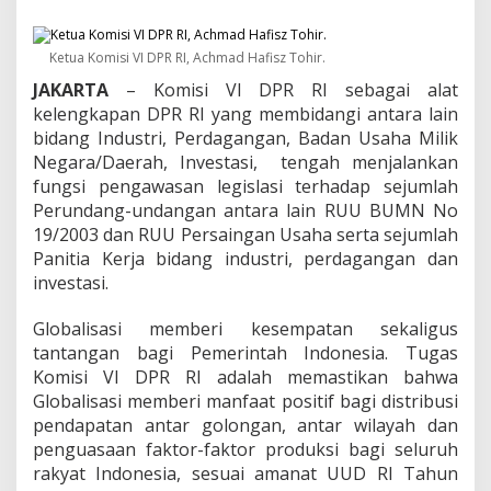
m
b
i
Ketua Komisi VI DPR RI, Achmad Hafisz Tohir.
c
a
JAKARTA
– Komisi VI DPR RI sebagai alat
r
kelengkapan DPR RI yang membidangi antara lain
a
bidang Industri, Perdagangan, Badan Usaha Milik
a
n
Negara/Daerah, Investasi, tengah menjalankan
K
fungsi pengawasan legislasi terhadap sejumlah
o
Perundang-undangan antara lain RUU BUMN No
m
19/2003 dan RUU Persaingan Usaha serta sejumlah
i
Panitia Kerja bidang industri, perdagangan dan
s
i
investasi.
V
I
Globalisasi memberi kesempatan sekaligus
D
tantangan bagi Pemerintah Indonesia. Tugas
P
Komisi VI DPR RI adalah memastikan bahwa
R
d
Globalisasi memberi manfaat positif bagi distribusi
e
pendapatan antar golongan, antar wilayah dan
n
penguasaan faktor-faktor produksi bagi seluruh
g
rakyat Indonesia, sesuai amanat UUD RI Tahun
a