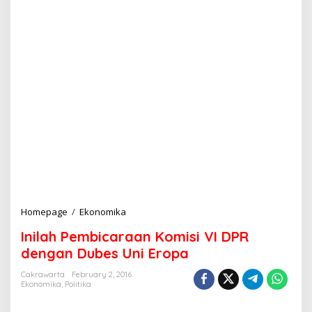
Homepage
/
Ekonomika
I
n
Inilah Pembicaraan Komisi VI DPR
i
l
dengan Dubes Uni Eropa
a
h
Cakrawarta
February 2, 2016
Ekonomika
,
Politika
P
e