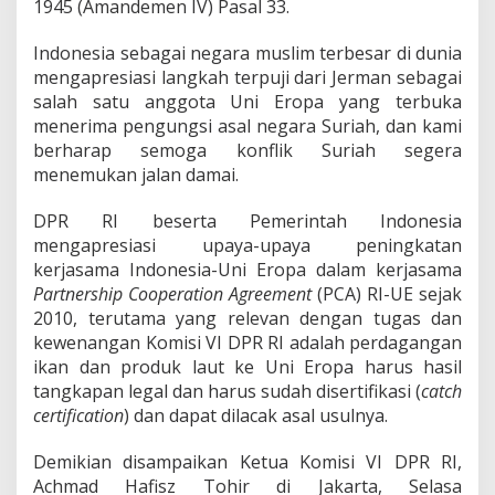
n
1945 (Amandemen IV) Pasal 33.
D
u
Indonesia sebagai negara muslim terbesar di dunia
b
mengapresiasi langkah terpuji dari Jerman sebagai
e
salah satu anggota Uni Eropa yang terbuka
s
U
menerima pengungsi asal negara Suriah, dan kami
n
berharap semoga konflik Suriah segera
i
menemukan jalan damai.
E
r
DPR RI beserta Pemerintah Indonesia
o
p
mengapresiasi upaya-upaya peningkatan
a
kerjasama Indonesia-Uni Eropa dalam kerjasama
Partnership
Cooperation
Agreement
(PCA) RI-UE sejak
2010, terutama yang relevan dengan tugas dan
kewenangan Komisi VI DPR RI adalah perdagangan
ikan dan produk laut ke Uni Eropa harus hasil
tangkapan legal dan harus sudah disertifikasi (
catch
certification
) dan dapat dilacak asal usulnya.
Demikian disampaikan Ketua Komisi VI DPR RI,
Achmad Hafisz Tohir di Jakarta, Selasa