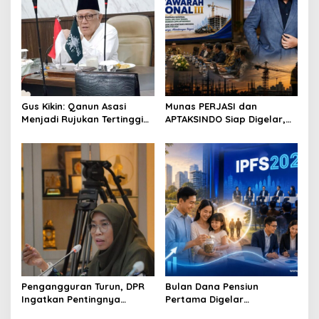
Gus Kikin: Qanun Asasi
Munas PERJASI dan
Menjadi Rujukan Tertinggi
APTAKSINDO Siap Digelar,
NU, Melampaui AD/ART
Bahas Regenerasi hingga
Revisi AD/ART
Pengangguran Turun, DPR
Bulan Dana Pensiun
Ingatkan Pentingnya
Pertama Digelar
Menciptakan Pekerjaan
September, Industri