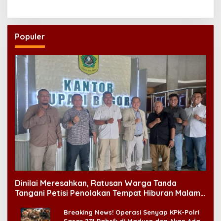
yang Layak
Perkuat Ekosistem Pensiun
Berkelanjutan
Populer
Dinilai Meresahkan, Ratusan Warga Tanda
Tangani Petisi Penolakan Tempat Hiburan Malam
di CitraLand
Breaking News! Operasi Senyap KPK-Polri
Sasar 271 Pabrik di Madura dan Akan Ada