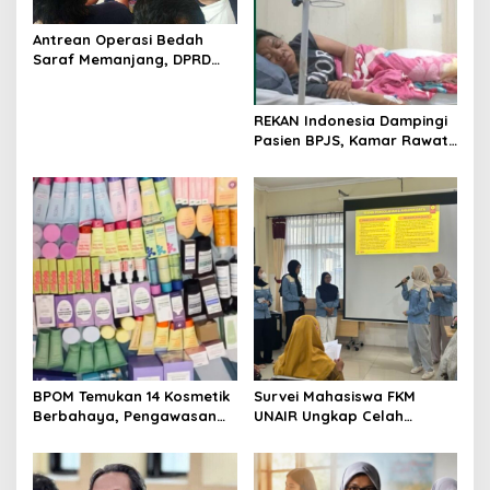
a
t
Antrean Operasi Bedah
Saraf Memanjang, DPRD
i
Jatim Minta Layanan RSUD
o
Dr. Soetomo Dievaluasi
REKAN Indonesia Dampingi
n
Pasien BPJS, Kamar Rawat
Inap Akhirnya Tersedia
BPOM Temukan 14 Kosmetik
Survei Mahasiswa FKM
Berbahaya, Pengawasan
UNAIR Ungkap Celah
Penjualan Daring Didesak
Pencegahan DBD di
Diperketat
Permukiman Surabaya