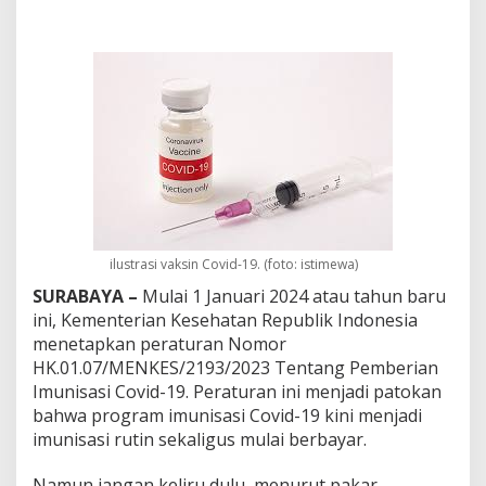
i
C
o
v
i
d
-
1
9
S
e
k
a
r
ilustrasi vaksin Covid-19. (foto: istimewa)
a
n
SURABAYA –
Mulai 1 Januari 2024 atau tahun baru
g
ini, Kementerian Kesehatan Republik Indonesia
B
menetapkan peraturan Nomor
a
HK.01.07/MENKES/2193/2023 Tentang Pemberian
y
Imunisasi Covid-19. Peraturan ini menjadi patokan
a
r
bahwa program imunisasi Covid-19 kini menjadi
,
imunisasi rutin sekaligus mulai berbayar.
E
p
Namun jangan keliru dulu, menurut pakar