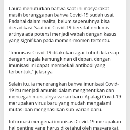
n
t
Laura menuturkan bahwa saat ini masyarakat
a
masih beranggapan bahwa Covid-19 sudah usai.
n
Padahal dalam realita, belum sepenuhnya bisa
T
dieradikasi. Saat ini Covid-19 bersifat endemis
e
t
artinya ada potensi menjadi wabah dengan kasus
a
yang signifikan pada momen-momen tertentu.
p
G
“Imunisasi Covid-19 dilakukan agar tubuh kita siap
r
dengan segala kemungkinan di depan, dengan
a
t
imunisasi ini dapat membekali antibodi yang
i
terbentuk,” jelasnya.
s
!
Selain itu, ia menerangkan bahwa imunisasi Covid-
19 itu menjadi amunisi dalam menghentikan dan
mencegah munculnya varian baru. Apalagi Covid-19
merupakan virus baru yang mudah mengalami
mutasi dan menghasilkan sub-varian baru.
Informasi mengenai imunisasi Covid-19 merupakan
hal penting yang harus diketahui oleh masyarakat.