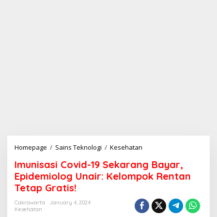
Homepage
/
Sains Teknologi
/
Kesehatan
I
m
Imunisasi Covid-19 Sekarang Bayar,
u
n
Epidemiolog Unair: Kelompok Rentan
i
Tetap Gratis!
s
a
Cakrawarta
January 4, 2024
s
Kesehatan