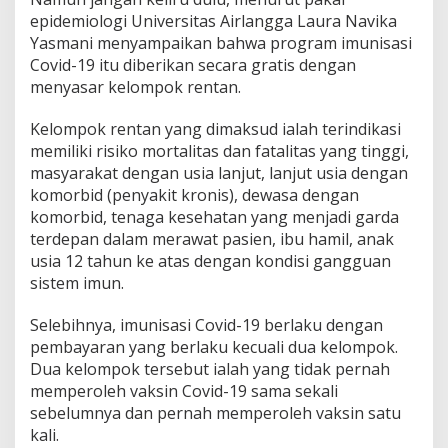
i
epidemiologi Universitas Airlangga Laura Navika
d
e
Yasmani menyampaikan bahwa program imunisasi
m
Covid-19 itu diberikan secara gratis dengan
i
menyasar kelompok rentan.
o
l
Kelompok rentan yang dimaksud ialah terindikasi
o
g
memiliki risiko mortalitas dan fatalitas yang tinggi,
U
masyarakat dengan usia lanjut, lanjut usia dengan
n
komorbid (penyakit kronis), dewasa dengan
a
komorbid, tenaga kesehatan yang menjadi garda
i
r
terdepan dalam merawat pasien, ibu hamil, anak
:
usia 12 tahun ke atas dengan kondisi gangguan
K
sistem imun.
e
l
Selebihnya, imunisasi Covid-19 berlaku dengan
o
m
pembayaran yang berlaku kecuali dua kelompok.
p
Dua kelompok tersebut ialah yang tidak pernah
o
memperoleh vaksin Covid-19 sama sekali
k
sebelumnya dan pernah memperoleh vaksin satu
R
kali.
e