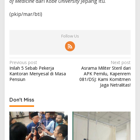
of Medicine
dari
Kobe University
Jepang itu.
(pkip/mar/bti)
Follow Us
P
Previous post
Next post
Inilah 5 Sebab Pekerja
Asrama Militer Steril dari
o
Kantoran Menyesal di Masa
APK Pemilu, Kapenrem
s
Pensiun
081/DSJ: Kami Komitmen
Jaga Netralitas!
t
n
Don't Miss
a
v
i
g