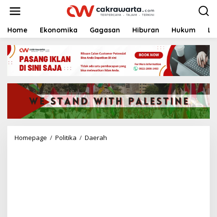
S
k
i
p
Home
Ekonomika
Gagasan
Hiburan
Hukum
Li
t
o
c
o
n
t
e
n
t
Homepage
/
Politika
/
Daerah
A
s
r
a
m
a
M
i
l
i