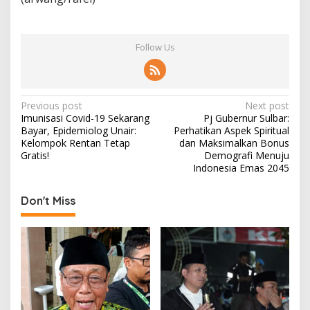
Follow Us
P
Previous post
Next post
Imunisasi Covid-19 Sekarang
Pj Gubernur Sulbar:
o
Bayar, Epidemiolog Unair:
Perhatikan Aspek Spiritual
s
Kelompok Rentan Tetap
dan Maksimalkan Bonus
Gratis!
Demografi Menuju
t
Indonesia Emas 2045
n
Don't Miss
a
v
i
g
a
t