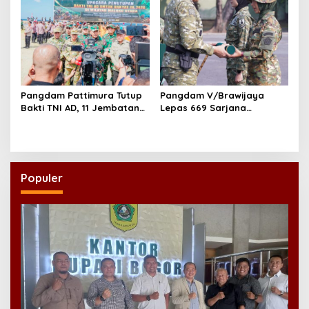
Pangdam Pattimura Tutup
Pangdam V/Brawijaya
Bakti TNI AD, 11 Jembatan
Lepas 669 Sarjana
dan 58 Rumah Tuntas
Penggerak, Perkuat Desa
Dibangun
hingga Kampung Nelayan
Populer