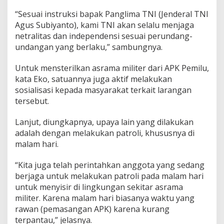
e
n
“Sesuai instruksi bapak Panglima TNI (Jenderal TNI
J
Agus Subiyanto), kami TNI akan selalu menjaga
a
netralitas dan independensi sesuai perundang-
g
a
undangan yang berlaku,” sambungnya.
N
e
Untuk mensterilkan asrama militer dari APK Pemilu,
t
kata Eko, satuannya juga aktif melakukan
r
sosialisasi kepada masyarakat terkait larangan
a
l
tersebut.
i
t
Lanjut, diungkapnya, upaya lain yang dilakukan
a
adalah dengan melakukan patroli, khususnya di
s
malam hari.
!
“Kita juga telah perintahkan anggota yang sedang
berjaga untuk melakukan patroli pada malam hari
untuk menyisir di lingkungan sekitar asrama
militer. Karena malam hari biasanya waktu yang
rawan (pemasangan APK) karena kurang
terpantau,” jelasnya.