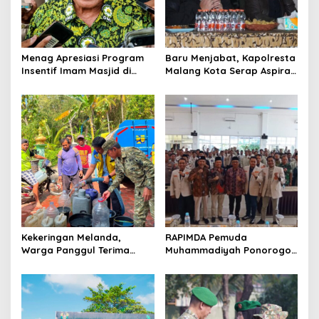
i
o
n
Menag Apresiasi Program
Baru Menjabat, Kapolresta
Insentif Imam Masjid di
Malang Kota Serap Aspirasi
Jatim, DMI Dorong Jadi
Warga Lewat Dialog
Model Nasional
Kamtibmas
Kekeringan Melanda,
RAPIMDA Pemuda
Warga Panggul Terima
Muhammadiyah Ponorogo
8.000 Liter Air
Teguhkan Politik
Kebangsaan Berbasis
Integritas