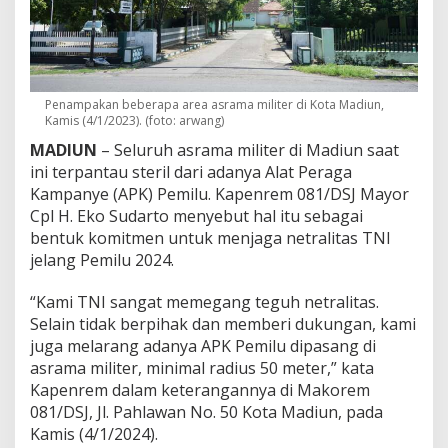
a
p
e
n
r
e
Penampakan beberapa area asrama militer di Kota Madiun,
m
Kamis (4/1/2023). (foto: arwang)
0
8
MADIUN
– Seluruh asrama militer di Madiun saat
1
ini terpantau steril dari adanya Alat Peraga
/
Kampanye (APK) Pemilu. Kapenrem 081/DSJ Mayor
D
Cpl H. Eko Sudarto menyebut hal itu sebagai
S
J
bentuk komitmen untuk menjaga netralitas TNI
:
jelang Pemilu 2024.
K
a
“Kami TNI sangat memegang teguh netralitas.
m
Selain tidak berpihak dan memberi dukungan, kami
i
K
juga melarang adanya APK Pemilu dipasang di
o
asrama militer, minimal radius 50 meter,” kata
m
Kapenrem dalam keterangannya di Makorem
i
081/DSJ, Jl. Pahlawan No. 50 Kota Madiun, pada
t
m
Kamis (4/1/2024).