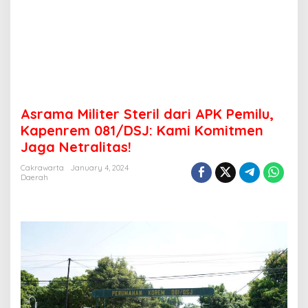
t
e
r
S
t
e
r
i
l
Asrama Militer Steril dari APK Pemilu,
d
Kapenrem 081/DSJ: Kami Komitmen
a
Jaga Netralitas!
r
i
Cakrawarta
January 4, 2024
A
Daerah
P
K
P
e
m
i
l
u
,
K