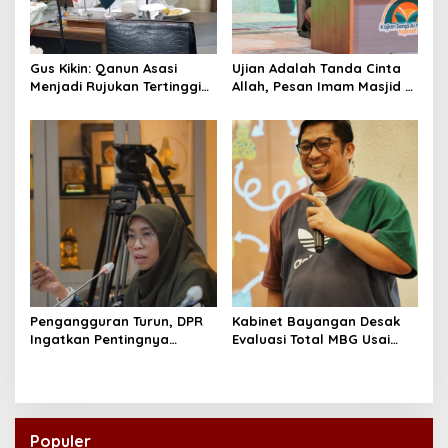
Gus Kikin: Qanun Asasi
Ujian Adalah Tanda Cinta
Menjadi Rujukan Tertinggi
Allah, Pesan Imam Masjid Al
NU, Melampaui AD/ART
Akbar Surabaya
Pengangguran Turun, DPR
Kabinet Bayangan Desak
Ingatkan Pentingnya
Evaluasi Total MBG Usai
Menciptakan Pekerjaan
Rentetan Keracunan
yang Layak
Massal
Populer