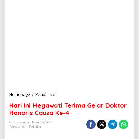
Homepage
/
Pendidikan
H
a
Hari Ini Megawati Terima Gelar Doktor
r
i
Honoris Causa Ke-4
I
n
Cakrawarta
May 25, 2016
Pendidikan
,
Politika
i
M