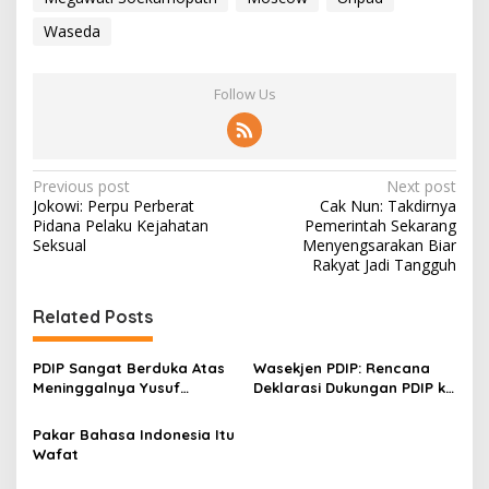
Waseda
Follow Us
P
Previous post
Next post
Jokowi: Perpu Perberat
Cak Nun: Takdirnya
o
Pidana Pelaku Kejahatan
Pemerintah Sekarang
s
Seksual
Menyengsarakan Biar
Rakyat Jadi Tangguh
t
n
Related Posts
a
v
PDIP Sangat Berduka Atas
Wasekjen PDIP: Rencana
Meninggalnya Yusuf
Deklarasi Dukungan PDIP ke
i
Supendi
Ahok Itu Hoax
g
Pakar Bahasa Indonesia Itu
Wafat
a