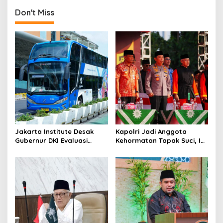
t
Don't Miss
i
o
n
Jakarta Institute Desak
Kapolri Jadi Anggota
Gubernur DKI Evaluasi
Kehormatan Tapak Suci, Ini
Transjakarta soal
Pesannya untuk Kader
Penumpang Diturunkan