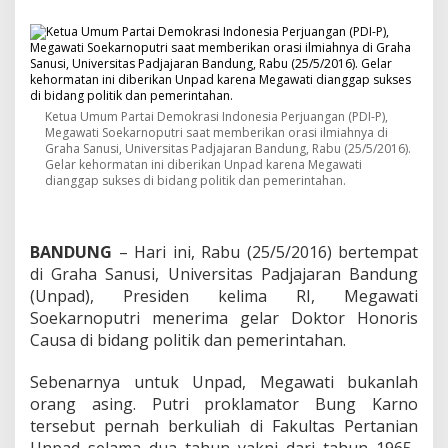
e
g
a
w
a
t
i
Ketua Umum Partai Demokrasi Indonesia Perjuangan (PDI-P),
T
Megawati Soekarnoputri saat memberikan orasi ilmiahnya di
e
Graha Sanusi, Universitas Padjajaran Bandung, Rabu (25/5/2016).
r
Gelar kehormatan ini diberikan Unpad karena Megawati
i
dianggap sukses di bidang politik dan pemerintahan.
m
a
G
BANDUNG
– Hari ini, Rabu (25/5/2016) bertempat
e
l
di Graha Sanusi, Universitas Padjajaran Bandung
a
(Unpad), Presiden kelima RI, Megawati
r
Soekarnoputri menerima gelar Doktor Honoris
D
Causa di bidang politik dan pemerintahan.
o
k
t
Sebenarnya untuk Unpad, Megawati bukanlah
o
orang asing. Putri proklamator Bung Karno
r
tersebut pernah berkuliah di Fakultas Pertanian
H