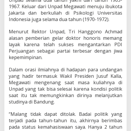
Unpad selama dua tahun yakni dari tahun 1965-
o
1967. Keluar dari Unpad Megawati menuju ibukota
n
o
Jakarta dan berkuliah di Psikologi Universitas
r
Indonesia juga selama dua tahun (1970-1972).
i
s
Menurut Rektor Unpad, Tri Hanggono Achmad
C
alasan pemberian gelar doktor honoris memang
a
u
layak karena telah sukses mengantarkan PDI
s
Perjuangan sebagai partai terbesar dengan jiwa
a
kepemimpinan.
K
e
Dalam orasi ilmiahnya di hadapan para undangan
-
4
yang hadir termasuk Wakil Presiden Jusuf Kalla,
Megawati mengenang saat masa kuliahnya di
Unpad yang tak bisa selesai karena kondisi politik
saat itu tak memungkinkan dirinya melanjutkan
studinya di Bandung.
“Malang tidak dapat ditolak. Badai politik yang
terjadi pada tahun-tahun itu, akhirnya berimbas
pada status kemahasiswaan saya. Hanya 2 tahun