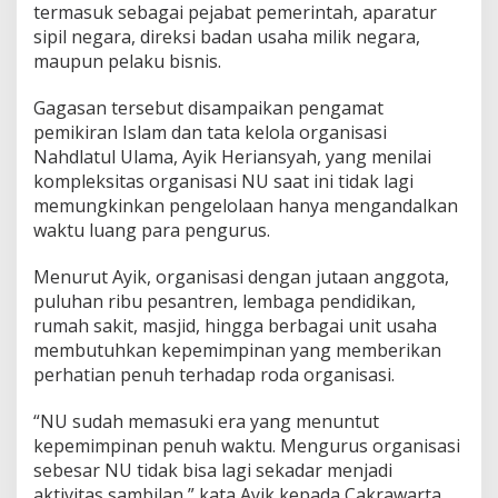
l
termasuk sebagai pejabat pemerintah, aparatur
l
sipil negara, direksi badan usaha milik negara,
-
maupun pelaku bisnis.
T
i
m
Gagasan tersebut disampaikan pengamat
e
pemikiran Islam dan tata kelola organisasi
,
Nahdlatul Ulama, Ayik Heriansyah, yang menilai
D
kompleksitas organisasi NU saat ini tidak lagi
i
l
memungkinkan pengelolaan hanya mengandalkan
a
waktu luang para pengurus.
r
a
Menurut Ayik, organisasi dengan jutaan anggota,
n
puluhan ribu pesantren, lembaga pendidikan,
g
B
rumah sakit, masjid, hingga berbagai unit usaha
e
membutuhkan kepemimpinan yang memberikan
r
perhatian penuh terhadap roda organisasi.
b
i
“NU sudah memasuki era yang menuntut
s
n
kepemimpinan penuh waktu. Mengurus organisasi
i
sebesar NU tidak bisa lagi sekadar menjadi
s
aktivitas sambilan,” kata Ayik kepada Cakrawarta,