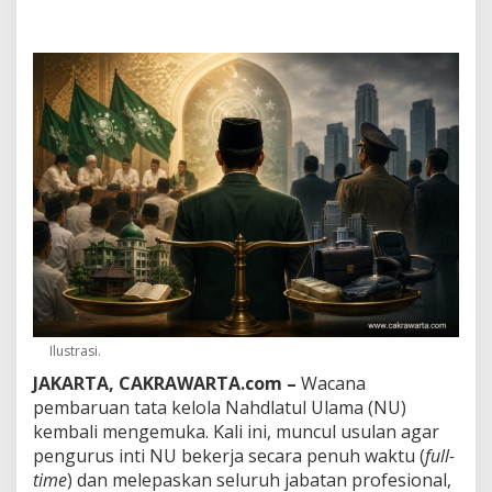
o
n
t
r
o
v
e
r
s
i
a
l
:
P
e
n
g
u
Ilustrasi.
r
u
JAKARTA, CAKRAWARTA.com –
Wacana
s
pembaruan tata kelola Nahdlatul Ulama (NU)
N
kembali mengemuka. Kali ini, muncul usulan agar
U
pengurus inti NU bekerja secara penuh waktu (
full-
F
u
time
) dan melepaskan seluruh jabatan profesional,