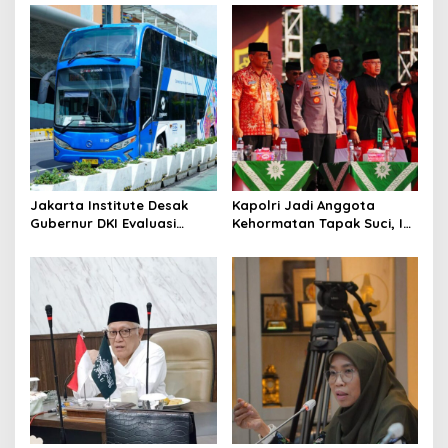
v
i
g
a
t
i
o
Jakarta Institute Desak
Kapolri Jadi Anggota
n
Gubernur DKI Evaluasi
Kehormatan Tapak Suci, Ini
Transjakarta soal
Pesannya untuk Kader
Penumpang Diturunkan