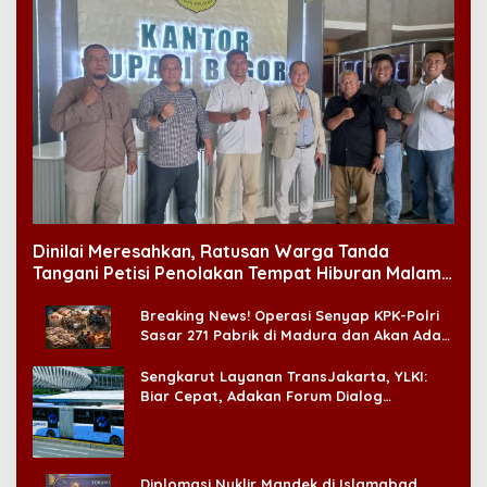
Dinilai Meresahkan, Ratusan Warga Tanda
Tangani Petisi Penolakan Tempat Hiburan Malam
di CitraLand
Breaking News! Operasi Senyap KPK-Polri
Sasar 271 Pabrik di Madura dan Akan Ada
‘Badai Pemeriksaan’
Sengkarut Layanan TransJakarta, YLKI:
Biar Cepat, Adakan Forum Dialog
Konsumen!
Diplomasi Nuklir Mandek di Islamabad,