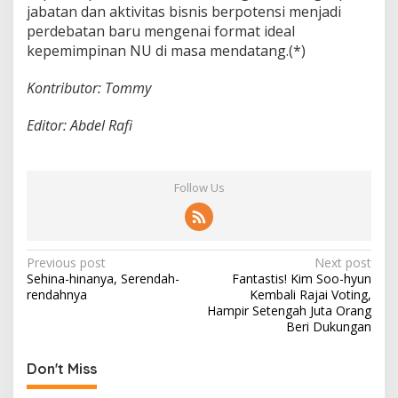
jabatan dan aktivitas bisnis berpotensi menjadi
perdebatan baru mengenai format ideal
kepemimpinan NU di masa mendatang.(*)
Kontributor: Tommy
Editor: Abdel Rafi
Follow Us
P
Previous post
Next post
Sehina-hinanya, Serendah-
Fantastis! Kim Soo-hyun
o
rendahnya
Kembali Rajai Voting,
s
Hampir Setengah Juta Orang
Beri Dukungan
t
n
Don't Miss
a