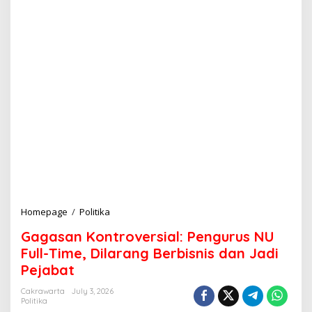
Homepage
/
Politika
G
a
Gagasan Kontroversial: Pengurus NU
g
a
Full-Time, Dilarang Berbisnis dan Jadi
s
Pejabat
a
n
Cakrawarta
July 3, 2026
K
Politika