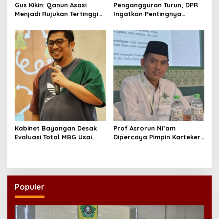
Gus Kikin: Qanun Asasi
Pengangguran Turun, DPR
Menjadi Rujukan Tertinggi
Ingatkan Pentingnya
NU, Melampaui AD/ART
Menciptakan Pekerjaan
yang Layak
Kabinet Bayangan Desak
Prof Asrorun Ni’am
Evaluasi Total MBG Usai
Dipercaya Pimpin Karteker
Rentetan Keracunan
PWNU Jambi, Dinilai Simbol
Massal
Regenerasi Kepemimpinan
NU
Populer