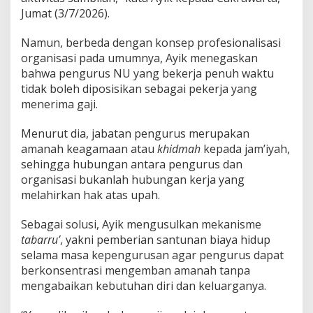
d
Jumat (3/7/2026).
a
n
J
Namun, berbeda dengan konsep profesionalisasi
a
organisasi pada umumnya, Ayik menegaskan
d
bahwa pengurus NU yang bekerja penuh waktu
i
tidak boleh diposisikan sebagai pekerja yang
P
menerima gaji.
e
j
a
Menurut dia, jabatan pengurus merupakan
b
amanah keagamaan atau
khidmah
kepada jam’iyah,
a
sehingga hubungan antara pengurus dan
t
organisasi bukanlah hubungan kerja yang
melahirkan hak atas upah.
Sebagai solusi, Ayik mengusulkan mekanisme
tabarru’
, yakni pemberian santunan biaya hidup
selama masa kepengurusan agar pengurus dapat
berkonsentrasi mengemban amanah tanpa
mengabaikan kebutuhan diri dan keluarganya.