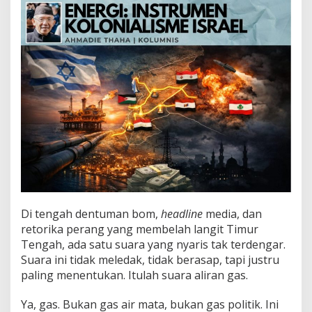
n
s
t
r
u
m
e
n
K
o
l
o
n
i
a
l
i
Di tengah dentuman bom,
headline
media, dan
s
m
retorika perang yang membelah langit Timur
e
Tengah, ada satu suara yang nyaris tak terdengar.
I
Suara ini tidak meledak, tidak berasap, tapi justru
s
paling menentukan. Itulah suara aliran gas.
r
a
e
Ya, gas. Bukan gas air mata, bukan gas politik. Ini