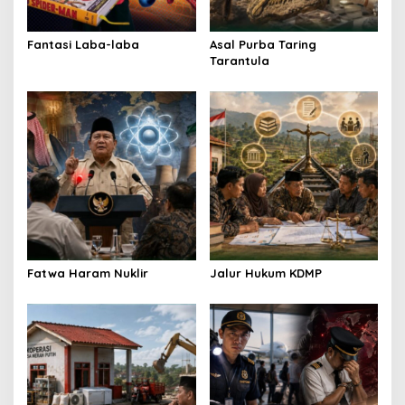
i
o
Fantasi Laba-laba
Asal Purba Taring
Tarantula
n
Fatwa Haram Nuklir
Jalur Hukum KDMP