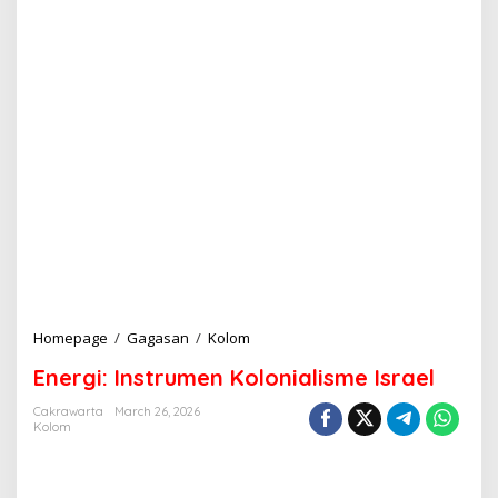
Homepage
/
Gagasan
/
Kolom
E
n
Energi: Instrumen Kolonialisme Israel
e
r
Cakrawarta
March 26, 2026
g
Kolom
i
:
I