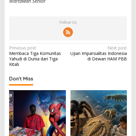
Wartawan Senior
Follow Us
P
Previous post
Next post
Membaca Tiga Komunitas
Ujian Imparsialitas Indonesia
o
Yahudi di Dunia dari Tiga
di Dewan HAM PBB
s
Kitab
t
Don't Miss
n
a
v
i
g
a
t