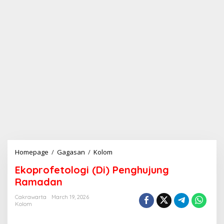
Homepage
/
Gagasan
/
Kolom
E
k
Ekoprofetologi (Di) Penghujung
o
p
Ramadan
r
o
Cakrawarta
March 19, 2026
Kolom
f
e