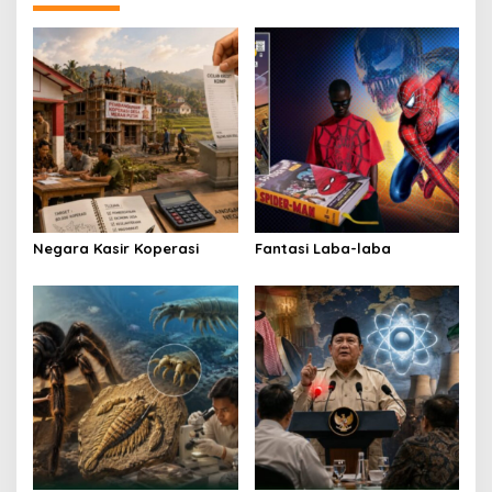
a
v
i
g
a
t
i
o
Negara Kasir Koperasi
Fantasi Laba-laba
n