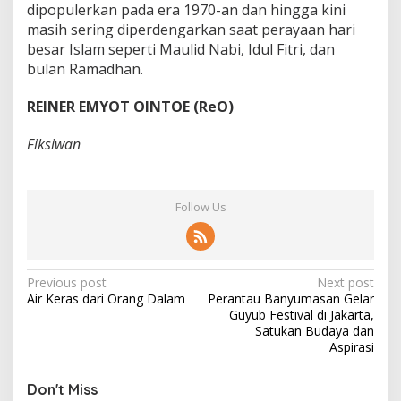
dipopulerkan pada era 1970-an dan hingga kini
masih sering diperdengarkan saat perayaan hari
besar Islam seperti Maulid Nabi, Idul Fitri, dan
bulan Ramadhan.
REINER EMYOT OINTOE (ReO)
Fiksiwan
Follow Us
P
Previous post
Next post
Air Keras dari Orang Dalam
Perantau Banyumasan Gelar
o
Guyub Festival di Jakarta,
s
Satukan Budaya dan
Aspirasi
t
n
Don't Miss