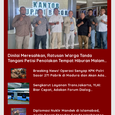
Dinilai Meresahkan, Ratusan Warga Tanda
Tangani Petisi Penolakan Tempat Hiburan Malam
di CitraLand
Breaking News! Operasi Senyap KPK-Polri
Sasar 271 Pabrik di Madura dan Akan Ada
‘Badai Pemeriksaan’
Sengkarut Layanan TransJakarta, YLKI:
Biar Cepat, Adakan Forum Dialog
Konsumen!
Diplomasi Nuklir Mandek di Islamabad,
Analis Soroti Standar Ganda Washington