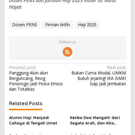
Dosen PENS dan Jamaah Haji 2025 Kloter 92 Nurul
Hayat
Dosen PENS
Firman Arifin
Haji 2025
Follow Us
P
Previous post
Next post
Panggung Alun-alun
Bukan Cuma Modal, UMKM
o
Berguncang, Reog
Butuh Jejaring! IKA ISMEI
s
Ponorogo Jadi Pesta Emosi
Siap Jadi Jembatan
dan Totalitas
t
n
Related Posts
a
v
Alumni Haji: Menjadi
Ketika Doa Mengalir dari
Cahaya di Tengah Umat
Segala Arah, dan Kita
i
Pulang dengan Selamat