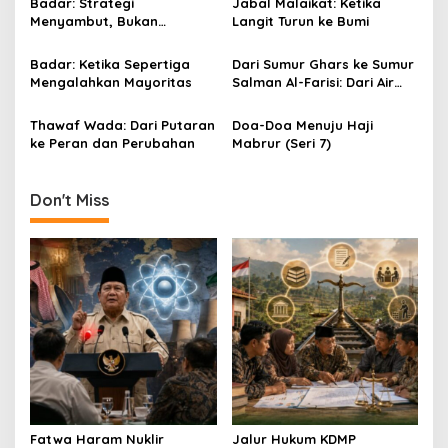
g
Badar: Strategi
Jabal Malaikat: Ketika
Menyambut, Bukan
Langit Turun ke Bumi
a
Menunggu
t
Badar: Ketika Sepertiga
Dari Sumur Ghars ke Sumur
i
Mengalahkan Mayoritas
Salman Al-Farisi: Dari Air
yang Membasuh hingga Air
o
yang Mengalirkan
Thawaf Wada: Dari Putaran
Doa-Doa Menuju Haji
n
ke Peran dan Perubahan
Mabrur (Seri 7)
Don't Miss
Fatwa Haram Nuklir
Jalur Hukum KDMP