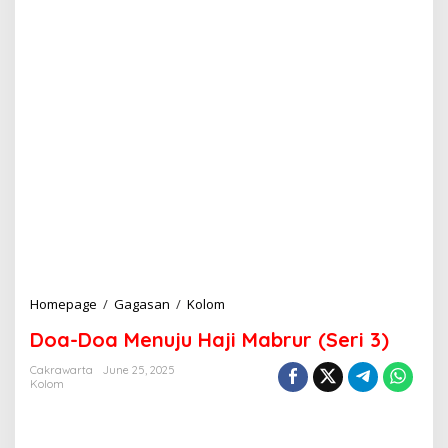
Homepage
/
Gagasan
/
Kolom
D
o
Doa-Doa Menuju Haji Mabrur (Seri 3)
a
-
Cakrawarta
June 25, 2025
D
Kolom
o
a
M