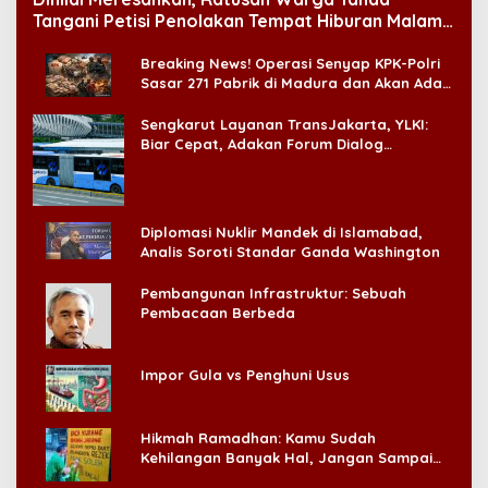
Tangani Petisi Penolakan Tempat Hiburan Malam
di CitraLand
Breaking News! Operasi Senyap KPK-Polri
Sasar 271 Pabrik di Madura dan Akan Ada
‘Badai Pemeriksaan’
Sengkarut Layanan TransJakarta, YLKI:
Biar Cepat, Adakan Forum Dialog
Konsumen!
Diplomasi Nuklir Mandek di Islamabad,
Analis Soroti Standar Ganda Washington
Pembangunan Infrastruktur: Sebuah
Pembacaan Berbeda
Impor Gula vs Penghuni Usus
Hikmah Ramadhan: Kamu Sudah
Kehilangan Banyak Hal, Jangan Sampai
Kehilangan Diri Sendiri!