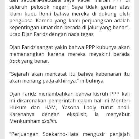
dan saudara-saudara saya kader militan PPP di
g
seluruh pelosok negeri. Saya tidak gentar atas
k
a
klaim kubu Romi bahwa mereka di dukung oleh
n
penguasa. Karena yang kami perjuangkan adalah
K
kepentingan umat dan berada di jalur yang benar”,
e
ucap Djan Faridz dengan nada tegas.
b
e
n
Djan Faridz sangat yakin bahwa PPP kubunya akan
a
memenangkan karena mereka meyakini berada
r
track
yang benar.
a
n
“Sejarah akan mencatat itu bahwa kebenaran itu
akan menang pada akhirnya,” imbuhnya.
Djan Faridz menambahkan bahwa kisruh PPP kali
ini dikarenakan pemerintah dalam hal ini Menteri
Hukum dan HAM, Yasona Laoly turut andil.
Karenanya dengan eksplisit, ia menyebut
Menkumham
dzalim.
“Perjuangan Soekarno-Hata mengusir penjajah