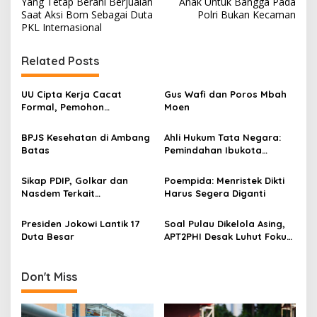
Yang Tetap Berani Berjualan
Anak Untuk Bangga Pada
s
Saat Aksi Bom Sebagai Duta
Polri Bukan Kecaman
PKL Internasional
t
n
Related Posts
a
v
UU Cipta Kerja Cacat
Gus Wafi dan Poros Mbah
Formal, Pemohon
Moen
i
Penyandang Disabilitas
g
Sambut Baik Keputusan MK
BPJS Kesehatan di Ambang
Ahli Hukum Tata Negara:
Batas
Pemindahan Ibukota
a
Negara Harus Melalui
t
Persetujuan DPR
Sikap PDIP, Golkar dan
Poempida: Menristek Dikti
i
Nasdem Terkait
Harus Segera Diganti
Presidential Treshold
o
Inkonstitusional
Presiden Jokowi Lantik 17
Soal Pulau Dikelola Asing,
n
Duta Besar
APT2PHI Desak Luhut Fokus
Pada Kedaulatan Bangsa
Don't Miss