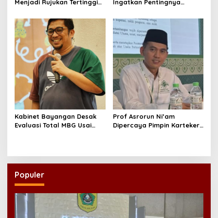
Menjadi Rujukan Tertinggi
Ingatkan Pentingnya
NU, Melampaui AD/ART
Menciptakan Pekerjaan
yang Layak
Kabinet Bayangan Desak
Prof Asrorun Ni’am
Evaluasi Total MBG Usai
Dipercaya Pimpin Karteker
Rentetan Keracunan
PWNU Jambi, Dinilai Simbol
Massal
Regenerasi Kepemimpinan
NU
Populer