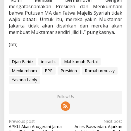
“Romi kembali bermanuver dengan
mengatasnamakan Presiden dan Menkumham
bahwa Putusan MA dan Fatwa Majelis Syariah tidak
wajib ditaati. Untuk itu, mereka yakin Muktamar
Jakarta tidak akan disahkan dan mereka akan
membuat Muktamar sendiri jilid II,” pungkasnya.
(bti)
Djan Faridz
incracht
Mahkamah Partai
Menkumham
PPP
Presiden
Romahurmuzzy
Yasona Laoly
Follow Us
P
Previous post
Next post
APKLI Akan Anugerahi Jamal
Anies Baswedan: Ajarkan
o