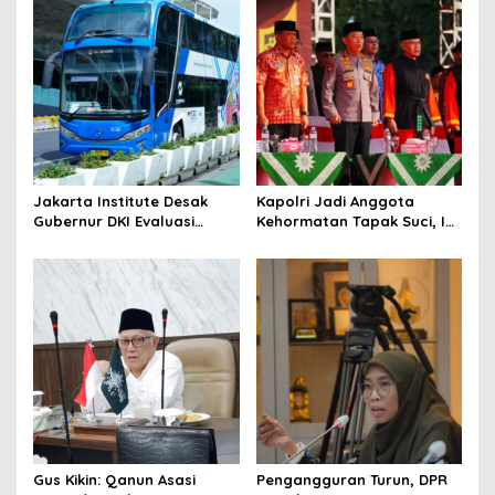
Jakarta Institute Desak
Kapolri Jadi Anggota
Gubernur DKI Evaluasi
Kehormatan Tapak Suci, Ini
Transjakarta soal
Pesannya untuk Kader
Penumpang Diturunkan
Gus Kikin: Qanun Asasi
Pengangguran Turun, DPR