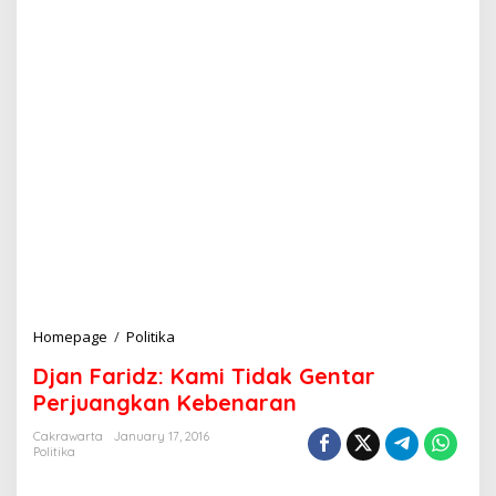
Homepage
/
Politika
D
j
Djan Faridz: Kami Tidak Gentar
a
n
Perjuangkan Kebenaran
F
a
Cakrawarta
January 17, 2016
Politika
r
i