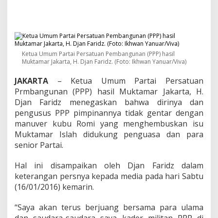
d
z
:
K
a
m
i
Ketua Umum Partai Persatuan Pembangunan (PPP) hasil
T
Muktamar Jakarta, H. Djan Faridz. (Foto: Ikhwan Yanuar/Viva)
i
d
JAKARTA
– Ketua Umum Partai Persatuan
a
Prmbangunan (PPP) hasil Muktamar Jakarta, H.
k
Djan Faridz menegaskan bahwa dirinya dan
G
pengusus PPP pimpinannya tidak gentar dengan
e
manuver kubu Romi yang menghembuskan isu
n
t
Muktamar Islah didukung penguasa dan para
a
senior Partai.
r
P
Hal ini disampaikan oleh Djan Faridz dalam
e
keterangan persnya kepada media pada hari Sabtu
r
j
(16/01/2016) kemarin.
u
a
“Saya akan terus berjuang bersama para ulama
n