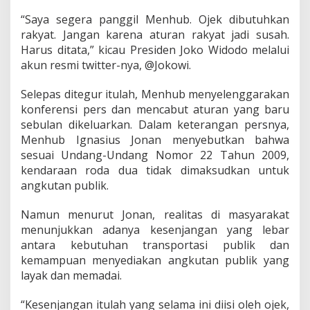
O
j
“Saya segera panggil Menhub. Ojek dibutuhkan
e
rakyat. Jangan karena aturan rakyat jadi susah.
k
Harus ditata,” kicau Presiden Joko Widodo melalui
B
akun resmi twitter-nya, @Jokowi.
e
r
o
Selepas ditegur itulah, Menhub menyelenggarakan
p
konferensi pers dan mencabut aturan yang baru
e
sebulan dikeluarkan. Dalam keterangan persnya,
r
Menhub Ignasius Jonan menyebutkan bahwa
a
s
sesuai Undang-Undang Nomor 22 Tahun 2009,
i
kendaraan roda dua tidak dimaksudkan untuk
angkutan publik.
Namun menurut Jonan, realitas di masyarakat
menunjukkan adanya kesenjangan yang lebar
antara kebutuhan transportasi publik dan
kemampuan menyediakan angkutan publik yang
layak dan memadai.
“Kesenjangan itulah yang selama ini diisi oleh ojek,