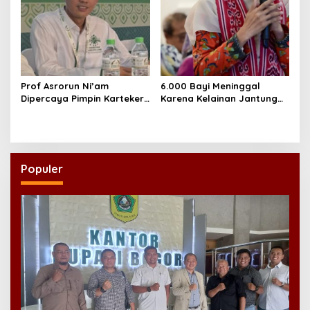
Prof Asrorun Ni’am
6.000 Bayi Meninggal
Dipercaya Pimpin Karteker
Karena Kelainan Jantung
PWNU Jambi, Dinilai Simbol
Bawaan, DPR Desak
Regenerasi Kepemimpinan
Pemerataan Operasi
NU
Jantung Anak
Populer