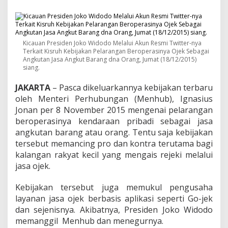
o
k
o
w
i
Kicauan Presiden Joko Widodo Melalui Akun Resmi Twitter-nya
,
Terkait Kisruh Kebijakan Pelarangan Beroperasinya Ojek Sebagai
M
Angkutan Jasa Angkut Barang dna Orang, Jumat (18/12/2015)
e
siang.
n
h
JAKARTA
– Pasca dikeluarkannya kebijakan terbaru
u
oleh Menteri Perhubungan (Menhub), Ignasius
b
Jonan per 8 November 2015 mengenai pelarangan
C
a
beroperasinya kendaraan pribadi sebagai jasa
b
angkutan barang atau orang. Tentu saja kebijakan
u
tersebut memancing pro dan kontra terutama bagi
t
kalangan rakyat kecil yang mengais rejeki melalui
L
jasa ojek.
a
r
a
Kebijakan tersebut juga memukul pengusaha
n
layanan jasa ojek berbasis aplikasi seperti Go-jek
g
dan sejenisnya. Akibatnya, Presiden Joko Widodo
a
memanggil Menhub dan menegurnya.
n