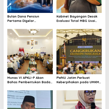
t
i
o
Bulan Dana Pensiun
Kabinet Bayangan Desak
Pertama Digelar
Evaluasi Total MBG Usai
n
September, Industri
Rentetan Keracunan
Perkuat Ekosistem Pensiun
Massal
Berkelanjutan
Munas VI APKLI-P Akan
PWNU Jatim Perkuat
Bahas Pembentukan Badan
Keberpihakan pada UMKM
Perekonomian UMKM RI,
Lewat Ekonomi Pancasila
Dinilai Penting Hadapi
Bonus Demografi