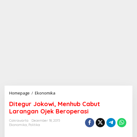
Homepage
/
Ekonomika
D
i
Ditegur Jokowi, Menhub Cabut
t
e
Larangan Ojek Beroperasi
g
u
Cakrawarta
December 18, 2015
Ekonomika
,
Politika
r
J