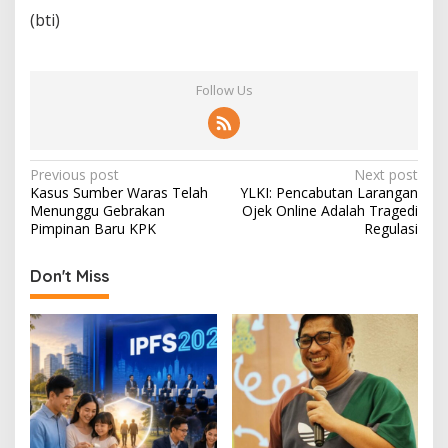
(bti)
Follow Us
P
Previous post
Next post
Kasus Sumber Waras Telah
YLKI: Pencabutan Larangan
o
Menunggu Gebrakan
Ojek Online Adalah Tragedi
s
Pimpinan Baru KPK
Regulasi
t
Don't Miss
n
a
v
i
g
a