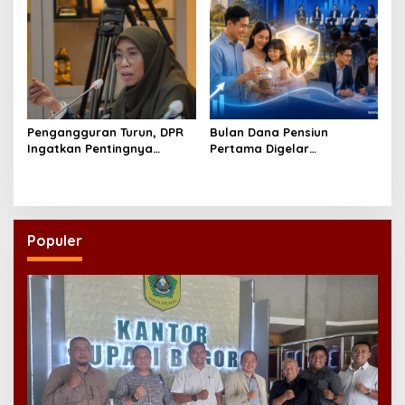
Pengangguran Turun, DPR
Bulan Dana Pensiun
Ingatkan Pentingnya
Pertama Digelar
Menciptakan Pekerjaan
September, Industri
yang Layak
Perkuat Ekosistem Pensiun
Berkelanjutan
Populer