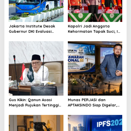
a
t
i
o
Jakarta Institute Desak
Kapolri Jadi Anggota
Gubernur DKI Evaluasi
Kehormatan Tapak Suci, Ini
n
Transjakarta soal
Pesannya untuk Kader
Penumpang Diturunkan
Gus Kikin: Qanun Asasi
Munas PERJASI dan
Menjadi Rujukan Tertinggi
APTAKSINDO Siap Digelar,
NU, Melampaui AD/ART
Bahas Regenerasi hingga
Revisi AD/ART