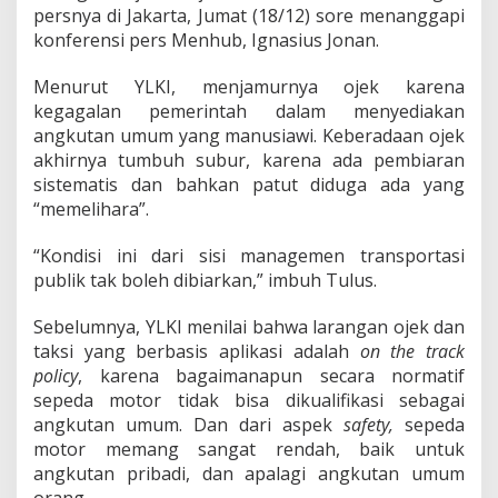
A
persnya di Jakarta, Jumat (18/12) sore menanggapi
d
konferensi pers Menhub, Ignasius Jonan.
a
l
a
Menurut YLKI, menjamurnya ojek karena
h
kegagalan pemerintah dalam menyediakan
T
angkutan umum yang manusiawi. Keberadaan ojek
r
akhirnya tumbuh subur, karena ada pembiaran
a
sistematis dan bahkan patut diduga ada yang
g
e
“memelihara”.
d
i
“Kondisi ini dari sisi managemen transportasi
R
publik tak boleh dibiarkan,” imbuh Tulus.
e
g
u
Sebelumnya, YLKI menilai bahwa larangan ojek dan
l
taksi yang berbasis aplikasi adalah
on the track
a
policy
, karena bagaimanapun secara normatif
s
sepeda motor tidak bisa dikualifikasi sebagai
i
angkutan umum. Dan dari aspek
safety,
sepeda
motor memang sangat rendah, baik untuk
angkutan pribadi, dan apalagi angkutan umum