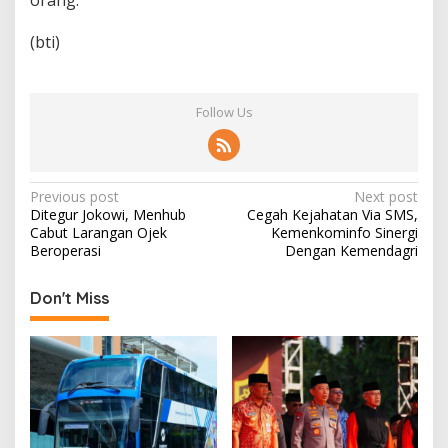
orang.
(bti)
Follow Us
P
Previous post
Next post
Ditegur Jokowi, Menhub
Cegah Kejahatan Via SMS,
o
Cabut Larangan Ojek
Kemenkominfo Sinergi
s
Beroperasi
Dengan Kemendagri
t
Don't Miss
n
a
v
i
g