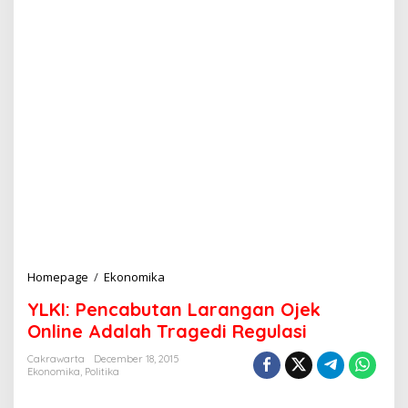
Homepage
/
Ekonomika
Y
L
YLKI: Pencabutan Larangan Ojek
K
I
Online Adalah Tragedi Regulasi
:
P
Cakrawarta
December 18, 2015
Ekonomika
,
Politika
e
n