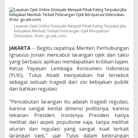
c
a
b
u
t
Layanan Ojek Online Disinyalir Menjadi Pihak Paling Terpukul Jika
a
Kebijakan Menhub Terkait Pelarangan Ojek Beroperasi
n
Diteruskan. (Foto: go-jek.com)
L
a
JAKARTA
– Begitu cepatnya Menteri Perhubungan
r
Ignasius Jonan mencabut larangan ojek dan taksi
a
yang berbasis aplikasi mendapatkan kritikan tajam.
n
g
Ketua Yayasan Lembaga Konsumen Indonesia
a
(YLKI), Tulus Abadi menyatakan hal tersebut
n
sebagai sebuah tragedi dari sisi kebijakan publik
O
dan bahkan regulasi.
j
e
k
“Pencabutan larangan itu adalah tragedi regulasi,
O
karena sangat kental dimensi politisnya, karena
n
tekanan Presiden. Ironisnya Presiden hanya
l
melihat dari aspek populisme saja, tanpa melihat
i
n
aturan dan regulasi yang sangat kuat terkait
e
larangan ojek,” ujar Tulus dalam keterangan