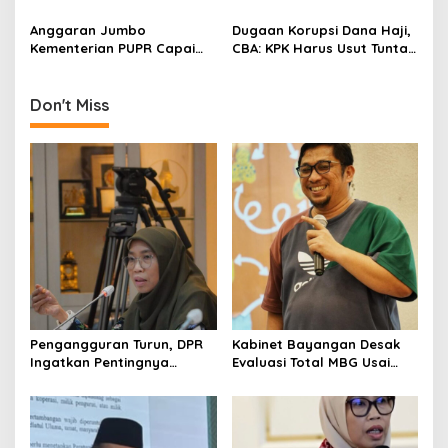
o
Desak KPK Panggil Kepala
Turun Dong!
n
Dinas DBMSDA Kota Bekasi
Anggaran Jumbo
Dugaan Korupsi Dana Haji,
Kementerian PUPR Capai
CBA: KPK Harus Usut Tuntas
Rp 131,82 T, CBA: Dikorupsi!
Agar Clear!
Don't Miss
Pengangguran Turun, DPR
Kabinet Bayangan Desak
Ingatkan Pentingnya
Evaluasi Total MBG Usai
Menciptakan Pekerjaan
Rentetan Keracunan
yang Layak
Massal