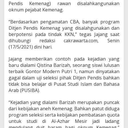
G
Pendis Kemenag) rawan disalahkangunakan
u
oknum pejabat Kemenag.
s
Y
a
“Berdasarkan pengamatan CBA, banyak program
q
Ditjen Pendis Kemenag yang disalahgunakan dan
u
berpotensi pada tindak KKN,” tegas Jajang saat
t
dihubungi redaksi cakrawarta.com, Senin
E
(17/5/2021) dini hari.
v
a
l
Jajang memberikan contoh pada kejadian yang
u
baru dialami Qistina Barizah, seorang siswi lulusan
a
terbaik Gontor Modern Putri 1, namun dinyatakan
s
gagal dalam uji seleksi pihak Ditjen Pendis bahkan
i
D
tidak bisa belajar di Pusat Studi Islam dan Bahasa
i
Arab (PUSIBA).
r
j
“Kejadian yang dialami Barizah merupakan puncak
e
dari kebijakan aneh Kemenag. Bahkan patut diduga
n
P
program seleksi serta kebijakan pembatasan quota
e
untuk studi di Al-Azhar Mesir jadi ladang
n
mendulang duit haram bagi oknum Kemenag,”