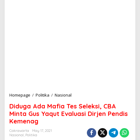
Homepage
/
Politika
/
Nasional
D
i
Diduga Ada Mafia Tes Seleksi, CBA
d
u
Minta Gus Yaqut Evaluasi Dirjen Pendis
g
Kemenag
a
A
Cakrawarta
May 17, 2021
d
Nasional
,
Politika