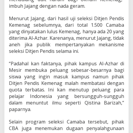
d
imbuh Jajang dengan nada geram.
i
s
K
Menurut Jajang, dari hasil uji seleksi Ditjen Pendis
e
Kemenag sebelumnya, dari total 1.500 Camaba
m
yang dinyatakan lulus Kemenag, hanya ada 20 yang
e
diterima Al-Azhar. Karenanya, menurut Jajang, tidak
n
a
aneh jika publik mempertanyakan mekanisme
g
seleksi Ditjen Pendis selama ini.
“Padahal kan faktanya, pihak kampus Al-Azhar di
Mesir membuka peluang sebesar-besarnya bagi
siswa yang ingin masuk kampus namun pihak
Ditjen Pendis Kemenag malah membatasi dengan
quota terbatas. Ini kan menutup peluang para
pelajar Indonesia yang bersungguh-sungguh
dalam menuntut ilmu seperti Qistina Barizah,”
paparnya.
Selain program seleksi Camaba tersebut, pihak
CBA juga menemukan dugaan penyalahgunaan