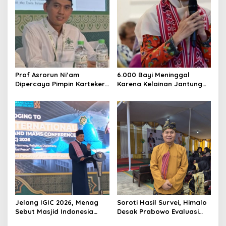
Prof Asrorun Ni’am
6.000 Bayi Meninggal
Dipercaya Pimpin Karteker
Karena Kelainan Jantung
PWNU Jambi, Dinilai Simbol
Bawaan, DPR Desak
Regenerasi Kepemimpinan
Pemerataan Operasi
NU
Jantung Anak
Jelang IGIC 2026, Menag
Soroti Hasil Survei, Himalo
Sebut Masjid Indonesia
Desak Prabowo Evaluasi
Dikagumi Dunia
dan Rombak Kabinet