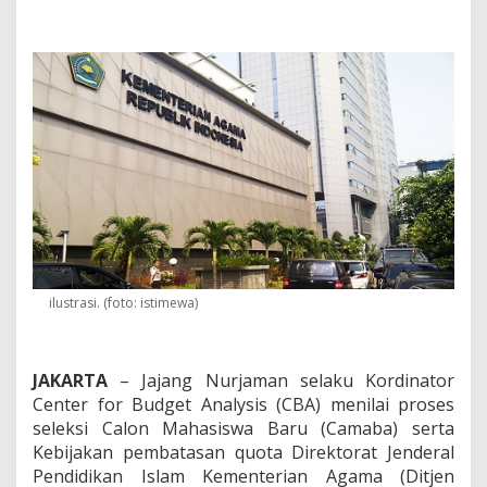
a
M
a
f
i
a
T
e
s
S
e
l
e
k
s
i
ilustrasi. (foto: istimewa)
,
C
B
A
JAKARTA
– Jajang Nurjaman selaku Kordinator
M
Center for Budget Analysis (CBA) menilai proses
i
seleksi Calon Mahasiswa Baru (Camaba) serta
n
t
Kebijakan pembatasan quota Direktorat Jenderal
a
Pendidikan Islam Kementerian Agama (Ditjen