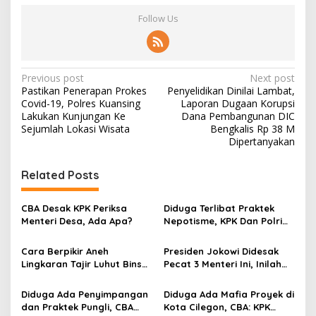
Follow Us
P
Previous post
Next post
Pastikan Penerapan Prokes
Penyelidikan Dinilai Lambat,
o
Covid-19, Polres Kuansing
Laporan Dugaan Korupsi
s
Lakukan Kunjungan Ke
Dana Pembangunan DIC
Sejumlah Lokasi Wisata
Bengkalis Rp 38 M
t
Dipertanyakan
n
Related Posts
a
v
CBA Desak KPK Periksa
Diduga Terlibat Praktek
i
Menteri Desa, Ada Apa?
Nepotisme, KPK Dan Polri
g
Didesak Periksa Erick Tohir
Cara Berpikir Aneh
Presiden Jokowi Didesak
a
Lingkaran Tajir Luhut Binsar
Pecat 3 Menteri Ini, Inilah
t
Pandjaitan
Alasannya
i
Diduga Ada Penyimpangan
Diduga Ada Mafia Proyek di
dan Praktek Pungli, CBA
Kota Cilegon, CBA: KPK