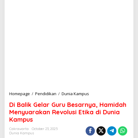
Homepage
/
Pendidikan
/
Dunia Kampus
D
i
Di Balik Gelar Guru Besarnya, Hamidah
B
a
Menyuarakan Revolusi Etika di Dunia
l
Kampus
i
k
Cakrawarta
October 23, 2025
G
Dunia Kampus