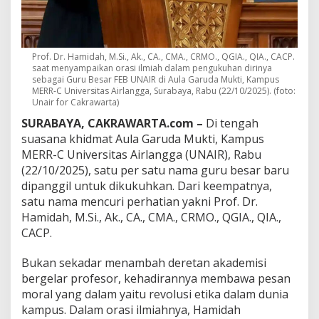
e
n
y
u
a
Prof. Dr. Hamidah, M.Si., Ak., CA., CMA., CRMO., QGIA., QIA., CACP.
r
saat menyampaikan orasi ilmiah dalam pengukuhan dirinya
a
sebagai Guru Besar FEB UNAIR di Aula Garuda Mukti, Kampus
MERR-C Universitas Airlangga, Surabaya, Rabu (22/10/2025). (foto:
k
Unair for Cakrawarta)
a
n
SURABAYA, CAKRAWARTA.com –
Di tengah
R
suasana khidmat Aula Garuda Mukti, Kampus
e
MERR-C Universitas Airlangga (UNAIR), Rabu
v
o
(22/10/2025), satu per satu nama guru besar baru
l
dipanggil untuk dikukuhkan. Dari keempatnya,
u
satu nama mencuri perhatian yakni Prof. Dr.
s
Hamidah, M.Si., Ak., CA., CMA., CRMO., QGIA., QIA.,
i
CACP.
E
t
i
Bukan sekadar menambah deretan akademisi
k
bergelar profesor, kehadirannya membawa pesan
a
moral yang dalam yaitu revolusi etika dalam dunia
d
kampus. Dalam orasi ilmiahnya, Hamidah
i