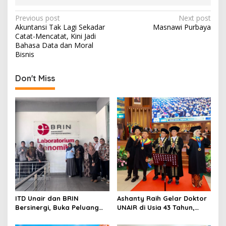
P
Previous post
Next post
Akuntansi Tak Lagi Sekadar
Masnawi Purbaya
o
Catat-Mencatat, Kini Jadi
s
Bahasa Data dan Moral
Bisnis
t
n
Don't Miss
a
v
i
g
a
t
i
o
ITD Unair dan BRIN
Ashanty Raih Gelar Doktor
n
Bersinergi, Buka Peluang
UNAIR di Usia 43 Tahun,
Lahirnya Inovasi Kesehatan
Wisuda Bersama Anang
Nasional
dan Azriel