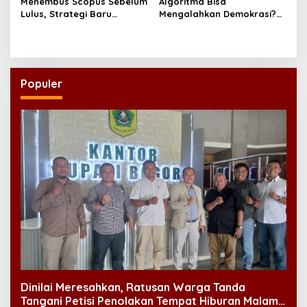
Menembus Scopus Sebelum
Algoritma Bisa
Lulus, Strategi Baru
Mengalahkan Demokrasi?
Program Doktor Ilmu Sosial
Diskusi Research Week FISIP
UNAIR
UNAIR Jadi Sorotan
Populer
Dinilai Meresahkan, Ratusan Warga Tanda
Tangani Petisi Penolakan Tempat Hiburan Malam