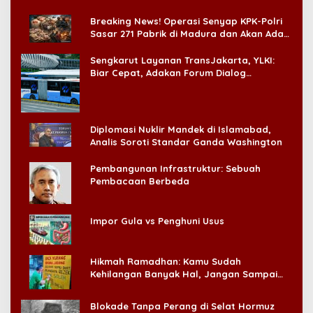
di CitraLand
Breaking News! Operasi Senyap KPK-Polri
Sasar 271 Pabrik di Madura dan Akan Ada
‘Badai Pemeriksaan’
Sengkarut Layanan TransJakarta, YLKI:
Biar Cepat, Adakan Forum Dialog
Konsumen!
Diplomasi Nuklir Mandek di Islamabad,
Analis Soroti Standar Ganda Washington
Pembangunan Infrastruktur: Sebuah
Pembacaan Berbeda
Impor Gula vs Penghuni Usus
Hikmah Ramadhan: Kamu Sudah
Kehilangan Banyak Hal, Jangan Sampai
Kehilangan Diri Sendiri!
Blokade Tanpa Perang di Selat Hormuz