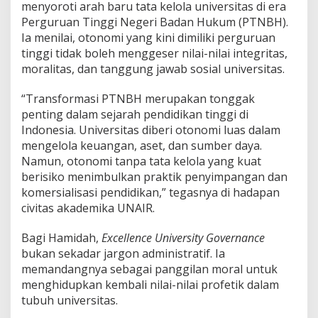
D
menyoroti arah baru tata kelola universitas di era
u
Perguruan Tinggi Negeri Badan Hukum (PTNBH).
n
Ia menilai, otonomi yang kini dimiliki perguruan
i
tinggi tidak boleh menggeser nilai-nilai integritas,
a
K
moralitas, dan tanggung jawab sosial universitas.
a
m
“Transformasi PTNBH merupakan tonggak
p
penting dalam sejarah pendidikan tinggi di
u
Indonesia. Universitas diberi otonomi luas dalam
s
mengelola keuangan, aset, dan sumber daya.
Namun, otonomi tanpa tata kelola yang kuat
berisiko menimbulkan praktik penyimpangan dan
komersialisasi pendidikan,” tegasnya di hadapan
civitas akademika UNAIR.
Bagi Hamidah,
Excellence University Governance
bukan sekadar jargon administratif. Ia
memandangnya sebagai panggilan moral untuk
menghidupkan kembali nilai-nilai profetik dalam
tubuh universitas.