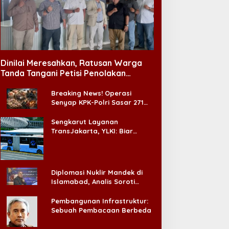
Dinilai Meresahkan, Ratusan Warga
Tanda Tangani Petisi Penolakan
Tempat Hiburan Malam di CitraLand
Breaking News! Operasi
Senyap KPK-Polri Sasar 271
Pabrik di Madura dan Akan
Ada ‘Badai Pemeriksaan’
Sengkarut Layanan
TransJakarta, YLKI: Biar
Cepat, Adakan Forum Dialog
Konsumen!
Diplomasi Nuklir Mandek di
Islamabad, Analis Soroti
Standar Ganda Washington
Pembangunan Infrastruktur:
Sebuah Pembacaan Berbeda