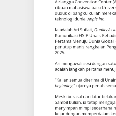
Airlangga Convention Center (
a
ribuan mahasiswa baru Universi
n
g
duduk di bangku kuliah mereka,
J
teknologi dunia,
Apple Inc.
a
d
Ia adalah Ari Sufiati,
Quality Ass
i
Komunikasi FISIP Unair. Kehad
P
u
Pertama Menuju Dunia Global: Ce
n
penutup manis rangkaian Pen
g
2025.
g
a
Ari mengawali sesi dengan sat
w
a
adalah langkah pertama menuj
A
p
“Kalian semua diterima di Unair
p
beginning
,” ujarnya penuh sema
l
e
Meski berasal dari latar belaka
Sambil kuliah, ia tetap mengaja
menyimpan mimpi sederhana nam
kejar dengan memperdalam kem