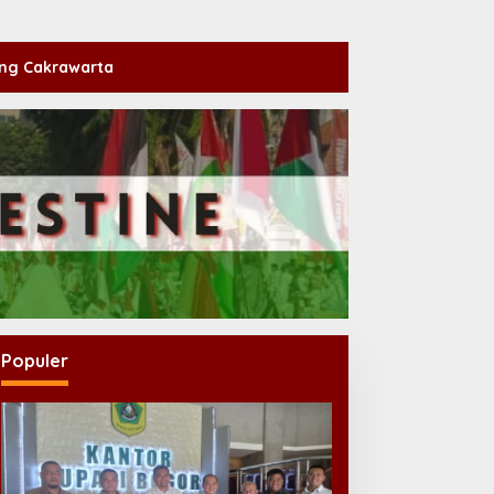
ng Cakrawarta
Populer