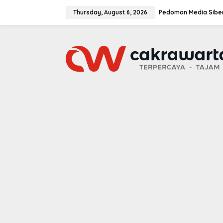
S
k
Thursday, August 6, 2026
Pedoman Media Sibe
i
p
t
o
c
o
n
t
e
n
t