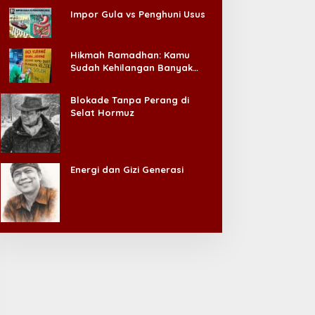
Impor Gula vs Penghuni Usus
Hikmah Ramadhan: Kamu
Sudah Kehilangan Banyak
Hal, Jangan Sampai
Kehilangan Diri Sendiri!
Blokade Tanpa Perang di
Selat Hormuz
Energi dan Gizi Generasi