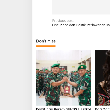
P
Previous post
One Piece dan Politik Perlawanan I
o
s
t
Don't Miss
n
a
v
i
g
a
t
i
o
Pamit dari Korem 081/DSJ, Letkol
Dari Mah