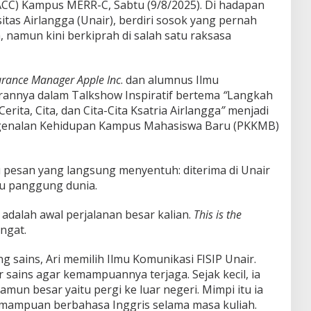
ACC) Kampus MERR-C, Sabtu (9/8/2025). Di hadapan
tas Airlangga (Unair), berdiri sosok yang pernah
 namun kini berkiprah di salah satu raksasa
urance Manager Apple Inc
. dan alumnus Ilmu
irannya dalam Talkshow Inspiratif bertema
“
Langkah
rita, Cita, dan Cita-Cita Ksatria Airlangga
”
menjadi
genalan Kehidupan Kampus Mahasiswa Baru (PKKMB)
u pesan yang langsung menyentuh: diterima di Unair
u panggung dunia.
 adalah awal perjalanan besar kalian.
This is the
ngat.
ng sains, Ari memilih Ilmu Komunikasi FISIP Unair.
r sains agar kemampuannya terjaga. Sejak kecil, ia
un besar yaitu pergi ke luar negeri. Mimpi itu ia
ampuan berbahasa Inggris selama masa kuliah.