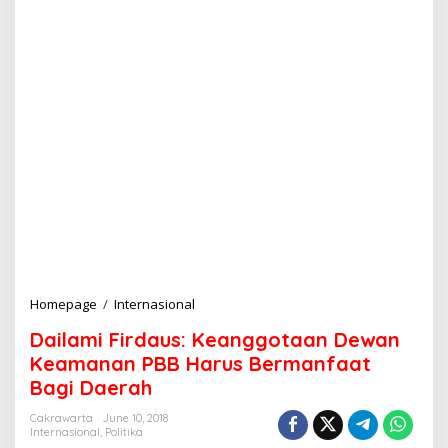
Homepage
/
Internasional
D
a
Dailami Firdaus: Keanggotaan Dewan
i
l
Keamanan PBB Harus Bermanfaat
a
Bagi Daerah
m
i
Cakrawarta
June 10, 2018
F
Internasional
,
Politika