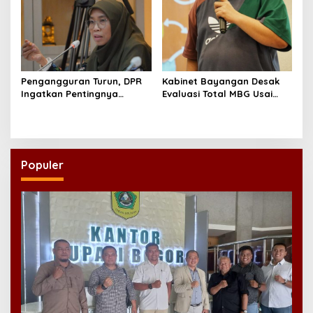
Pengangguran Turun, DPR
Kabinet Bayangan Desak
Ingatkan Pentingnya
Evaluasi Total MBG Usai
Menciptakan Pekerjaan
Rentetan Keracunan
yang Layak
Massal
Populer