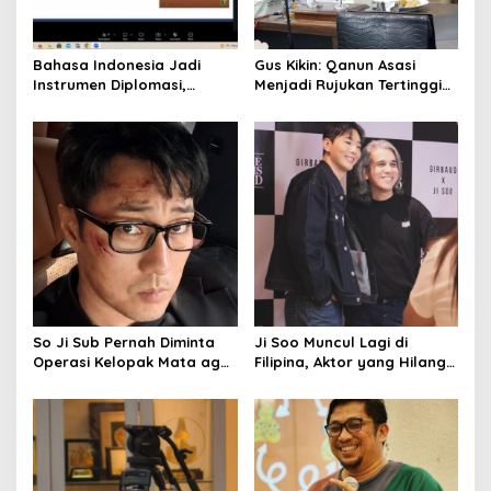
t
i
o
Bahasa Indonesia Jadi
Gus Kikin: Qanun Asasi
Instrumen Diplomasi,
Menjadi Rujukan Tertinggi
n
Atdikbud Perluas Jejak
NU, Melampaui AD/ART
Budaya di Australia hingga
Rusia
So Ji Sub Pernah Diminta
Ji Soo Muncul Lagi di
Operasi Kelopak Mata agar
Filipina, Aktor yang Hilang
Bisa Jadi Aktor, Kini Justru
dari Korea Kini Disambut
Jadi Ikonnya
Ribuan Fans