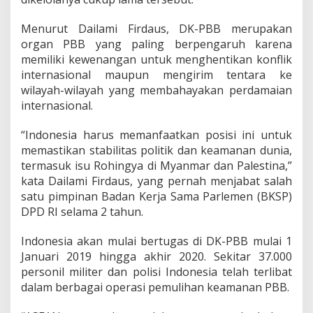
a
g
Menurut Dailami Firdaus, DK-PBB merupakan
i
D
organ PBB yang paling berpengaruh karena
a
memiliki kewenangan untuk menghentikan konflik
e
internasional maupun mengirim tentara ke
r
wilayah-wilayah yang membahayakan perdamaian
a
h
internasional.
“Indonesia harus memanfaatkan posisi ini untuk
memastikan stabilitas politik dan keamanan dunia,
termasuk isu Rohingya di Myanmar dan Palestina,”
kata Dailami Firdaus, yang pernah menjabat salah
satu pimpinan Badan Kerja Sama Parlemen (BKSP)
DPD RI selama 2 tahun.
Indonesia akan mulai bertugas di DK-PBB mulai 1
Januari 2019 hingga akhir 2020. Sekitar 37.000
personil militer dan polisi Indonesia telah terlibat
dalam berbagai operasi pemulihan keamanan PBB.