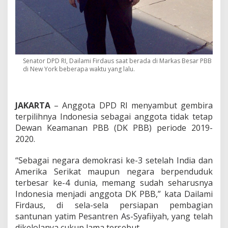
a
m
a
n
a
n
P
Senator DPD RI, Dailami Firdaus saat berada di Markas Besar PBB
B
di New York beberapa waktu yang lalu.
B
H
a
r
JAKARTA
– Anggota DPD RI menyambut gembira
u
terpilihnya Indonesia sebagai anggota tidak tetap
s
Dewan Keamanan PBB (DK PBB) periode 2019-
B
2020.
e
r
m
“Sebagai negara demokrasi ke-3 setelah India dan
a
Amerika Serikat maupun negara berpenduduk
n
terbesar ke-4 dunia, memang sudah seharusnya
f
Indonesia menjadi anggota DK PBB,” kata Dailami
a
a
Firdaus, di sela-sela persiapan pembagian
t
santunan yatim Pesantren As-Syafiiyah, yang telah
B
dikelolanya cukup lama tersebut.