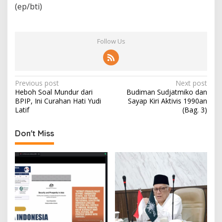
(ep/bti)
Follow Us
P
Previous post
Next post
Heboh Soal Mundur dari
Budiman Sudjatmiko dan
o
BPIP, Ini Curahan Hati Yudi
Sayap Kiri Aktivis 1990an
s
Latif
(Bag. 3)
t
Don't Miss
n
a
v
i
g
a