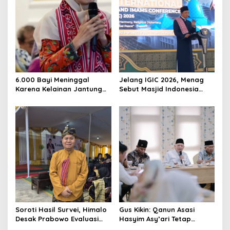
6.000 Bayi Meninggal
Jelang IGIC 2026, Menag
Karena Kelainan Jantung
Sebut Masjid Indonesia
Bawaan, DPR Desak
Dikagumi Dunia
Pemerataan Operasi
Jantung Anak
Soroti Hasil Survei, Himalo
Gus Kikin: Qanun Asasi
Desak Prabowo Evaluasi
Hasyim Asy’ari Tetap
dan Rombak Kabinet
Relevan Menjawab Zaman