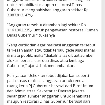
b
untuk rehabilitasi maupun restorasi Dinas
i
Gubernur menghabiskan anggaran sekitar Rp
l
i
3.087.813. 479,-.
t
a
“Anggaran tersebut ditambah lagi sekitar Rp
s
1.161.962.235,- untuk pengawasan restorasi Rumah
i
Dinas Gubernur,” tukasnya.
R
u
m
“Yang cerdik dan agar realisasi anggaran tersebut
a
terkesan aman atau tidak terlalu gede alias mahal
h
di mata publik, maka “diakali” alias dibuat sumber
D
alokasi berasal dari dua dinas atau lembaga
i
n
Gubernur,” ujar Uchok menambahkan.
a
s
Pernyataan Uchok tersebut dijabarkan seperti
!
pada kasus realisasi anggaran untuk renovasi
ruang kerja Pj Gubernur berasal dari Biro Umum
dan Administrasi Sekretariat Daerah Jakarta,
sedangkan sumber anggaran untuk rehabilitasi
maupun restorasi Dinas Gubernur berasal dari