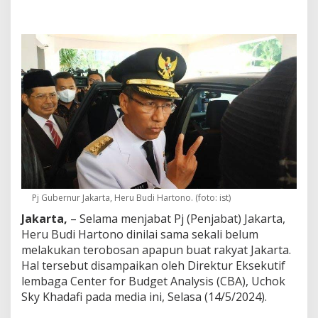
r
j
a
P
j
G
u
b
e
r
n
u
r
J
a
k
Pj Gubernur Jakarta, Heru Budi Hartono. (foto: ist)
a
Jakarta,
– Selama menjabat Pj (Penjabat) Jakarta,
r
t
Heru Budi Hartono dinilai sama sekali belum
a
melakukan terobosan apapun buat rakyat Jakarta.
H
Hal tersebut disampaikan oleh Direktur Eksekutif
a
lembaga Center for Budget Analysis (CBA), Uchok
n
y
Sky Khadafi pada media ini, Selasa (14/5/2024).
a