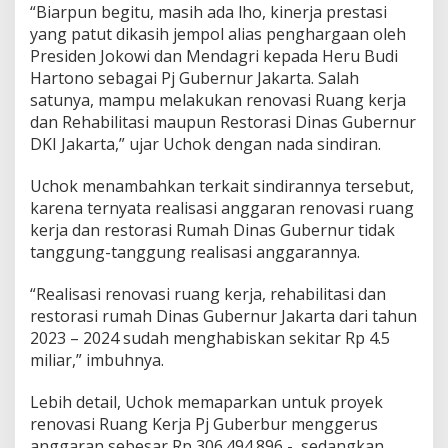
R
“Biarpun begitu, masih ada lho, kinerja prestasi
e
yang patut dikasih jempol alias penghargaan oleh
n
Presiden Jokowi dan Mendagri kepada Heru Budi
o
v
Hartono sebagai Pj Gubernur Jakarta. Salah
a
satunya, mampu melakukan renovasi Ruang kerja
s
dan Rehabilitasi maupun Restorasi Dinas Gubernur
i
DKI Jakarta,” ujar Uchok dengan nada sindiran.
R
u
a
Uchok menambahkan terkait sindirannya tersebut,
n
karena ternyata realisasi anggaran renovasi ruang
g
kerja dan restorasi Rumah Dinas Gubernur tidak
K
tanggung-tanggung realisasi anggarannya.
e
r
j
“Realisasi renovasi ruang kerja, rehabilitasi dan
a
restorasi rumah Dinas Gubernur Jakarta dari tahun
d
2023 – 2024 sudah menghabiskan sekitar Rp 4.5
a
miliar,” imbuhnya.
n
R
e
Lebih detail, Uchok memaparkan untuk proyek
h
renovasi Ruang Kerja Pj Guberbur menggerus
a
anggaran sebesar Rp 306.494.896,-, sedangkan