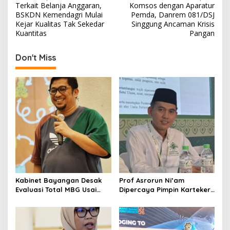
Terkait Belanja Anggaran,
Komsos dengan Aparatur
o
BSKDN Kemendagri Mulai
Pemda, Danrem 081/DSJ
s
Kejar Kualitas Tak Sekedar
Singgung Ancaman Krisis
Kuantitas
Pangan
t
n
Don't Miss
a
v
i
g
a
t
i
o
Kabinet Bayangan Desak
Prof Asrorun Ni’am
n
Evaluasi Total MBG Usai
Dipercaya Pimpin Karteker
Rentetan Keracunan
PWNU Jambi, Dinilai Simbol
Massal
Regenerasi Kepemimpinan
NU