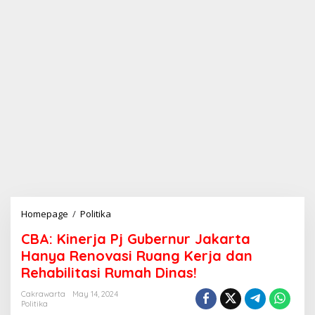
Homepage
/
Politika
C
B
CBA: Kinerja Pj Gubernur Jakarta
A
:
Hanya Renovasi Ruang Kerja dan
K
Rehabilitasi Rumah Dinas!
i
n
Cakrawarta
May 14, 2024
e
Politika